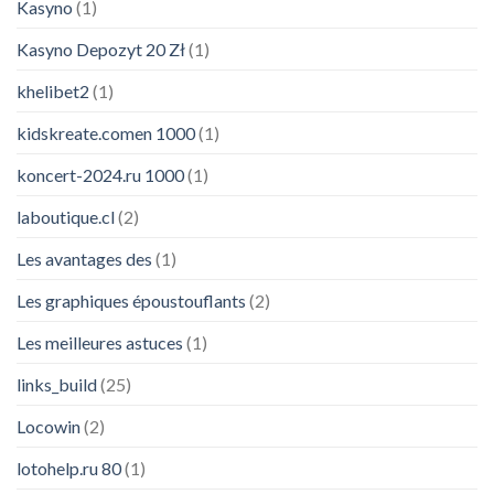
Kasyno
(1)
Kasyno Depozyt 20 Zł
(1)
khelibet2
(1)
kidskreate.comen 1000
(1)
koncert-2024.ru 1000
(1)
laboutique.cl
(2)
Les avantages des
(1)
Les graphiques époustouflants
(2)
Les meilleures astuces
(1)
links_build
(25)
Locowin
(2)
lotohelp.ru 80
(1)