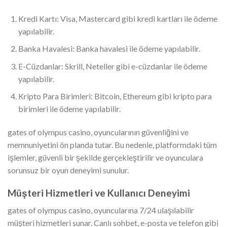
Kredi Kartı: Visa, Mastercard gibi kredi kartları ile ödeme
yapılabilir.
Banka Havalesi: Banka havalesi ile ödeme yapılabilir.
E-Cüzdanlar: Skrill, Neteller gibi e-cüzdanlar ile ödeme
yapılabilir.
Kripto Para Birimleri: Bitcoin, Ethereum gibi kripto para
birimleri ile ödeme yapılabilir.
gates of olympus casino, oyuncularının güvenliğini ve
memnuniyetini ön planda tutar. Bu nedenle, platformdaki tüm
işlemler, güvenli bir şekilde gerçekleştirilir ve oyunculara
sorunsuz bir oyun deneyimi sunulur.
Müşteri Hizmetleri ve Kullanıcı Deneyimi
gates of olympus casino, oyuncularına 7/24 ulaşılabilir
müşteri hizmetleri sunar. Canlı sohbet, e-posta ve telefon gibi