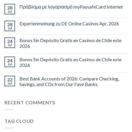
Πρόβλημα με λογαριασμό myPaysafeCard Internet
28
Jul
Expertenmeinung zu DE Online Casinos Apr, 2026
28
Jul
Bonos Sin Depósito Gratis en Casinos de Chile este
24
Jul
2026
Bonos Sin Depósito Gratis en Casinos de Chile este
24
Jul
2026
Best Bank Accounts of 2026: Compare Checking,
22
Jul
Savings, and CDs from Our Fave Banks
RECENT COMMENTS
TAG CLOUD