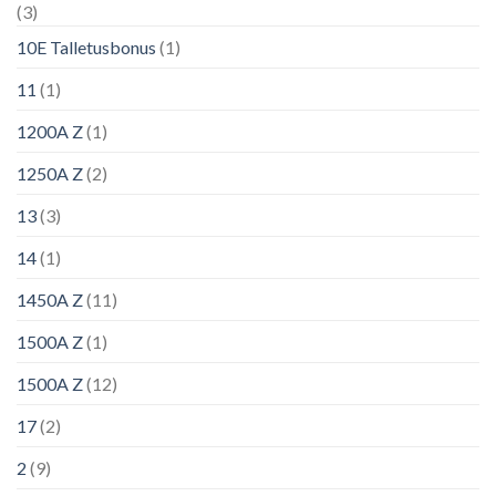
(3)
10E Talletusbonus
(1)
11
(1)
1200A Z
(1)
1250A Z
(2)
13
(3)
14
(1)
1450A Z
(11)
1500A Z
(1)
1500A Z
(12)
17
(2)
2
(9)