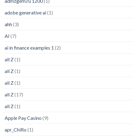
admzgem.ru 1200
(1)
adobe generative ai
(1)
ahh
(3)
AI
(7)
ai in finance examples 1
(2)
all Z
(1)
all Z
(1)
all Z
(1)
all Z
(17)
all Z
(1)
Apple Pay Casino
(9)
apr_ChiRo
(1)