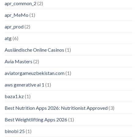
apr_common_2
(2)
apr_MeMo
(1)
apr_prod
(2)
atg
(6)
Ausländische Online Casinos
(1)
Avia Masters
(2)
aviatorgameuzbekistan.com
(1)
aws generative ai 1
(1)
baza1.kz
(1)
Best Nutrition Apps 2026: Nutritionist Approved
(3)
Best Weightlifting Apps 2026
(1)
binobi 25
(1)