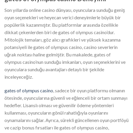
Son yıllarda online casino dünyası, oyunculara sunduğu geniş
oyun seçenekleri ve heyecan verici deneyimlerle büyük bir
popülerlik kazanmıştır. Bu platformlar arasında özellikle
dikkat çekenlerden biri de gates of olympus casino’dur.
Mitolojik temaları, göz alıcı grafikleri ve yüksek kazanma
potansiyeli ile gates of olympus casino, casino severlerin
uğrak noktası haline gelmiştir. Bu makalede, gates of
olympus casino’nun sunduğu imkanları, oyun seçeneklerini ve
oyunculara sunduğu avantajları detaylı bir şekilde
inceleyeceğiz.
gates of olympus casino
, sadece bir oyun platformu olmanın
ötesinde, oyuncularına güvenli ve eğlenceli bir ortam sunmayı
hedefler. Lisanslı olması ve güvenilir ödeme yöntemleri
kullanması, oyuncuların gönül rahatlığıyla oyunlarını
oynamalarını sağlar. Ayrıca, sürekli güncellenen oyun portföyü
ve cazip bonus fırsatları ile gates of olympus casino,