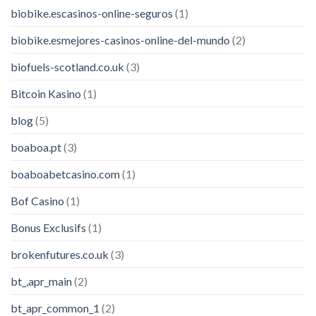
biobike.escasinos-online-seguros
(1)
biobike.esmejores-casinos-online-del-mundo
(2)
biofuels-scotland.co.uk
(3)
Bitcoin Kasino
(1)
blog
(5)
boaboa.pt
(3)
boaboabetcasino.com
(1)
Bof Casino
(1)
Bonus Exclusifs
(1)
brokenfutures.co.uk
(3)
bt_,apr_main
(2)
bt_apr_common_1
(2)