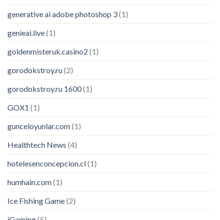
generative ai adobe photoshop 3
(1)
genieai.live
(1)
goldenmisteruk.casino2
(1)
gorodokstroy.ru
(2)
gorodokstroy.ru 1600
(1)
GOX1
(1)
gunceloyunlar.com
(1)
Healthtech News
(4)
hotelesenconcepcion.cl
(1)
humhain.com
(1)
Ice Fishing Game
(2)
iGaming
(5)