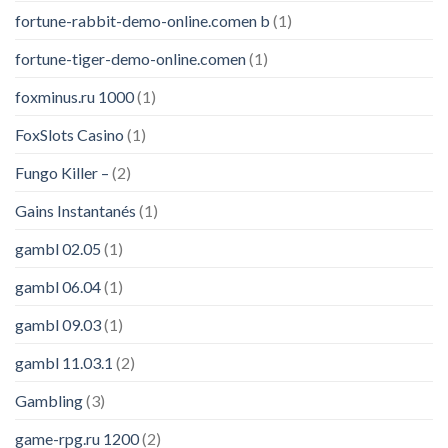
fortune-rabbit-demo-online.comen b
(1)
fortune-tiger-demo-online.comen
(1)
foxminus.ru 1000
(1)
FoxSlots Casino
(1)
Fungo Killer –
(2)
Gains Instantanés
(1)
gambl 02.05
(1)
gambl 06.04
(1)
gambl 09.03
(1)
gambl 11.03.1
(2)
Gambling
(3)
game-rpg.ru 1200
(2)