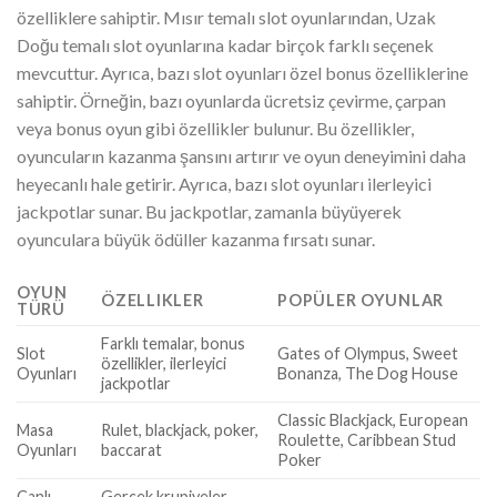
özelliklere sahiptir. Mısır temalı slot oyunlarından, Uzak
Doğu temalı slot oyunlarına kadar birçok farklı seçenek
mevcuttur. Ayrıca, bazı slot oyunları özel bonus özelliklerine
sahiptir. Örneğin, bazı oyunlarda ücretsiz çevirme, çarpan
veya bonus oyun gibi özellikler bulunur. Bu özellikler,
oyuncuların kazanma şansını artırır ve oyun deneyimini daha
heyecanlı hale getirir. Ayrıca, bazı slot oyunları ilerleyici
jackpotlar sunar. Bu jackpotlar, zamanla büyüyerek
oyunculara büyük ödüller kazanma fırsatı sunar.
OYUN
ÖZELLIKLER
POPÜLER OYUNLAR
TÜRÜ
Farklı temalar, bonus
Slot
Gates of Olympus, Sweet
özellikler, ilerleyici
Oyunları
Bonanza, The Dog House
jackpotlar
Classic Blackjack, European
Masa
Rulet, blackjack, poker,
Roulette, Caribbean Stud
Oyunları
baccarat
Poker
Canlı
Gerçek krupiyeler