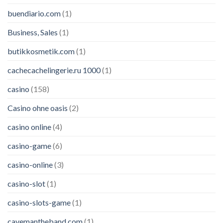
buendiario.com
(1)
Business, Sales
(1)
butikkosmetik.com
(1)
cachecachelingerie.ru 1000
(1)
casino
(158)
Casino ohne oasis
(2)
casino online
(4)
casino-game
(6)
casino-online
(3)
casino-slot
(1)
casino-slots-game
(1)
cavemantheband.com
(1)