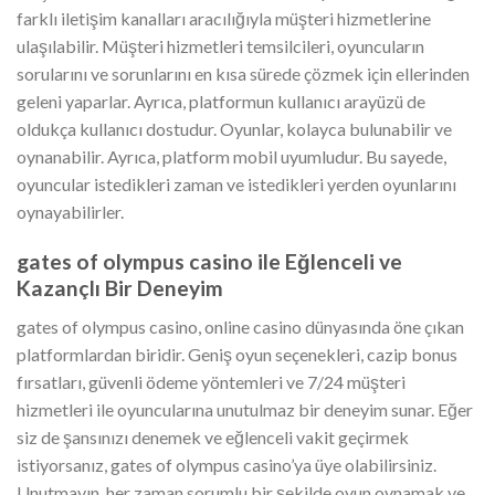
farklı iletişim kanalları aracılığıyla müşteri hizmetlerine
ulaşılabilir. Müşteri hizmetleri temsilcileri, oyuncuların
sorularını ve sorunlarını en kısa sürede çözmek için ellerinden
geleni yaparlar. Ayrıca, platformun kullanıcı arayüzü de
oldukça kullanıcı dostudur. Oyunlar, kolayca bulunabilir ve
oynanabilir. Ayrıca, platform mobil uyumludur. Bu sayede,
oyuncular istedikleri zaman ve istedikleri yerden oyunlarını
oynayabilirler.
gates of olympus casino ile Eğlenceli ve
Kazançlı Bir Deneyim
gates of olympus casino, online casino dünyasında öne çıkan
platformlardan biridir. Geniş oyun seçenekleri, cazip bonus
fırsatları, güvenli ödeme yöntemleri ve 7/24 müşteri
hizmetleri ile oyuncularına unutulmaz bir deneyim sunar. Eğer
siz de şansınızı denemek ve eğlenceli vakit geçirmek
istiyorsanız, gates of olympus casino’ya üye olabilirsiniz.
Unutmayın, her zaman sorumlu bir şekilde oyun oynamak ve