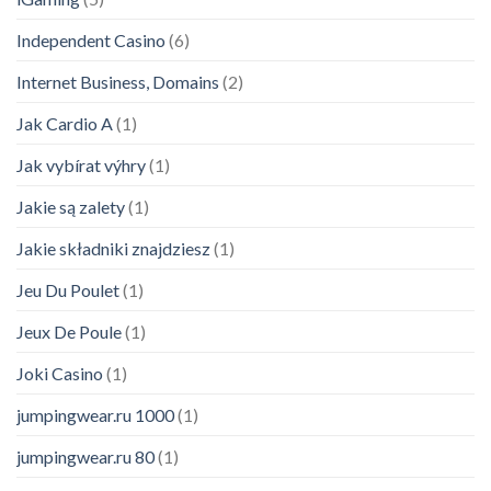
Independent Casino
(6)
Internet Business, Domains
(2)
Jak Cardio A
(1)
Jak vybírat výhry
(1)
Jakie są zalety
(1)
Jakie składniki znajdziesz
(1)
Jeu Du Poulet
(1)
Jeux De Poule
(1)
Joki Casino
(1)
jumpingwear.ru 1000
(1)
jumpingwear.ru 80
(1)