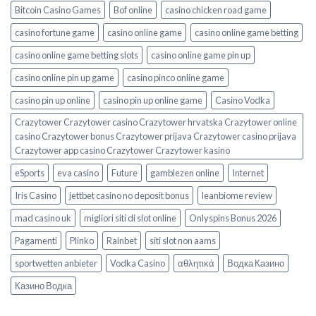
Bitcoin Casino Games
Bof online
casino chicken road game
casino fortune game
casino online game
casino online game betting
casino online game betting slots
casino online game pin up
casino online pin up game
casino pinco online game
casino pin up online
casino pin up online game
Casino Vodka
Crazytower Crazytower casino Crazytower hrvatska Crazytower online
casino Crazytower bonus Crazytower prijava Crazytower casino prijava
Crazytower app casino Crazytower Crazytower kasino
eSports
eva casino
Future
gamblezen online
Internet
Iris Casino
jettbet casino no deposit bonus
leanbiome review
mad casino uk
migliori siti di slot online
Onlyspins Bonus 2026
Pagamenti
Plinko
Rainbet
siti slot non aams
sportwetten anbieter
Vodka Casino
αθλητικά
Водка Казино
Казино Водка