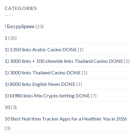
CATEGORIES
! Без рубрики
(23)
1
(35)
1) 1350 links Arabic Casino DONE
(1)
1) 3000 links + 100 sitewide links Thailand Casino DONE
(1)
1) 3000 links Thailand Casino DONE
(1)
1) 8000 links English News DONE
(1)
1)14980 links Mix Crypto betting DONE
(7)
10
(3)
10 Best Nutrition Tracker Apps for a Healthier You in 2026
(3)