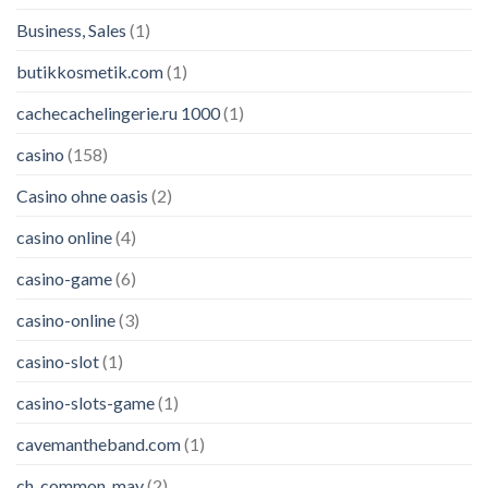
Business, Sales
(1)
butikkosmetik.com
(1)
cachecachelingerie.ru 1000
(1)
casino
(158)
Casino ohne oasis
(2)
casino online
(4)
casino-game
(6)
casino-online
(3)
casino-slot
(1)
casino-slots-game
(1)
cavemantheband.com
(1)
ch_common_may
(2)