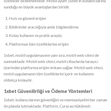
özellikler eklenmektedir. Mobil uyum 1xbet’in kullanıcılarına
sunduğu en büyük avantajlardan biridir.
Hızlı ve güvenli erişim
Bildirimler aracılığıyla anlık bilgilendirme
Kolay kullanım ve pratik arayüz
Platformun tüm özelliklerine erişim
1xbet, mobil uygulamasının yanı sıra, mobil web sitesi de
sunmaktadır. Mobil web sitesi, mobil cihazlarda tarayıcı
üzerinden platforma erişim imkanı sağlar. Mobil web sitesi,
mobil uygulamanın tüm özelliklerini içerir ve kullanımı
oldukça kolaydır.
1xbet Güvenilirliği ve Ödeme Yöntemleri
1xbet, kullanıcılarının güvenliğini ve memnuniyetini her zaman
ön planda tutmaktadır. Platform, Curacao hükümeti