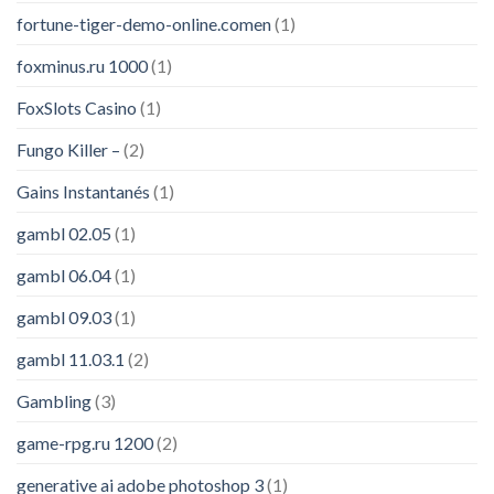
fortune-tiger-demo-online.comen
(1)
foxminus.ru 1000
(1)
FoxSlots Casino
(1)
Fungo Killer –
(2)
Gains Instantanés
(1)
gambl 02.05
(1)
gambl 06.04
(1)
gambl 09.03
(1)
gambl 11.03.1
(2)
Gambling
(3)
game-rpg.ru 1200
(2)
generative ai adobe photoshop 3
(1)