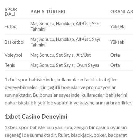
SPOR
BAHIS TÜRLERI
ORANLAR
DALI
Maç Sonucu, Handikap, Alt/Üst, Skor
Futbol
Yüksek
Tahmini
Maç Sonucu, Handikap, Alt/Üst, Sayı
Basketbol
Yüksek
Tahmini
Voleybol
Maç Sonucu, Set Sayısı, Alt/Üst
Orta
Tenis
Maç Sonucu, Set Sayısı, Oyun Sayısı
Orta
1xbet spor bahislerinde, kullanıcıların farklı stratejiler
deneyebilmeleri için çeşitli bonuslar ve promosyonlar
sunmaktadır. Bu bonuslar sayesinde, kullanıcılar bahislerini
daha risksiz bir şekilde yapabilir ve kazançlarını artırabilirler.
1xbet Casino Deneyimi
1xbet, spor bahislerinin yanı sıra, zengin bir casino oyunları
seçeneği de sunmaktadır. Rulet, blackjack, poker, baccarat