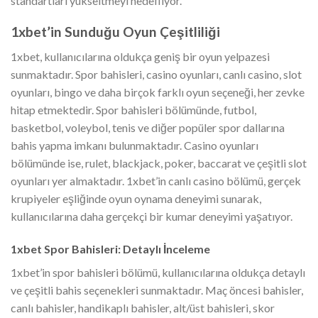
standartları yükseltmeyi hedefliyor.
1xbet’in Sunduğu Oyun Çeşitliliği
1xbet, kullanıcılarına oldukça geniş bir oyun yelpazesi
sunmaktadır. Spor bahisleri, casino oyunları, canlı casino, slot
oyunları, bingo ve daha birçok farklı oyun seçeneği, her zevke
hitap etmektedir. Spor bahisleri bölümünde, futbol,
basketbol, voleybol, tenis ve diğer popüler spor dallarına
bahis yapma imkanı bulunmaktadır. Casino oyunları
bölümünde ise, rulet, blackjack, poker, baccarat ve çeşitli slot
oyunları yer almaktadır. 1xbet’in canlı casino bölümü, gerçek
krupiyeler eşliğinde oyun oynama deneyimi sunarak,
kullanıcılarına daha gerçekçi bir kumar deneyimi yaşatıyor.
1xbet Spor Bahisleri: Detaylı İnceleme
1xbet’in spor bahisleri bölümü, kullanıcılarına oldukça detaylı
ve çeşitli bahis seçenekleri sunmaktadır. Maç öncesi bahisler,
canlı bahisler, handikaplı bahisler, alt/üst bahisleri, skor