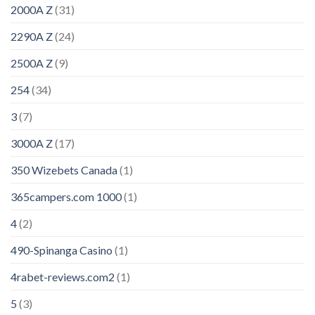
2000A Z
(31)
2290A Z
(24)
2500A Z
(9)
254
(34)
3
(7)
3000A Z
(17)
350 Wizebets Canada
(1)
365campers.com 1000
(1)
4
(2)
490-Spinanga Casino
(1)
4rabet-reviews.com2
(1)
5
(3)