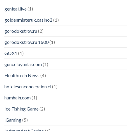
genieai.live
(1)
goldenmisteruk.casino2
(1)
gorodokstroy.ru
(2)
gorodokstroy.ru 1600
(1)
GOX1
(1)
gunceloyunlar.com
(1)
Healthtech News
(4)
hotelesenconcepcion.cl
(1)
humhain.com
(1)
Ice Fishing Game
(2)
iGaming
(5)
Independent Casino
(6)