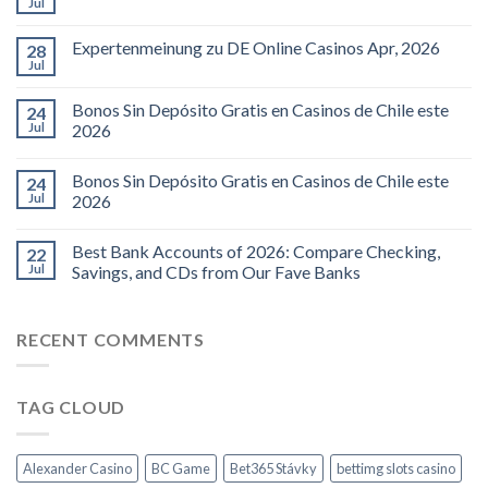
Jul
Expertenmeinung zu DE Online Casinos Apr, 2026
28
Jul
Bonos Sin Depósito Gratis en Casinos de Chile este
24
Jul
2026
Bonos Sin Depósito Gratis en Casinos de Chile este
24
Jul
2026
Best Bank Accounts of 2026: Compare Checking,
22
Jul
Savings, and CDs from Our Fave Banks
RECENT COMMENTS
TAG CLOUD
Alexander Casino
BC Game
Bet365 Stávky
bettimg slots casino