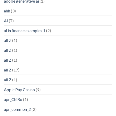
adobe generative ai
(1)
ahh
(3)
AI
(7)
ai in finance examples 1
(2)
all Z
(1)
all Z
(1)
all Z
(1)
all Z
(17)
all Z
(1)
Apple Pay Casino
(9)
apr_ChiRo
(1)
apr_common_2
(2)