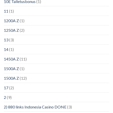
10E Talletusbonus
(1)
11
(1)
1200A Z
(1)
1250A Z
(2)
13
(3)
14
(1)
1450A Z
(11)
1500A Z
(1)
1500A Z
(12)
17
(2)
2
(9)
2) 880 links Indonesia Casino DONE
(3)