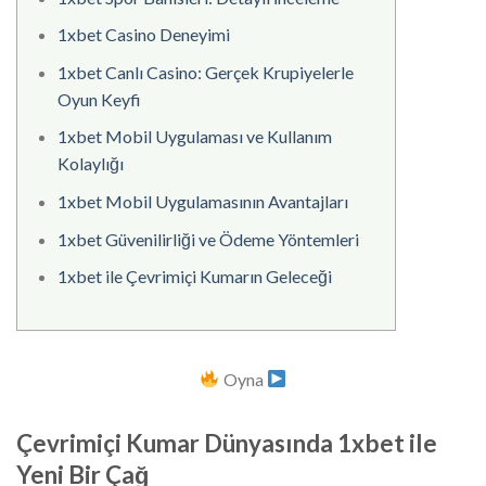
1xbet Casino Deneyimi
1xbet Canlı Casino: Gerçek Krupiyelerle
Oyun Keyfi
1xbet Mobil Uygulaması ve Kullanım
Kolaylığı
1xbet Mobil Uygulamasının Avantajları
1xbet Güvenilirliği ve Ödeme Yöntemleri
1xbet ile Çevrimiçi Kumarın Geleceği
Oyna
Çevrimiçi Kumar Dünyasında 1xbet ile
Yeni Bir Çağ