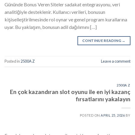
Gününde Bonus Veren Siteler sadakat entegrasyonu, veri
analitiğiyle desteklenir. Kullanıcı verileri, bonusun
kişiselleştirilmesinde rol oynar ve genel program kurallarına
uyar. Bu yaklaşım, bonusun adil dağılımını […]
CONTINUE READING
→
Posted in
2500A Z
Leave a comment
2500A Z
En çok kazandıran slot oyunu ile en iyi kazanç
fırsatlarını yakalayın
POSTED ON
APRIL 25, 2026
BY