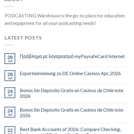
PODCASTING Warehouse is the go-to place for education
and equipment for all your podcasting needs!
LATEST POSTS
Πρόβλημα με λογαριασμό myPaysafeCard Internet
28
Jul
Expertenmeinung zu DE Online Casinos Apr, 2026
28
Jul
Bonos Sin Depósito Gratis en Casinos de Chile este
24
Jul
2026
Bonos Sin Depósito Gratis en Casinos de Chile este
24
Jul
2026
Best Bank Accounts of 2026: Compare Checking,
22
Jul