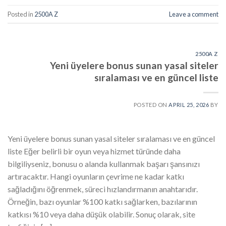
Posted in
2500A Z
Leave a comment
2500A Z
Yeni üyelere bonus sunan yasal siteler
sıralaması ve en güncel liste
POSTED ON
APRIL 25, 2026
BY
Yeni üyelere bonus sunan yasal siteler sıralaması ve en güncel
liste Eğer belirli bir oyun veya hizmet türünde daha
bilgiliyseniz, bonusu o alanda kullanmak başarı şansınızı
artıracaktır. Hangi oyunların çevrime ne kadar katkı
sağladığını öğrenmek, süreci hızlandırmanın anahtarıdır.
Örneğin, bazı oyunlar %100 katkı sağlarken, bazılarının
katkısı %10 veya daha düşük olabilir. Sonuç olarak, site