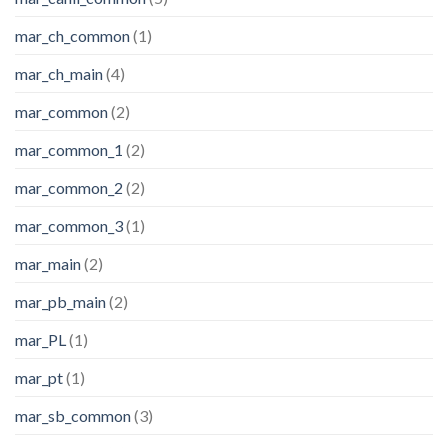
mar_ch_common
(1)
mar_ch_main
(4)
mar_common
(2)
mar_common_1
(2)
mar_common_2
(2)
mar_common_3
(1)
mar_main
(2)
mar_pb_main
(2)
mar_PL
(1)
mar_pt
(1)
mar_sb_common
(3)