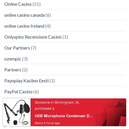
Online Casino
(51)
online casino canada
(6)
online casino Ireland
(4)
Onlyspins Recensione Casinò
(1)
Our Partners
(7)
ozempic
(3)
Partners
(2)
Paynplay Kasiino Eesti
(1)
PayPal Casino
(6)
pb_common_may
(1)
Someone in Birmingham, AL
purchased a
pb_main_may
(1)
USB Microphone Condenser D80 Recording Microphone with Stand and Ring Light for PC Karaoke Streaming Podcasting for Youtube
About 6 hours ago
pcheelka.ru 1600
(1)