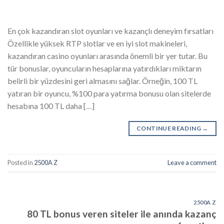
En çok kazandıran slot oyunları ve kazançlı deneyim fırsatları
Özellikle yüksek RTP slotlar ve en iyi slot makineleri,
kazandıran casino oyunları arasında önemli bir yer tutar. Bu
tür bonuslar, oyuncuların hesaplarına yatırdıkları miktarın
belirli bir yüzdesini geri almasını sağlar. Örneğin, 100 TL
yatıran bir oyuncu, %100 para yatırma bonusu olan sitelerde
hesabına 100 TL daha […]
CONTINUE READING
→
Posted in
2500A Z
Leave a comment
2500A Z
80 TL bonus veren siteler ile anında kazanç