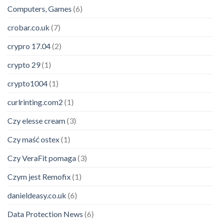
Computers, Games
(6)
crobar.co.uk
(7)
crypro 17.04
(2)
crypto 29
(1)
crypto1004
(1)
curlrinting.com2
(1)
Czy elesse cream
(3)
Czy maść ostex
(1)
Czy VeraFit pomaga
(3)
Czym jest Remofix
(1)
danieldeasy.co.uk
(6)
Data Protection News
(6)