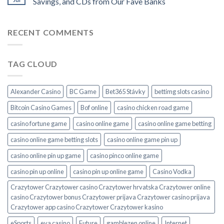
Savings, and CDs from Our Fave Banks
RECENT COMMENTS
TAG CLOUD
Alexander Casino
BC Game
Bet365 Stávky
bettimg slots casino
Bitcoin Casino Games
Bof online
casino chicken road game
casino fortune game
casino online game
casino online game betting
casino online game betting slots
casino online game pin up
casino online pin up game
casino pinco online game
casino pin up online
casino pin up online game
Casino Vodka
Crazytower Crazytower casino Crazytower hrvatska Crazytower online
casino Crazytower bonus Crazytower prijava Crazytower casino prijava
Crazytower app casino Crazytower Crazytower kasino
eSports
eva casino
Future
gamblezen online
Internet