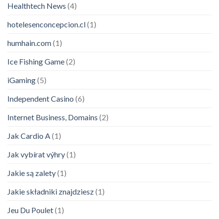
Healthtech News
(4)
hotelesenconcepcion.cl
(1)
humhain.com
(1)
Ice Fishing Game
(2)
iGaming
(5)
Independent Casino
(6)
Internet Business, Domains
(2)
Jak Cardio A
(1)
Jak vybírat výhry
(1)
Jakie są zalety
(1)
Jakie składniki znajdziesz
(1)
Jeu Du Poulet
(1)