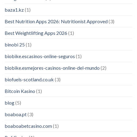
baza1.kz
(1)
Best Nutrition Apps 2026: Nutritionist Approved
(3)
Best Weightlifting Apps 2026
(1)
binobi 25
(1)
biobike.escasinos-online-seguros
(1)
biobike.esmejores-casinos-online-del-mundo
(2)
biofuels-scotland.co.uk
(3)
Bitcoin Kasino
(1)
blog
(5)
boaboa.pt
(3)
boaboabetcasino.com
(1)