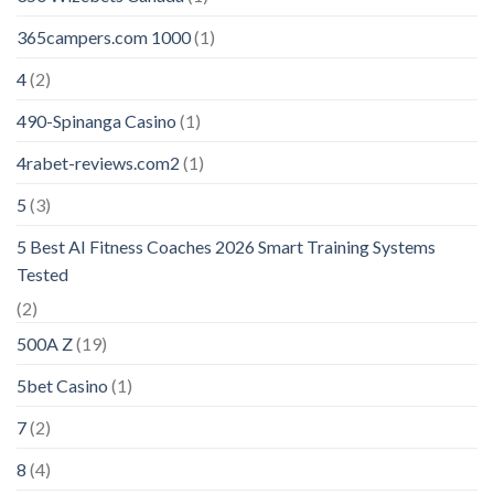
365campers.com 1000
(1)
4
(2)
490-Spinanga Casino
(1)
4rabet-reviews.com2
(1)
5
(3)
5 Best AI Fitness Coaches 2026 Smart Training Systems
Tested
(2)
500A Z
(19)
5bet Casino
(1)
7
(2)
8
(4)