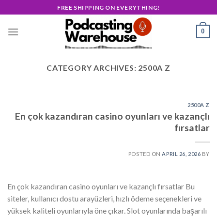
Skip
FREE SHIPPING ON EVERYTHING!
to
content
0
CATEGORY ARCHIVES:
2500A Z
2500A Z
En çok kazandıran casino oyunları ve kazançlı
fırsatlar
POSTED ON
APRIL 26, 2026
BY
En çok kazandıran casino oyunları ve kazançlı fırsatlar Bu
siteler, kullanıcı dostu arayüzleri, hızlı ödeme seçenekleri ve
yüksek kaliteli oyunlarıyla öne çıkar. Slot oyunlarında başarılı