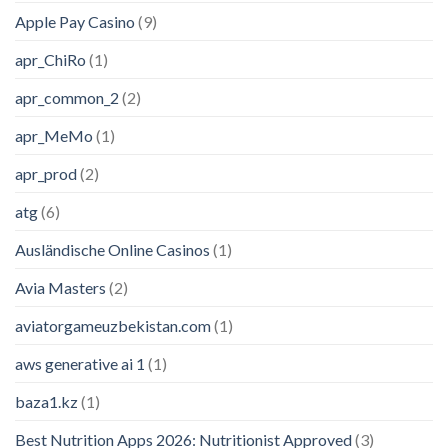
Apple Pay Casino
(9)
apr_ChiRo
(1)
apr_common_2
(2)
apr_MeMo
(1)
apr_prod
(2)
atg
(6)
Ausländische Online Casinos
(1)
Avia Masters
(2)
aviatorgameuzbekistan.com
(1)
aws generative ai 1
(1)
baza1.kz
(1)
Best Nutrition Apps 2026: Nutritionist Approved
(3)