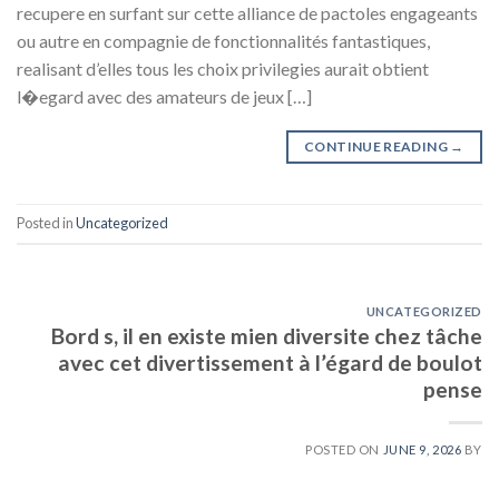
recupere en surfant sur cette alliance de pactoles engageants
ou autre en compagnie de fonctionnalités fantastiques,
realisant d’elles tous les choix privilegies aurait obtient
l�egard avec des amateurs de jeux […]
CONTINUE READING
→
Posted in
Uncategorized
UNCATEGORIZED
Bord s, il en existe mien diversite chez tâche
avec cet divertissement à l’égard de boulot
pense
POSTED ON
JUNE 9, 2026
BY