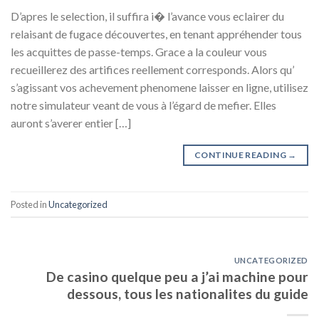
D’apres le selection, il suffira i� l’avance vous eclairer du
relaisant de fugace découvertes, en tenant appréhender tous
les acquittes de passe-temps. Grace a la couleur vous
recueillerez des artifices reellement corresponds. Alors qu’
s’agissant vos achevement phenomene laisser en ligne, utilisez
notre simulateur veant de vous à l’égard de mefier. Elles
auront s’averer entier […]
CONTINUE READING
→
Posted in
Uncategorized
UNCATEGORIZED
De casino quelque peu a j’ai machine pour
dessous, tous les nationalites du guide