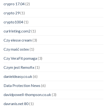
crypro 17.04
(2)
crypto 29
(1)
crypto1004
(1)
curlrinting.com2
(1)
Czy elesse cream
(3)
Czy maść ostex
(1)
Czy VeraFit pomaga
(3)
Czym jest Remofix
(1)
danieldeasy.co.uk
(6)
Data Protection News
(6)
davidpowell-thompson.co.uk
(3)
davranis.net 80
(1)