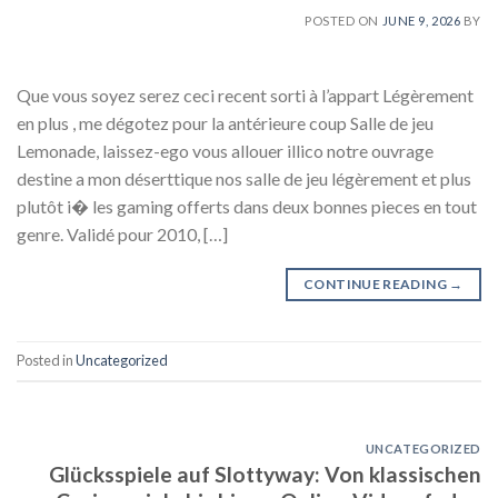
POSTED ON
JUNE 9, 2026
BY
Que vous soyez serez ceci recent sorti à l’appart Légèrement
en plus , me dégotez pour la antérieure coup Salle de jeu
Lemonade, laissez-ego vous allouer illico notre ouvrage
destine a mon déserttique nos salle de jeu légèrement et plus
plutôt i� les gaming offerts dans deux bonnes pieces en tout
genre. Validé pour 2010, […]
CONTINUE READING
→
Posted in
Uncategorized
UNCATEGORIZED
Glücksspiele auf Slottyway: Von klassischen