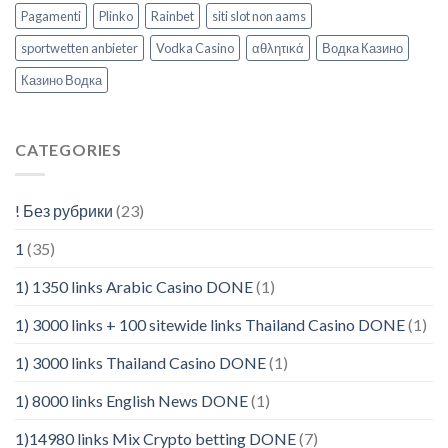
Pagamenti
Plinko
Rainbet
siti slot non aams
sportwetten anbieter
Vodka Casino
αθλητικά
Водка Казино
Казино Водка
CATEGORIES
! Без рубрики
(23)
1
(35)
1) 1350 links Arabic Casino DONE
(1)
1) 3000 links + 100 sitewide links Thailand Casino DONE
(1)
1) 3000 links Thailand Casino DONE
(1)
1) 8000 links English News DONE
(1)
1)14980 links Mix Crypto betting DONE
(7)