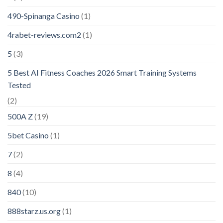
490-Spinanga Casino
(1)
4rabet-reviews.com2
(1)
5
(3)
5 Best AI Fitness Coaches 2026 Smart Training Systems
Tested
(2)
500A Z
(19)
5bet Casino
(1)
7
(2)
8
(4)
840
(10)
888starz.us.org
(1)