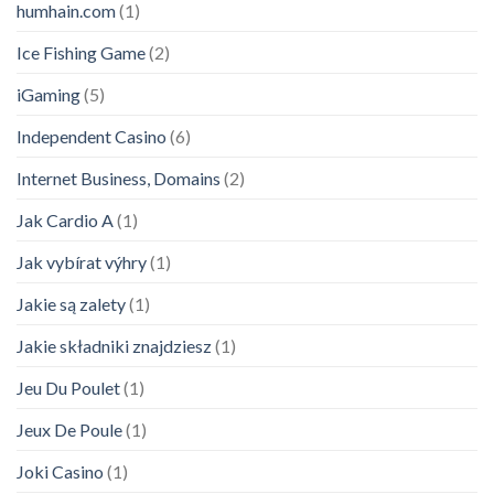
humhain.com
(1)
Ice Fishing Game
(2)
iGaming
(5)
Independent Casino
(6)
Internet Business, Domains
(2)
Jak Cardio A
(1)
Jak vybírat výhry
(1)
Jakie są zalety
(1)
Jakie składniki znajdziesz
(1)
Jeu Du Poulet
(1)
Jeux De Poule
(1)
Joki Casino
(1)