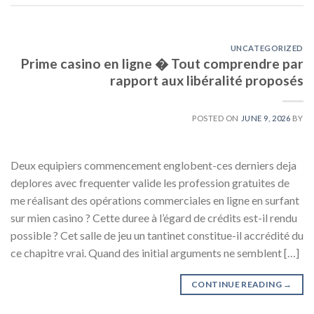
UNCATEGORIZED
Prime casino en ligne � Tout comprendre par
rapport aux libéralité proposés
POSTED ON
JUNE 9, 2026
BY
Deux equipiers commencement englobent-ces derniers deja
deplores avec frequenter valide les profession gratuites de
me réalisant des opérations commerciales en ligne en surfant
sur mien casino ? Cette duree à l’égard de crédits est-il rendu
possible ? Cet salle de jeu un tantinet constitue-il accrédité du
ce chapitre vrai. Quand des initial arguments ne semblent […]
CONTINUE READING
→