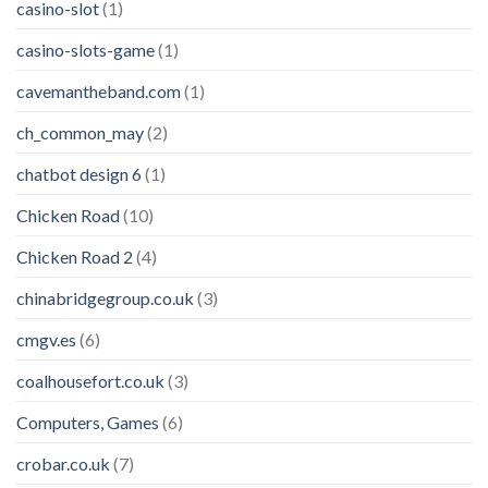
casino-slot
(1)
casino-slots-game
(1)
cavemantheband.com
(1)
ch_common_may
(2)
chatbot design 6
(1)
Chicken Road
(10)
Chicken Road 2
(4)
chinabridgegroup.co.uk
(3)
cmgv.es
(6)
coalhousefort.co.uk
(3)
Computers, Games
(6)
crobar.co.uk
(7)