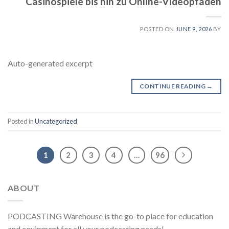
Casinospiele bis hin zu Online-Videopfaden
POSTED ON
JUNE 9, 2026
BY
Auto-generated excerpt
CONTINUE READING
→
Posted in
Uncategorized
1
2
3
4
…
96
ABOUT
PODCASTING Warehouse is the go-to place for education
and equipment for all your podcasting needs!