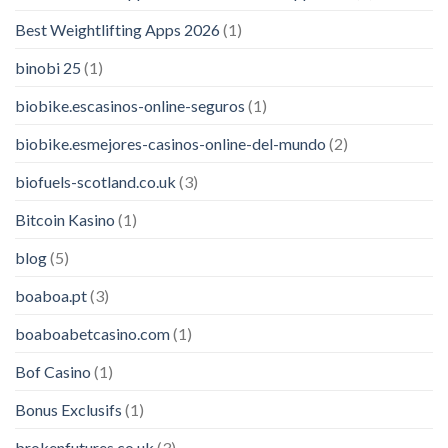
Best Weightlifting Apps 2026
(1)
binobi 25
(1)
biobike.escasinos-online-seguros
(1)
biobike.esmejores-casinos-online-del-mundo
(2)
biofuels-scotland.co.uk
(3)
Bitcoin Kasino
(1)
blog
(5)
boaboa.pt
(3)
boaboabetcasino.com
(1)
Bof Casino
(1)
Bonus Exclusifs
(1)
brokenfutures.co.uk
(3)