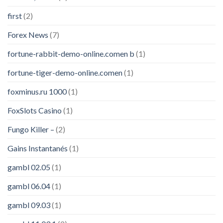
first
(2)
Forex News
(7)
fortune-rabbit-demo-online.comen b
(1)
fortune-tiger-demo-online.comen
(1)
foxminus.ru 1000
(1)
FoxSlots Casino
(1)
Fungo Killer –
(2)
Gains Instantanés
(1)
gambl 02.05
(1)
gambl 06.04
(1)
gambl 09.03
(1)