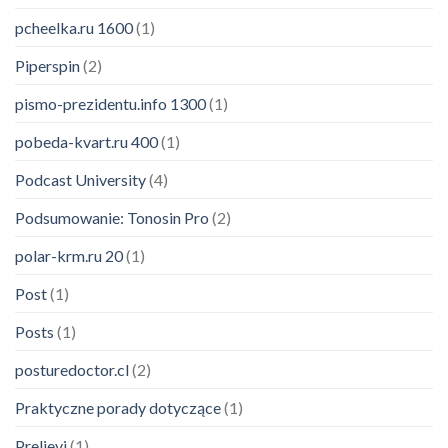
pcheelka.ru 1600
(1)
Piperspin
(2)
pismo-prezidentu.info 1300
(1)
pobeda-kvart.ru 400
(1)
Podcast University
(4)
Podsumowanie: Tonosin Pro
(2)
polar-krm.ru 20
(1)
Post
(1)
Posts
(1)
posturedoctor.cl
(2)
Praktyczne porady dotyczące
(1)
Prelievi
(1)