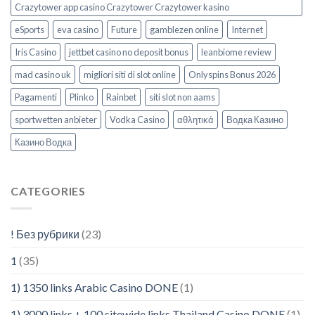
Crazytower app casino Crazytower Crazytower kasino
eSports
eva casino
Future
gamblezen online
Internet
Iris Casino
jettbet casino no deposit bonus
leanbiome review
mad casino uk
migliori siti di slot online
Onlyspins Bonus 2026
Pagamenti
Plinko
Rainbet
siti slot non aams
sportwetten anbieter
Vodka Casino
αθλητικά
Водка Казино
Казино Водка
CATEGORIES
! Без рубрики
(23)
1
(35)
1) 1350 links Arabic Casino DONE
(1)
1) 3000 links + 100 sitewide links Thailand Casino DONE
(1)