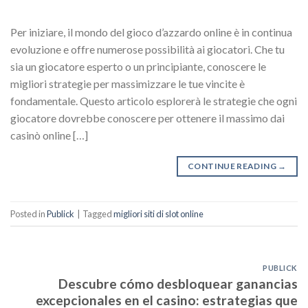
Per iniziare, il mondo del gioco d’azzardo online è in continua
evoluzione e offre numerose possibilità ai giocatori. Che tu
sia un giocatore esperto o un principiante, conoscere le
migliori strategie per massimizzare le tue vincite è
fondamentale. Questo articolo esplorerà le strategie che ogni
giocatore dovrebbe conoscere per ottenere il massimo dai
casinò online […]
CONTINUE READING
→
Posted in
Publick
|
Tagged
migliori siti di slot online
PUBLICK
Descubre cómo desbloquear ganancias
excepcionales en el casino: estrategias que