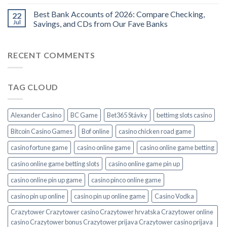
Best Bank Accounts of 2026: Compare Checking,
22
Jul
Savings, and CDs from Our Fave Banks
RECENT COMMENTS
TAG CLOUD
Alexander Casino
BC Game
Bet365 Stávky
bettimg slots casino
Bitcoin Casino Games
Bof online
casino chicken road game
casino fortune game
casino online game
casino online game betting
casino online game betting slots
casino online game pin up
casino online pin up game
casino pinco online game
casino pin up online
casino pin up online game
Casino Vodka
Crazytower Crazytower casino Crazytower hrvatska Crazytower online
casino Crazytower bonus Crazytower prijava Crazytower casino prijava