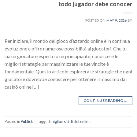
todo jugador debe conocer
POSTED ON
MAY 9, 2026
BY
Per iniziare, il mondo del gioco d’azzardo online è in continua
evoluzione e offre numerose possibilità ai giocatori. Che tu
sia un giocatore esperto o un principiante, conoscere le
migliori strategie per massimizzare le tue vincite è
fondamentale. Questo articolo esplorerà le strategie che ogni
giocatore dovrebbe conoscere per ottenere il massimo dai
casinò online […]
CONTINUE READING
→
Posted in
Publick
|
Tagged
migliori siti di slot online