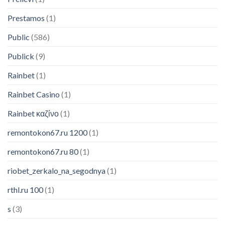
Prestamos
(1)
Public
(586)
Publick
(9)
Rainbet
(1)
Rainbet Casino
(1)
Rainbet καζίνο
(1)
remontokon67.ru 1200
(1)
remontokon67.ru 80
(1)
riobet_zerkalo_na_segodnya
(1)
rthl.ru 100
(1)
s
(3)