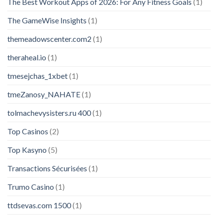
The Best Workout Apps of 2026: For Any Fitness Goals
(1)
The GameWise Insights
(1)
themeadowscenter.com2
(1)
theraheal.io
(1)
tmesejchas_1xbet
(1)
tmeZanosy_NAHATE
(1)
tolmachevysisters.ru 400
(1)
Top Casinos
(2)
Top Kasyno
(5)
Transactions Sécurisées
(1)
Trumo Casino
(1)
ttdsevas.com 1500
(1)