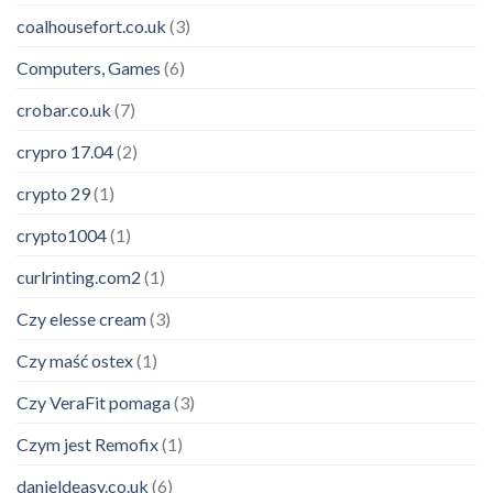
coalhousefort.co.uk
(3)
Computers, Games
(6)
crobar.co.uk
(7)
crypro 17.04
(2)
crypto 29
(1)
crypto1004
(1)
curlrinting.com2
(1)
Czy elesse cream
(3)
Czy maść ostex
(1)
Czy VeraFit pomaga
(3)
Czym jest Remofix
(1)
danieldeasy.co.uk
(6)