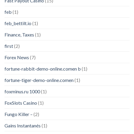
Fast Payout Casino
(15)
feb
(1)
feb_bettilt.io
(1)
Finance, Taxes
(1)
first
(2)
Forex News
(7)
fortune-rabbit-demo-online.comen b
(1)
fortune-tiger-demo-online.comen
(1)
foxminus.ru 1000
(1)
FoxSlots Casino
(1)
Fungo Killer –
(2)
Gains Instantanés
(1)