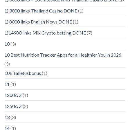
1) 3000 links Thailand Casino DONE
(1)
1) 8000 links English News DONE
(1)
1)14980 links Mix Crypto betting DONE
(7)
10
(3)
10 Best Nutrition Tracker Apps for a Healthier You in 2026
(3)
10E Talletusbonus
(1)
11
(1)
1200A Z
(1)
1250A Z
(2)
13
(3)
14
(1)