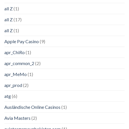
all Z
(1)
all Z
(17)
all Z
(1)
Apple Pay Casino
(9)
apr_ChiRo
(1)
apr_common_2
(2)
apr_MeMo
(1)
apr_prod
(2)
atg
(6)
Ausländische Online Casinos
(1)
Avia Masters
(2)
aviatorgameuzbekistan.com
(1)