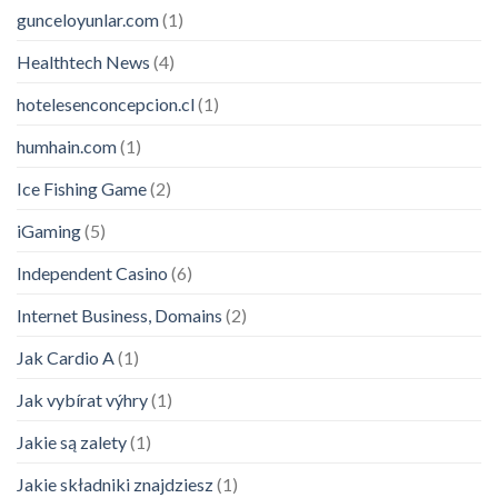
gunceloyunlar.com
(1)
Healthtech News
(4)
hotelesenconcepcion.cl
(1)
humhain.com
(1)
Ice Fishing Game
(2)
iGaming
(5)
Independent Casino
(6)
Internet Business, Domains
(2)
Jak Cardio A
(1)
Jak vybírat výhry
(1)
Jakie są zalety
(1)
Jakie składniki znajdziesz
(1)