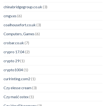
chinabridgegroup.co.uk
(3)
cmgv.es
(6)
coalhousefort.co.uk
(3)
Computers, Games
(6)
crobar.co.uk
(7)
crypro 17.04
(2)
crypto 29
(1)
crypto1004
(1)
curlrinting.com2
(1)
Czy elesse cream
(3)
Czy maść ostex
(1)
Czy VeraFit pomaga
(3)