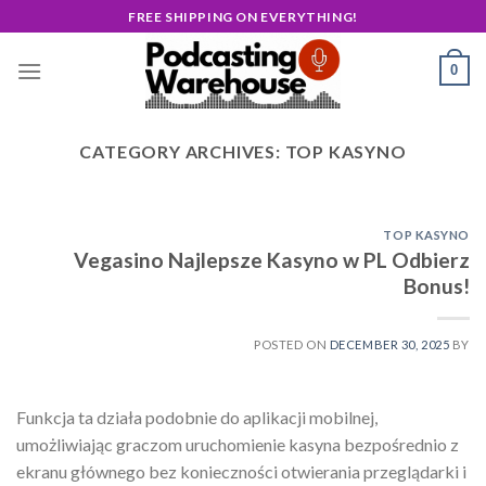
Skip
FREE SHIPPING ON EVERYTHING!
to
content
0
CATEGORY ARCHIVES:
TOP KASYNO
TOP KASYNO
Vegasino Najlepsze Kasyno w PL Odbierz
Bonus!
POSTED ON
DECEMBER 30, 2025
BY
Funkcja ta działa podobnie do aplikacji mobilnej,
umożliwiając graczom uruchomienie kasyna bezpośrednio z
ekranu głównego bez konieczności otwierania przeglądarki i