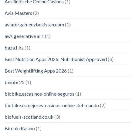
Ausländische Online Casinos
(1)
Avia Masters
(2)
aviatorgameuzbekistan.com
(1)
aws generative ai 1
(1)
baza1.kz
(1)
Best Nutrition Apps 2026: Nutritionist Approved
(3)
Best Weightlifting Apps 2026
(1)
binobi 25
(1)
biobike.escasinos-online-seguros
(1)
biobike.esmejores-casinos-online-del-mundo
(2)
biofuels-scotland.co.uk
(3)
Bitcoin Kasino
(1)