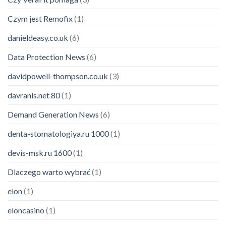
Czym jest Remofix
(1)
danieldeasy.co.uk
(6)
Data Protection News
(6)
davidpowell-thompson.co.uk
(3)
davranis.net 80
(1)
Demand Generation News
(6)
denta-stomatologiya.ru 1000
(1)
devis-msk.ru 1600
(1)
Dlaczego warto wybrać
(1)
elon
(1)
eloncasino
(1)