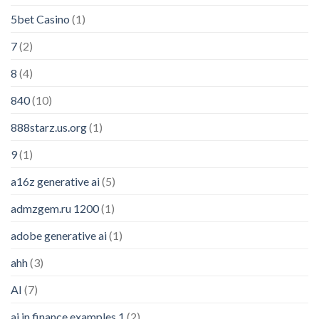
5bet Casino
(1)
7
(2)
8
(4)
840
(10)
888starz.us.org
(1)
9
(1)
a16z generative ai
(5)
admzgem.ru 1200
(1)
adobe generative ai
(1)
ahh
(3)
AI
(7)
ai in finance examples 1
(2)