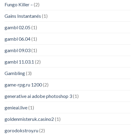
Fungo Killer –
(2)
Gains Instantanés
(1)
gambl 02.05
(1)
gambl 06.04
(1)
gambl 09.03
(1)
gambl 11.03.1
(2)
Gambling
(3)
game-rpg.ru 1200
(2)
generative ai adobe photoshop 3
(1)
genieai.live
(1)
goldenmisteruk.casino2
(1)
gorodokstroy.ru
(2)