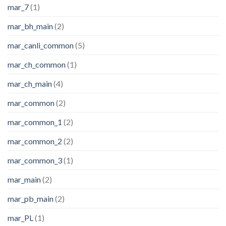
mar_7
(1)
mar_bh_main
(2)
mar_canli_common
(5)
mar_ch_common
(1)
mar_ch_main
(4)
mar_common
(2)
mar_common_1
(2)
mar_common_2
(2)
mar_common_3
(1)
mar_main
(2)
mar_pb_main
(2)
mar_PL
(1)