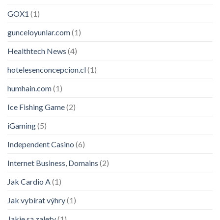
GOX1
(1)
gunceloyunlar.com
(1)
Healthtech News
(4)
hotelesenconcepcion.cl
(1)
humhain.com
(1)
Ice Fishing Game
(2)
iGaming
(5)
Independent Casino
(6)
Internet Business, Domains
(2)
Jak Cardio A
(1)
Jak vybírat výhry
(1)
Jakie są zalety
(1)