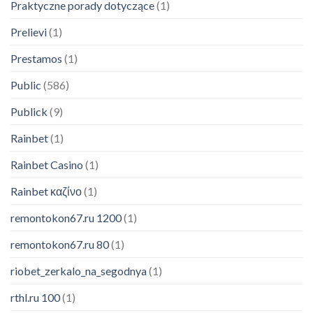
Praktyczne porady dotyczące
(1)
Prelievi
(1)
Prestamos
(1)
Public
(586)
Publick
(9)
Rainbet
(1)
Rainbet Casino
(1)
Rainbet καζίνο
(1)
remontokon67.ru 1200
(1)
remontokon67.ru 80
(1)
Neewer Professional NW-800 Condenser Microphone 2.5M Wired NW-800 karaoke NW800 Recording Microphone for Computer Karaoke KTV
riobet_zerkalo_na_segodnya
(1)
105 people seeing this product right
now
rthl.ru 100
(1)