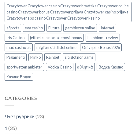
Crazytower Crazytower casino Crazytower hrvatska Crazytower online
casino Crazytower bonus Crazytower prijava Crazytower casino prijava
Crazytower app casino Crazytower Crazytower kasino
eSports
eva casino
Future
gamblezen online
Internet
Iris Casino
jettbet casino no deposit bonus
leanbiome review
mad casino uk
migliori siti di slot online
Onlyspins Bonus 2026
Pagamenti
Plinko
Rainbet
siti slot non aams
sportwetten anbieter
Vodka Casino
αθλητικά
Водка Казино
Казино Водка
CATEGORIES
! Без рубрики
(23)
1
(35)