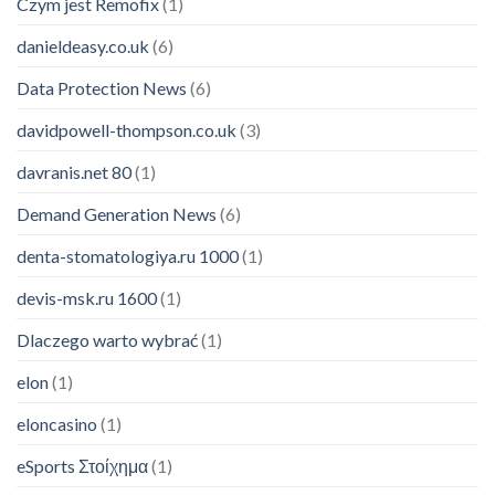
Czym jest Remofix
(1)
danieldeasy.co.uk
(6)
Data Protection News
(6)
davidpowell-thompson.co.uk
(3)
davranis.net 80
(1)
Demand Generation News
(6)
denta-stomatologiya.ru 1000
(1)
devis-msk.ru 1600
(1)
Dlaczego warto wybrać
(1)
elon
(1)
eloncasino
(1)
eSports Στοίχημα
(1)