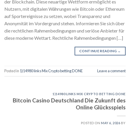
der Blockchain. Diese neuartige Wettform ermöglicht es
Nutzern, mit digitalen Währungen wie Bitcoin oder Ethereum
auf Sportereignisse zu setzen, wobei Transparenz und
Anonymität im Vordergrund stehen. Informieren Sie sich über
die rechtlichen Rahmenbedingungen und seriöse Anbieter für
diese moderne Wettart. Rechtliche Rahmenbedingungen […]
CONTINUE READING
→
Posted in
1)14980 links Mix Crypto betting DONE
Leave a comment
1)14980 LINKS MIX CRYPTO BETTING DONE
Bitcoin Casino Deutschland Die Zukunft des
Online Glücksspiels
POSTED ON
MAY 6, 2026
BY