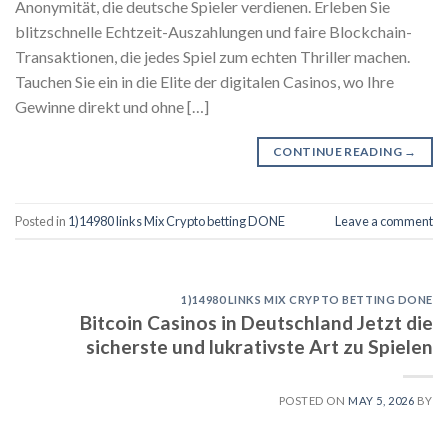
Anonymität, die deutsche Spieler verdienen. Erleben Sie
blitzschnelle Echtzeit-Auszahlungen und faire Blockchain-
Transaktionen, die jedes Spiel zum echten Thriller machen.
Tauchen Sie ein in die Elite der digitalen Casinos, wo Ihre
Gewinne direkt und ohne […]
CONTINUE READING
→
Posted in
1)14980 links Mix Crypto betting DONE
Leave a comment
1)14980 LINKS MIX CRYPTO BETTING DONE
Bitcoin Casinos in Deutschland Jetzt die
sicherste und lukrativste Art zu Spielen
POSTED ON
MAY 5, 2026
BY