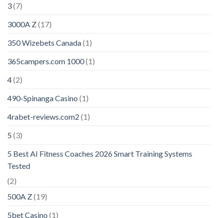
3
(7)
3000A Z
(17)
350 Wizebets Canada
(1)
365campers.com 1000
(1)
4
(2)
490-Spinanga Casino
(1)
4rabet-reviews.com2
(1)
5
(3)
5 Best AI Fitness Coaches 2026 Smart Training Systems
Tested
(2)
500A Z
(19)
5bet Casino
(1)