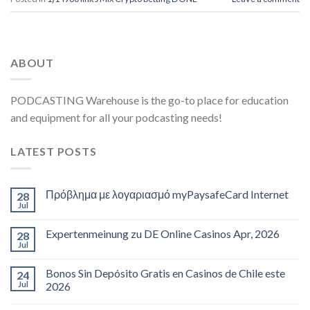
ABOUT
PODCASTING Warehouse is the go-to place for education
and equipment for all your podcasting needs!
LATEST POSTS
Πρόβλημα με λογαριασμό myPaysafeCard Internet
28
Jul
Expertenmeinung zu DE Online Casinos Apr, 2026
28
Jul
Bonos Sin Depósito Gratis en Casinos de Chile este
24
Jul
2026