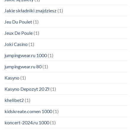
Jakie składniki znajdziesz
(1)
Jeu Du Poulet
(1)
Jeux De Poule
(1)
Joki Casino
(1)
jumpingwear.ru 1000
(1)
jumpingwear.ru 80
(1)
Kasyno
(1)
Kasyno Depozyt 20 Zł
(1)
khelibet2
(1)
kidskreate.comen 1000
(1)
koncert-2024.ru 1000
(1)