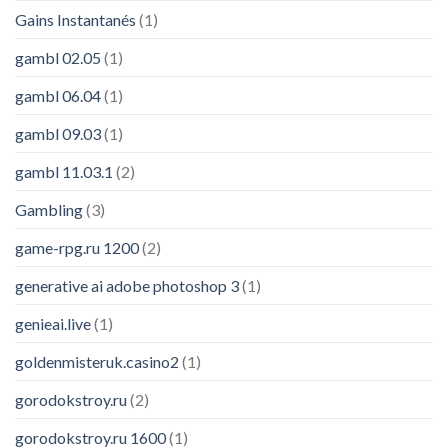
Gains Instantanés
(1)
gambl 02.05
(1)
gambl 06.04
(1)
gambl 09.03
(1)
gambl 11.03.1
(2)
Gambling
(3)
game-rpg.ru 1200
(2)
generative ai adobe photoshop 3
(1)
genieai.live
(1)
goldenmisteruk.casino2
(1)
gorodokstroy.ru
(2)
gorodokstroy.ru 1600
(1)