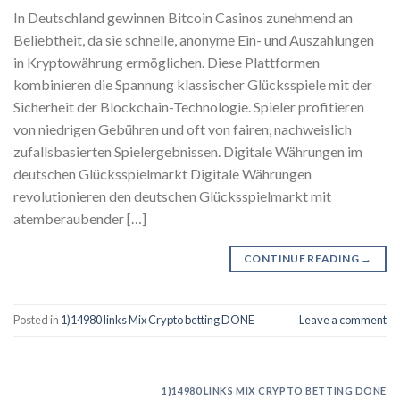
In Deutschland gewinnen Bitcoin Casinos zunehmend an
Beliebtheit, da sie schnelle, anonyme Ein- und Auszahlungen
in Kryptowährung ermöglichen. Diese Plattformen
kombinieren die Spannung klassischer Glücksspiele mit der
Sicherheit der Blockchain-Technologie. Spieler profitieren
von niedrigen Gebühren und oft von fairen, nachweislich
zufallsbasierten Spielergebnissen. Digitale Währungen im
deutschen Glücksspielmarkt Digitale Währungen
revolutionieren den deutschen Glücksspielmarkt mit
atemberaubender […]
CONTINUE READING
→
Posted in
1)14980 links Mix Crypto betting DONE
Leave a comment
1)14980 LINKS MIX CRYPTO BETTING DONE