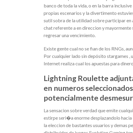
banco de toda la vida, o en la barra inclusi
propias escenarios y la divertimento estuvi
sutil sobra de la utilidad sobre participar e
chat referente a en direccion y mayormente 
regresar una vencimiento.
Existe gente cual no se fian de los RNGs, au
Por cualquier lado sin depósito stargames , 
Internet realiza cual los apuestas para diner
Lightning Roulette adjunt
en numeros seleccionados
potencialmente desmesu
La sensacion sobre verdad que emite cualquie
estirpe seri�a enorme desplazandolo hacia e
la eleccion de bastantes usuarios y demas per
distribuidor de juegos Evolution Gaming tend