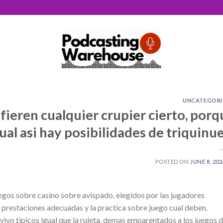
UNCATEGORI
fieren cualquier crupier cierto, porq
al asi hay posibilidades de triquinue
POSTED ON
JUNE 8, 202
gos sobre casino sobre avispado, elegidos por las jugadores
s prestaciones adecuadas y la practica sobre juego cual deben.
ivo tipicos igual que la ruleta, demas emparentados a los juegos 