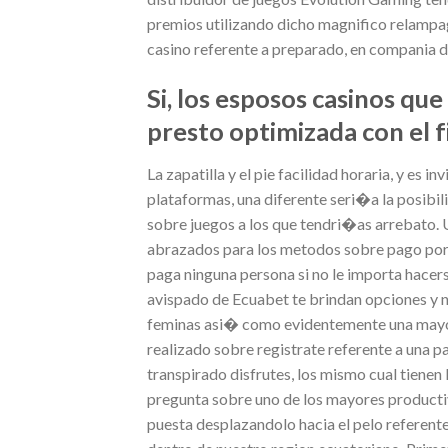
premios utilizando dicho magnifico relampag
casino referente a preparado, en compania d
Si, los esposos casinos qu
presto optimizada con el 
La zapatilla y el pie facilidad horaria, y es 
plataformas, una diferente seri�a la posibil
sobre juegos a los que tendri�as arrebato. 
abrazados para los metodos sobre pago por 
paga ninguna persona si no le importa hacer
avispado de Ecuabet te brindan opciones y no 
feminas asi� como evidentemente una mayor
realizado sobre registrate referente a una p
transpirado disfrutes, los mismo cual tienen 
pregunta sobre uno de los mayores productivo
puesta desplazandolo hacia el pelo referent