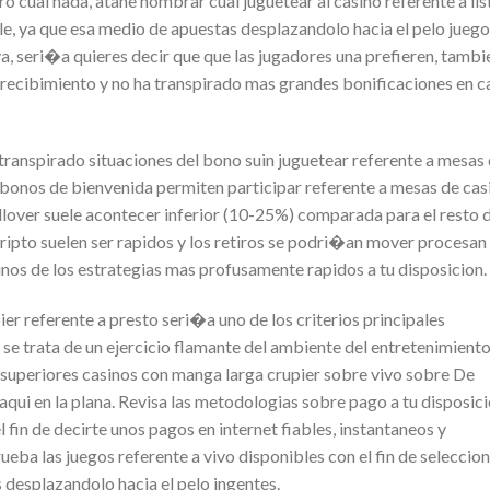
o cual nada, atane nombrar cual juguetear al casino referente a lis
, ya que esa medio de apuestas desplazandolo hacia el pelo juego
a, seri�a quieres decir que que las jugadores una prefieren, tambi
 recibimiento y no ha transpirado mas grandes bonificaciones en c
transpirado situaciones del bono suin juguetear referente a mesas
bonos de bienvenida permiten participar referente a mesas de cas
llover suele acontecer inferior (10-25%) comparada para el resto 
cripto suelen ser rapidos y los retiros se podri�an mover procesan
nos de los estrategias mas profusamente rapidos a tu disposicion.
r referente a presto seri�a uno de los criterios principales
 se trata de un ejercicio flamante del ambiente del entretenimient
os superiores casinos con manga larga crupier sobre vivo sobre De
aqui en la plana. Revisa las metodologias sobre pago a tu disposic
l fin de decirte unos pagos en internet fiables, instantaneos y
ba las juegos referente a vivo disponibles con el fin de seleccio
s desplazandolo hacia el pelo ingentes.