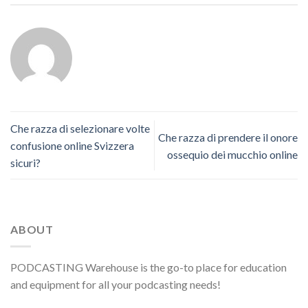
Che razza di selezionare volte
Che razza di prendere il onore
confusione online Svizzera
ossequio dei mucchio online
sicuri?
ABOUT
PODCASTING Warehouse is the go-to place for education
and equipment for all your podcasting needs!