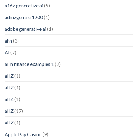
a16z generative ai
(5)
admzgem.ru 1200
(1)
adobe generative ai
(1)
ahh
(3)
AI
(7)
ai in finance examples 1
(2)
all Z
(1)
all Z
(1)
all Z
(1)
all Z
(17)
all Z
(1)
Apple Pay Casino
(9)