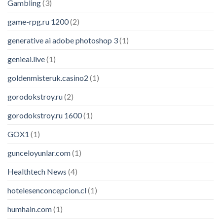
Gambling
(3)
game-rpg.ru 1200
(2)
generative ai adobe photoshop 3
(1)
genieai.live
(1)
goldenmisteruk.casino2
(1)
gorodokstroy.ru
(2)
gorodokstroy.ru 1600
(1)
GOX1
(1)
gunceloyunlar.com
(1)
Healthtech News
(4)
hotelesenconcepcion.cl
(1)
humhain.com
(1)