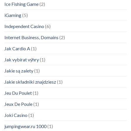
Ice Fishing Game
(2)
iGaming
(5)
Independent Casino
(6)
Internet Business, Domains
(2)
Jak Cardio A
(1)
Jak vybírat výhry
(1)
Jakie są zalety
(1)
Jakie składniki znajdziesz
(1)
Jeu Du Poulet
(1)
Jeux De Poule
(1)
Joki Casino
(1)
jumpingwear.ru 1000
(1)