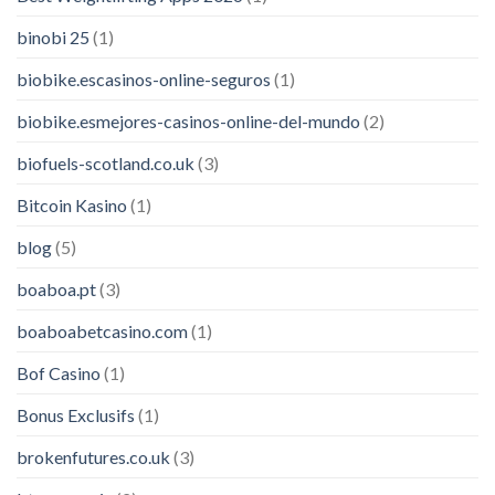
binobi 25
(1)
biobike.escasinos-online-seguros
(1)
biobike.esmejores-casinos-online-del-mundo
(2)
biofuels-scotland.co.uk
(3)
Bitcoin Kasino
(1)
blog
(5)
boaboa.pt
(3)
boaboabetcasino.com
(1)
Bof Casino
(1)
Bonus Exclusifs
(1)
brokenfutures.co.uk
(3)