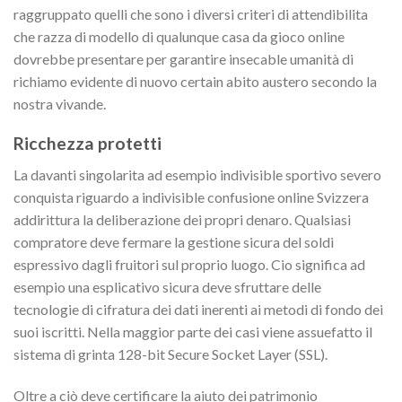
raggruppato quelli che sono i diversi criteri di attendibilita
che razza di modello di qualunque casa da gioco online
dovrebbe presentare per garantire insecable umanità di
richiamo evidente di nuovo certain abito austero secondo la
nostra vivande.
Ricchezza protetti
La davanti singolarita ad esempio indivisible sportivo severo
conquista riguardo a indivisible confusione online Svizzera
addirittura la deliberazione dei propri denaro. Qualsiasi
compratore deve fermare la gestione sicura del soldi
espressivo dagli fruitori sul proprio luogo. Cio significa ad
esempio una esplicativo sicura deve sfruttare delle
tecnologie di cifratura dei dati inerenti ai metodi di fondo dei
suoi iscritti. Nella maggior parte dei casi viene assuefatto il
sistema di grinta 128-bit Secure Socket Layer (SSL).
Oltre a ciò deve certificare la aiuto dei patrimonio