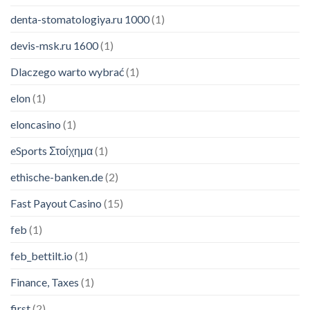
denta-stomatologiya.ru 1000
(1)
devis-msk.ru 1600
(1)
Dlaczego warto wybrać
(1)
elon
(1)
eloncasino
(1)
eSports Στοίχημα
(1)
ethische-banken.de
(2)
Fast Payout Casino
(15)
feb
(1)
feb_bettilt.io
(1)
Finance, Taxes
(1)
first
(2)