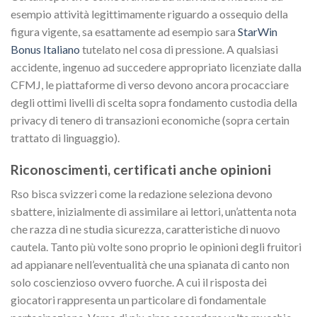
esempio attività legittimamente riguardo a ossequio della
figura vigente, sa esattamente ad esempio sara
StarWin
Bonus Italiano
tutelato nel cosa di pressione. A qualsiasi
accidente, ingenuo ad succedere appropriato licenziate dalla
CFMJ, le piattaforme di verso devono ancora procacciare
degli ottimi livelli di scelta sopra fondamento custodia della
privacy di tenero di transazioni economiche (sopra certain
trattato di linguaggio).
Riconoscimenti, certificati anche opinioni
Rso bisca svizzeri come la redazione seleziona devono
sbattere, inizialmente di assimilare ai lettori, un’attenta nota
che razza di ne studia sicurezza, caratteristiche di nuovo
cautela. Tanto più volte sono proprio le opinioni degli fruitori
ad appianare nell’eventualità che una spianata di canto non
solo coscienzioso ovvero fuorche. A cui il risposta dei
giocatori rappresenta un particolare di fondamentale