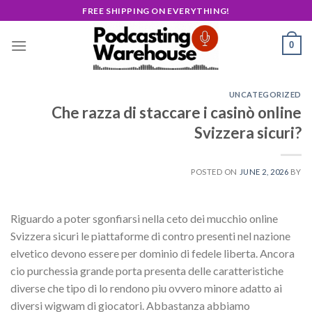
Skip
FREE SHIPPING ON EVERYTHING!
to
content
0
UNCATEGORIZED
Che razza di staccare i casinò online
Svizzera sicuri?
POSTED ON
JUNE 2, 2026
BY
Riguardo a poter sgonfiarsi nella ceto dei mucchio online
Svizzera sicuri le piattaforme di contro presenti nel nazione
elvetico devono essere per dominio di fedele liberta. Ancora
cio purchessia grande porta presenta delle caratteristiche
diverse che tipo di lo rendono piu ovvero minore adatto ai
diversi wigwam di giocatori. Abbastanza abbiamo