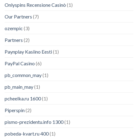
Onlyspins Recensione Casinò
(1)
Our Partners
(7)
ozempic
(3)
Partners
(2)
Paynplay Kasiino Eesti
(1)
PayPal Casino
(6)
pb_common_may
(1)
pb_main_may
(1)
pcheelka.ru 1600
(1)
Piperspin
(2)
pismo-prezidentu.info 1300
(1)
pobeda-kvart.ru 400
(1)