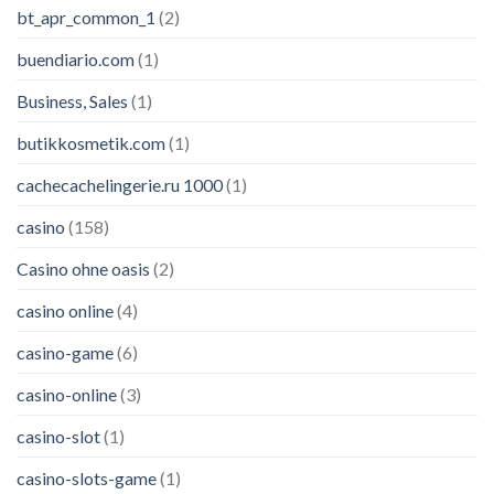
bt_apr_common_1
(2)
buendiario.com
(1)
Business, Sales
(1)
butikkosmetik.com
(1)
cachecachelingerie.ru 1000
(1)
casino
(158)
Casino ohne oasis
(2)
casino online
(4)
casino-game
(6)
casino-online
(3)
casino-slot
(1)
casino-slots-game
(1)