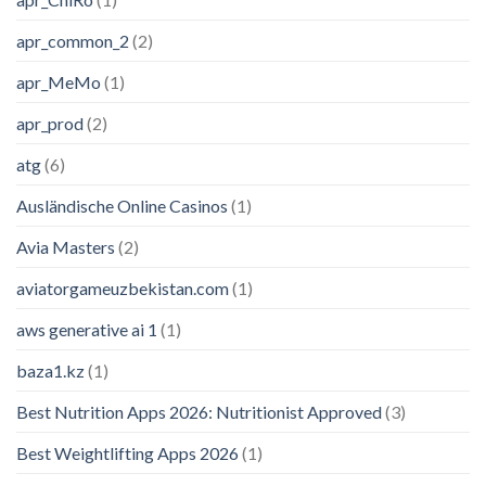
apr_common_2
(2)
apr_MeMo
(1)
apr_prod
(2)
atg
(6)
Ausländische Online Casinos
(1)
Avia Masters
(2)
aviatorgameuzbekistan.com
(1)
aws generative ai 1
(1)
baza1.kz
(1)
Best Nutrition Apps 2026: Nutritionist Approved
(3)
Best Weightlifting Apps 2026
(1)