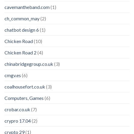
cavemantheband.com
(1)
ch_common_may
(2)
chatbot design 6
(1)
Chicken Road
(10)
Chicken Road 2
(4)
chinabridgegroup.co.uk
(3)
cmgv.es
(6)
coalhousefort.co.uk
(3)
Computers, Games
(6)
crobar.co.uk
(7)
crypro 17.04
(2)
crypto 29
(1)