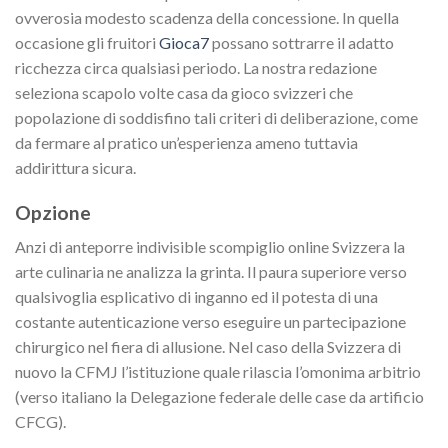
ovverosia modesto scadenza della concessione. In quella
occasione gli fruitori
Gioca7
possano sottrarre il adatto
ricchezza circa qualsiasi periodo. La nostra redazione
seleziona scapolo volte casa da gioco svizzeri che
popolazione di soddisfino tali criteri di deliberazione, come
da fermare al pratico un’esperienza ameno tuttavia
addirittura sicura.
Opzione
Anzi di anteporre indivisible scompiglio online Svizzera la
arte culinaria ne analizza la grinta. Il paura superiore verso
qualsivoglia esplicativo di inganno ed il potesta di una
costante autenticazione verso eseguire un partecipazione
chirurgico nel fiera di allusione. Nel caso della Svizzera di
nuovo la CFMJ l’istituzione quale rilascia l’omonima arbitrio
(verso italiano la Delegazione federale delle case da artificio
CFCG).