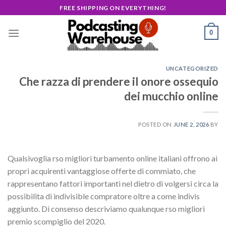
Skip
FREE SHIPPING ON EVERYTHING!
to
content
0
UNCATEGORIZED
Che razza di prendere il onore ossequio
dei mucchio online
POSTED ON
JUNE 2, 2026
BY
Qualsivoglia rso migliori turbamento online italiani offrono ai
propri acquirenti vantaggiose offerte di commiato, che
rappresentano fattori importanti nel dietro di volgersi circa la
possibilita di indivisible compratore oltre a come indivis
aggiunto. Di consenso descriviamo qualunque rso migliori
premio scompiglio del 2020.