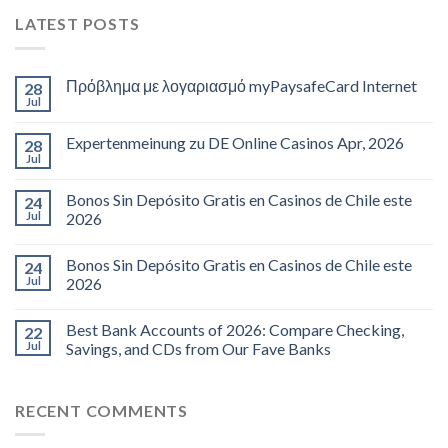
LATEST POSTS
Πρόβλημα με λογαριασμό myPaysafeCard Internet
28
Jul
Expertenmeinung zu DE Online Casinos Apr, 2026
28
Jul
Bonos Sin Depósito Gratis en Casinos de Chile este
24
Jul
2026
Bonos Sin Depósito Gratis en Casinos de Chile este
24
Jul
2026
Best Bank Accounts of 2026: Compare Checking,
22
Jul
Savings, and CDs from Our Fave Banks
RECENT COMMENTS