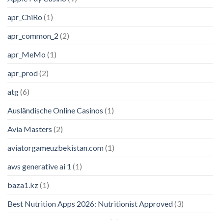
apr_ChiRo
(1)
apr_common_2
(2)
apr_MeMo
(1)
apr_prod
(2)
atg
(6)
Ausländische Online Casinos
(1)
Avia Masters
(2)
aviatorgameuzbekistan.com
(1)
aws generative ai 1
(1)
baza1.kz
(1)
Best Nutrition Apps 2026: Nutritionist Approved
(3)