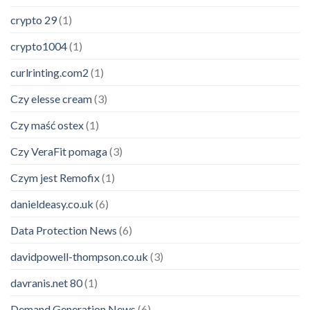
crypto 29
(1)
crypto1004
(1)
curlrinting.com2
(1)
Czy elesse cream
(3)
Czy maść ostex
(1)
Czy VeraFit pomaga
(3)
Czym jest Remofix
(1)
danieldeasy.co.uk
(6)
Data Protection News
(6)
davidpowell-thompson.co.uk
(3)
davranis.net 80
(1)
Demand Generation News
(6)