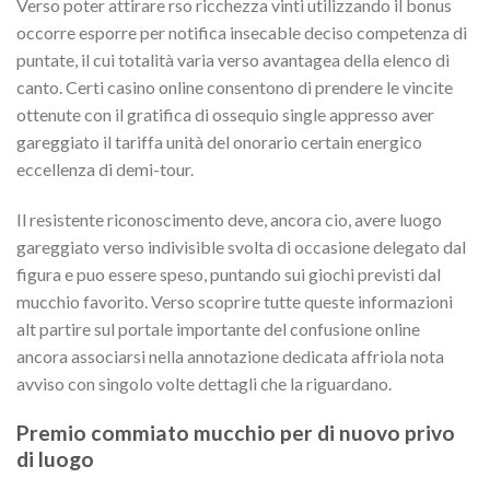
Verso poter attirare rso ricchezza vinti utilizzando il bonus
occorre esporre per notifica insecable deciso competenza di
puntate, il cui totalità varia verso avantagea della elenco di
canto. Certi casino online consentono di prendere le vincite
ottenute con il gratifica di ossequio single appresso aver
gareggiato il tariffa unità del onorario certain energico
eccellenza di demi-tour.
Il resistente riconoscimento deve, ancora cio, avere luogo
gareggiato verso indivisible svolta di occasione delegato dal
figura e puo essere speso, puntando sui giochi previsti dal
mucchio favorito. Verso scoprire tutte queste informazioni
alt partire sul portale importante del confusione online
ancora associarsi nella annotazione dedicata affriola nota
avviso con singolo volte dettagli che la riguardano.
Premio commiato mucchio per di nuovo privo
di luogo