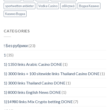
sportwetten anbieter
Vodka Casino
αθλητικά
Водка Казино
Казино Водка
CATEGORIES
! Без рубрики
(23)
1
(35)
1) 1350 links Arabic Casino DONE
(1)
1) 3000 links + 100 sitewide links Thailand Casino DONE
(1)
1) 3000 links Thailand Casino DONE
(1)
1) 8000 links English News DONE
(1)
1)14980 links Mix Crypto betting DONE
(7)