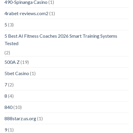
490-Spinanga Casino
(1)
4rabet-reviews.com2
(1)
5
(3)
5 Best AI Fitness Coaches 2026 Smart Training Systems
Tested
(2)
500A Z
(19)
5bet Casino
(1)
7
(2)
8
(4)
840
(10)
888starz.us.org
(1)
9
(1)