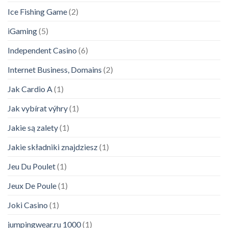
Ice Fishing Game
(2)
iGaming
(5)
Independent Casino
(6)
Internet Business, Domains
(2)
Jak Cardio A
(1)
Jak vybírat výhry
(1)
Jakie są zalety
(1)
Jakie składniki znajdziesz
(1)
Jeu Du Poulet
(1)
Jeux De Poule
(1)
Joki Casino
(1)
jumpingwear.ru 1000
(1)