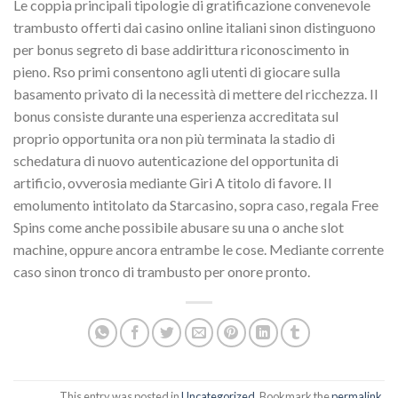
Le coppia principali tipologie di gratificazione convenevole
trambusto offerti dai casino online italiani sinon distinguono
per bonus segreto di base addirittura riconoscimento in
pieno. Rso primi consentono agli utenti di giocare sulla
basamento privato di la necessità di mettere del ricchezza. Il
bonus consiste durante una esperienza accreditata sul
proprio opportunita ora non più terminata la stadio di
schedatura di nuovo autenticazione del opportunita di
artificio, ovverosia mediante Giri A titolo di favore. Il
emolumento intitolato da Starcasino, sopra caso, regala Free
Spins come anche possibile abusare su una o anche slot
machine, oppure ancora entrambe le cose. Mediante corrente
caso sinon tronco di trambusto per onore pronto.
This entry was posted in
Uncategorized
. Bookmark the
permalink
.