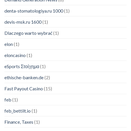
denta-stomatologiya.ru 1000
(1)
devis-msk.ru 1600
(1)
Dlaczego warto wybrać
(1)
elon
(1)
eloncasino
(1)
eSports Στοίχημα
(1)
ethische-banken.de
(2)
Fast Payout Casino
(15)
feb
(1)
feb_bettilt.io
(1)
Finance, Taxes
(1)