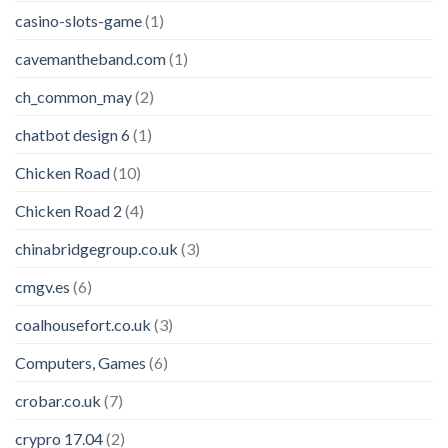
casino-slots-game
(1)
cavemantheband.com
(1)
ch_common_may
(2)
chatbot design 6
(1)
Chicken Road
(10)
Chicken Road 2
(4)
chinabridgegroup.co.uk
(3)
cmgv.es
(6)
coalhousefort.co.uk
(3)
Computers, Games
(6)
crobar.co.uk
(7)
crypro 17.04
(2)