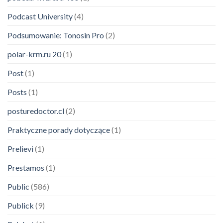
Podcast University
(4)
Podsumowanie: Tonosin Pro
(2)
polar-krm.ru 20
(1)
Post
(1)
Posts
(1)
posturedoctor.cl
(2)
Praktyczne porady dotyczące
(1)
Prelievi
(1)
Prestamos
(1)
Public
(586)
Publick
(9)