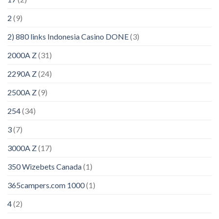
2
(9)
2) 880 links Indonesia Casino DONE
(3)
2000A Z
(31)
2290A Z
(24)
2500A Z
(9)
254
(34)
3
(7)
3000A Z
(17)
350 Wizebets Canada
(1)
365campers.com 1000
(1)
4
(2)