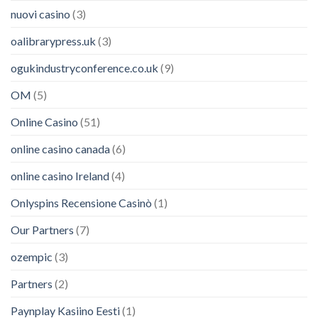
nuovi casino
(3)
oalibrarypress.uk
(3)
ogukindustryconference.co.uk
(9)
OM
(5)
Online Casino
(51)
online casino canada
(6)
online casino Ireland
(4)
Onlyspins Recensione Casinò
(1)
Our Partners
(7)
ozempic
(3)
Partners
(2)
Paynplay Kasiino Eesti
(1)