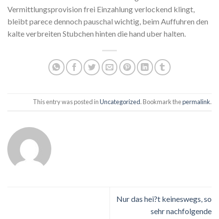
Vermittlungsprovision frei Einzahlung verlockend klingt,
bleibt parece dennoch pauschal wichtig, beim Auffuhren den
kalte verbreiten Stubchen hinten die hand uber halten.
This entry was posted in
Uncategorized
. Bookmark the
permalink
.
Nur das hei?t keineswegs, so
sehr nachfolgende