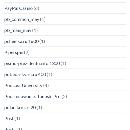
PayPal Casino
(6)
pb_common_may
(1)
pb_main_may
(1)
pcheelka.ru 1600
(1)
Piperspin
(2)
pismo-prezidentu.info 1300
(1)
pobeda-kvart.ru 400
(1)
Podcast University
(4)
Podsumowanie: Tonosin Pro
(2)
polar-krm.ru 20
(1)
Post
(1)
Posts
(1)