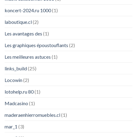
koncert-2024.ru 1000
(1)
laboutique.cl
(2)
Les avantages des
(1)
Les graphiques époustouflants
(2)
Les meilleures astuces
(1)
links_build
(25)
Locowin
(2)
lotohelp.ru 80
(1)
Madcasino
(1)
maderaenhierromuebles.cl
(1)
mar_1
(3)