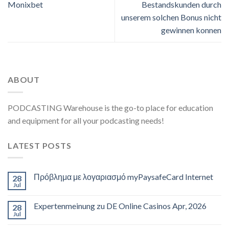
Monixbet
Bestandskunden durch
unserem solchen Bonus nicht
gewinnen konnen
ABOUT
PODCASTING Warehouse is the go-to place for education
and equipment for all your podcasting needs!
LATEST POSTS
Πρόβλημα με λογαριασμό myPaysafeCard Internet
28
Jul
Expertenmeinung zu DE Online Casinos Apr, 2026
28
Jul