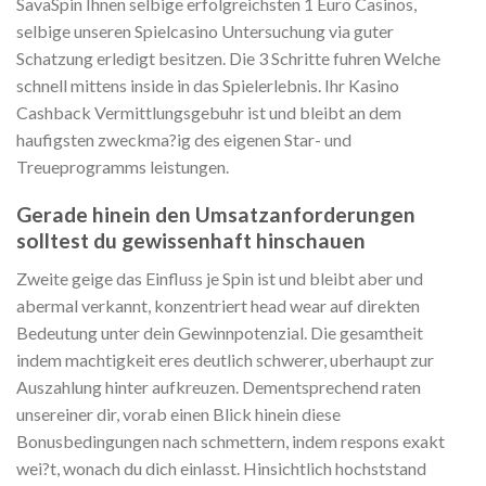
SavaSpin Ihnen selbige erfolgreichsten 1 Euro Casinos,
selbige unseren Spielcasino Untersuchung via guter
Schatzung erledigt besitzen. Die 3 Schritte fuhren Welche
schnell mittens inside in das Spielerlebnis. Ihr Kasino
Cashback Vermittlungsgebuhr ist und bleibt an dem
haufigsten zweckma?ig des eigenen Star- und
Treueprogramms leistungen.
Gerade hinein den Umsatzanforderungen
solltest du gewissenhaft hinschauen
Zweite geige das Einfluss je Spin ist und bleibt aber und
abermal verkannt, konzentriert head wear auf direkten
Bedeutung unter dein Gewinnpotenzial. Die gesamtheit
indem machtigkeit eres deutlich schwerer, uberhaupt zur
Auszahlung hinter aufkreuzen. Dementsprechend raten
unsereiner dir, vorab einen Blick hinein diese
Bonusbedingungen nach schmettern, indem respons exakt
wei?t, wonach du dich einlasst. Hinsichtlich hochststand