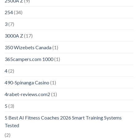
2500A Z
(9)
254
(34)
3
(7)
3000A Z
(17)
350 Wizebets Canada
(1)
365campers.com 1000
(1)
4
(2)
490-Spinanga Casino
(1)
4rabet-reviews.com2
(1)
5
(3)
5 Best AI Fitness Coaches 2026 Smart Training Systems
Tested
(2)