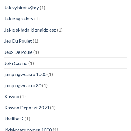
Jak vybírat výhry
(1)
Jakie są zalety
(1)
Jakie składniki znajdziesz
(1)
Jeu Du Poulet
(1)
Jeux De Poule
(1)
Joki Casino
(1)
jumpingwear.ru 1000
(1)
jumpingwear.ru 80
(1)
Kasyno
(1)
Kasyno Depozyt 20 Zł
(1)
khelibet2
(1)
kidskreate.comen 1000
(1)