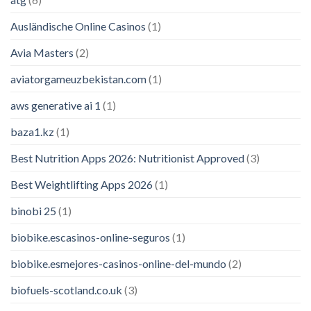
Ausländische Online Casinos
(1)
Avia Masters
(2)
aviatorgameuzbekistan.com
(1)
aws generative ai 1
(1)
baza1.kz
(1)
Best Nutrition Apps 2026: Nutritionist Approved
(3)
Best Weightlifting Apps 2026
(1)
binobi 25
(1)
biobike.escasinos-online-seguros
(1)
biobike.esmejores-casinos-online-del-mundo
(2)
biofuels-scotland.co.uk
(3)