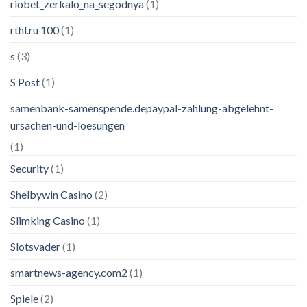
riobet_zerkalo_na_segodnya
(1)
rthl.ru 100
(1)
s
(3)
S Post
(1)
samenbank-samenspende.depaypal-zahlung-abgelehnt-
ursachen-und-loesungen
(1)
Security
(1)
Shelbywin Casino
(2)
Slimking Casino
(1)
Someone in Jackson, MS purchased
Slotsvader
(1)
a
smartnews-agency.com2
(1)
Modern Podcasting – eBook
About 1 hour ago
Spiele
(2)