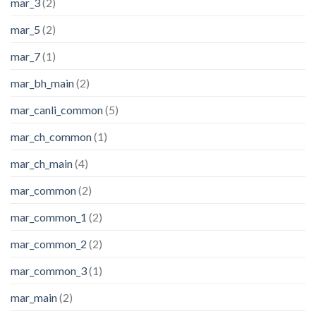
mar_3
(2)
mar_5
(2)
mar_7
(1)
mar_bh_main
(2)
mar_canli_common
(5)
mar_ch_common
(1)
mar_ch_main
(4)
mar_common
(2)
mar_common_1
(2)
mar_common_2
(2)
mar_common_3
(1)
mar_main
(2)