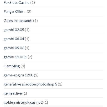
FoxSlots Casino
(1)
Fungo Killer –
(2)
Gains Instantanés
(1)
gambl 02.05
(1)
gambl 06.04
(1)
gambl 09.03
(1)
gambl 11.03.1
(2)
Gambling
(3)
game-rpg.ru 1200
(2)
generative ai adobe photoshop 3
(1)
genieai.live
(1)
goldenmisteruk.casino2
(1)