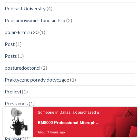
Podcast University
(4)
Podsumowanie: Tonosin Pro
(2)
polar-krm.ru 20
(1)
Post
(1)
Posts
(1)
posturedoctor.cl
(2)
Praktyczne porady dotyczące
(1)
Prelievi
(1)
Prestamos
(1)
Someone in Dallas, TX purchased a
Public
(586)
BM8000 Professional Microphone Recording Equipment Noise Reduction Recording Condenser Microphone W/ Pop Filter
Publick
(9)
About 7 hours ago
Rainbet
(1)