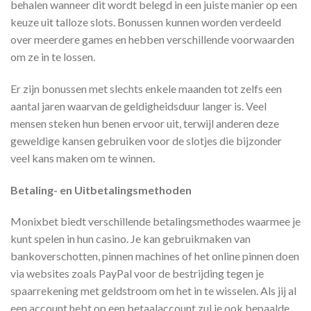
behalen wanneer dit wordt belegd in een juiste manier op een
keuze uit talloze slots. Bonussen kunnen worden verdeeld
over meerdere games en hebben verschillende voorwaarden
om ze in te lossen.
Er zijn bonussen met slechts enkele maanden tot zelfs een
aantal jaren waarvan de geldigheidsduur langer is. Veel
mensen steken hun benen ervoor uit, terwijl anderen deze
geweldige kansen gebruiken voor de slotjes die bijzonder
veel kans maken om te winnen.
Betaling- en Uitbetalingsmethoden
Monixbet biedt verschillende betalingsmethodes waarmee je
kunt spelen in hun casino. Je kan gebruikmaken van
bankoverschotten, pinnen machines of het online pinnen doen
via websites zoals PayPal voor de bestrijding tegen je
spaarrekening met geldstroom om het in te wisselen. Als jij al
een account hebt op een betaalaccount zul je ook bepaalde