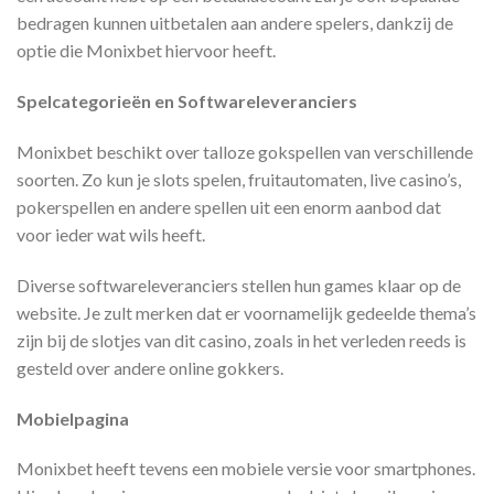
bedragen kunnen uitbetalen aan andere spelers, dankzij de
optie die Monixbet hiervoor heeft.
Spelcategorieën en Softwareleveranciers
Monixbet beschikt over talloze gokspellen van verschillende
soorten. Zo kun je slots spelen, fruitautomaten, live casino’s,
pokerspellen en andere spellen uit een enorm aanbod dat
voor ieder wat wils heeft.
Diverse softwareleveranciers stellen hun games klaar op de
website. Je zult merken dat er voornamelijk gedeelde thema’s
zijn bij de slotjes van dit casino, zoals in het verleden reeds is
gesteld over andere online gokkers.
Mobielpagina
Monixbet heeft tevens een mobiele versie voor smartphones.