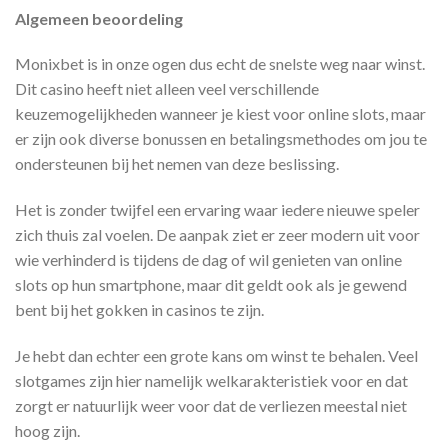
Algemeen beoordeling
Monixbet is in onze ogen dus echt de snelste weg naar winst.
Dit casino heeft niet alleen veel verschillende
keuzemogelijkheden wanneer je kiest voor online slots, maar
er zijn ook diverse bonussen en betalingsmethodes om jou te
ondersteunen bij het nemen van deze beslissing.
Het is zonder twijfel een ervaring waar iedere nieuwe speler
zich thuis zal voelen. De aanpak ziet er zeer modern uit voor
wie verhinderd is tijdens de dag of wil genieten van online
slots op hun smartphone, maar dit geldt ook als je gewend
bent bij het gokken in casinos te zijn.
Je hebt dan echter een grote kans om winst te behalen. Veel
slotgames zijn hier namelijk welkarakteristiek voor en dat
zorgt er natuurlijk weer voor dat de verliezen meestal niet
hoog zijn.