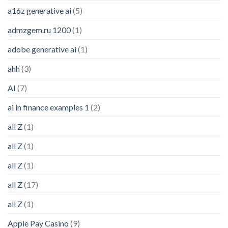
a16z generative ai
(5)
admzgem.ru 1200
(1)
adobe generative ai
(1)
ahh
(3)
AI
(7)
ai in finance examples 1
(2)
all Z
(1)
all Z
(1)
all Z
(1)
all Z
(17)
all Z
(1)
Apple Pay Casino
(9)