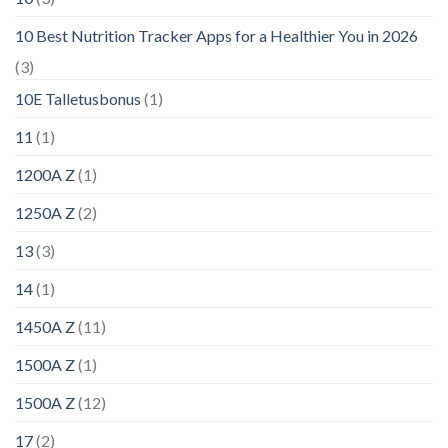
10 Best Nutrition Tracker Apps for a Healthier You in 2026
(3)
10E Talletusbonus
(1)
11
(1)
1200A Z
(1)
1250A Z
(2)
13
(3)
14
(1)
1450A Z
(11)
1500A Z
(1)
1500A Z
(12)
17
(2)