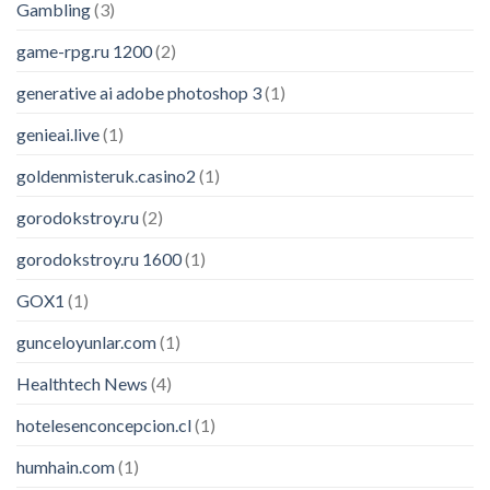
Gambling
(3)
game-rpg.ru 1200
(2)
generative ai adobe photoshop 3
(1)
genieai.live
(1)
goldenmisteruk.casino2
(1)
gorodokstroy.ru
(2)
gorodokstroy.ru 1600
(1)
GOX1
(1)
gunceloyunlar.com
(1)
Healthtech News
(4)
hotelesenconcepcion.cl
(1)
humhain.com
(1)