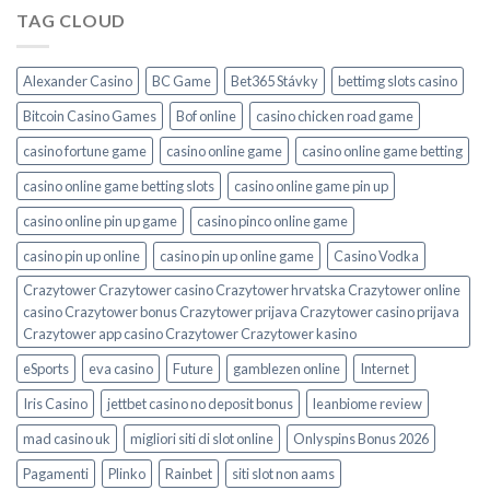
TAG CLOUD
Alexander Casino
BC Game
Bet365 Stávky
bettimg slots casino
Bitcoin Casino Games
Bof online
casino chicken road game
casino fortune game
casino online game
casino online game betting
casino online game betting slots
casino online game pin up
casino online pin up game
casino pinco online game
casino pin up online
casino pin up online game
Casino Vodka
Crazytower Crazytower casino Crazytower hrvatska Crazytower online
casino Crazytower bonus Crazytower prijava Crazytower casino prijava
Crazytower app casino Crazytower Crazytower kasino
eSports
eva casino
Future
gamblezen online
Internet
Iris Casino
jettbet casino no deposit bonus
leanbiome review
mad casino uk
migliori siti di slot online
Onlyspins Bonus 2026
Pagamenti
Plinko
Rainbet
siti slot non aams