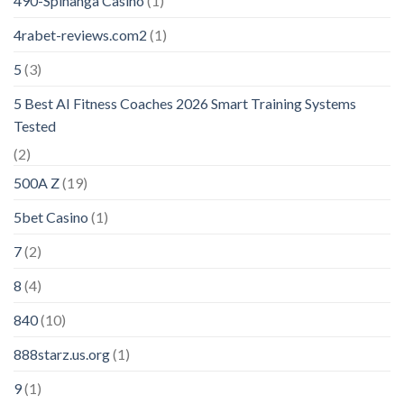
490-Spinanga Casino
(1)
4rabet-reviews.com2
(1)
5
(3)
5 Best AI Fitness Coaches 2026 Smart Training Systems
Tested
(2)
500A Z
(19)
5bet Casino
(1)
7
(2)
8
(4)
840
(10)
888starz.us.org
(1)
9
(1)