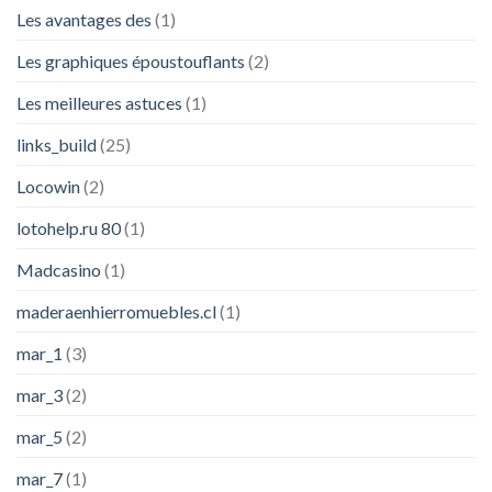
Les avantages des
(1)
Les graphiques époustouflants
(2)
Les meilleures astuces
(1)
links_build
(25)
Locowin
(2)
lotohelp.ru 80
(1)
Madcasino
(1)
maderaenhierromuebles.cl
(1)
mar_1
(3)
mar_3
(2)
mar_5
(2)
mar_7
(1)