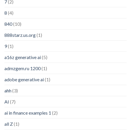
7
(2)
8
(4)
840
(10)
888starz.us.org
(1)
9
(1)
a16z generative ai
(5)
admzgem.ru 1200
(1)
adobe generative ai
(1)
ahh
(3)
AI
(7)
ai in finance examples 1
(2)
all Z
(1)