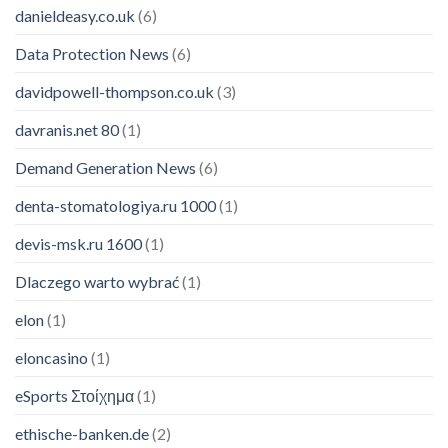
danieldeasy.co.uk
(6)
Data Protection News
(6)
davidpowell-thompson.co.uk
(3)
davranis.net 80
(1)
Demand Generation News
(6)
denta-stomatologiya.ru 1000
(1)
devis-msk.ru 1600
(1)
Dlaczego warto wybrać
(1)
elon
(1)
eloncasino
(1)
eSports Στοίχημα
(1)
ethische-banken.de
(2)