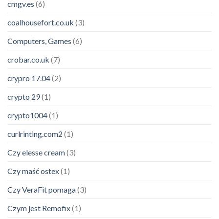
cmgv.es
(6)
coalhousefort.co.uk
(3)
Computers, Games
(6)
crobar.co.uk
(7)
crypro 17.04
(2)
crypto 29
(1)
crypto1004
(1)
curlrinting.com2
(1)
Czy elesse cream
(3)
Czy maść ostex
(1)
Czy VeraFit pomaga
(3)
Czym jest Remofix
(1)