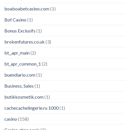
boaboabetcasino.com
(1)
Bof Casino
(1)
Bonus Exclusifs
(1)
brokenfutures.co.uk
(3)
bt_,apr_main
(2)
bt_apr_common_1
(2)
buendiario.com
(1)
Business, Sales
(1)
butikkosmetik.com
(1)
cachecachelingerie.ru 1000
(1)
casino
(158)
Casino ohne oasis
(2)