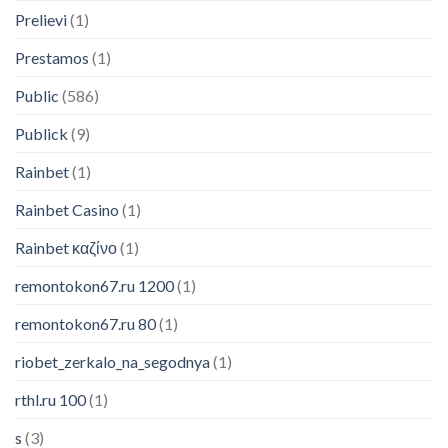
Prelievi
(1)
Prestamos
(1)
Public
(586)
Publick
(9)
Rainbet
(1)
Rainbet Casino
(1)
Rainbet καζίνο
(1)
remontokon67.ru 1200
(1)
remontokon67.ru 80
(1)
Someone in Phoenix, AZ purchased
riobet_zerkalo_na_segodnya
(1)
a
rthl.ru 100
(1)
Neewer Professional NW-800 Condenser Microphone 2.5M Wired NW-800 karaoke NW800 Recording Microphone for Computer Karaoke KTV
About 4 hours ago
s
(3)