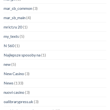
mar_sb_common
(3)
mar_sb_main
(4)
mrict.ru 20
(1)
my_texts
(5)
N 560
(1)
Najlepsze sposoby na
(1)
new
(5)
New Casino
(3)
News
(133)
nuovi casino
(3)
oalibrarypress.uk
(3)