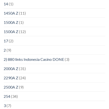
14
(1)
1450A Z
(11)
1500A Z
(1)
1500A Z
(12)
17
(2)
2
(9)
2) 880 links Indonesia Casino DONE
(3)
2000A Z
(31)
2290A Z
(24)
2500A Z
(9)
254
(34)
3
(7)