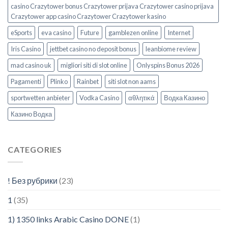
casino Crazytower bonus Crazytower prijava Crazytower casino prijava
Crazytower app casino Crazytower Crazytower kasino
eSports
eva casino
Future
gamblezen online
Internet
Iris Casino
jettbet casino no deposit bonus
leanbiome review
mad casino uk
migliori siti di slot online
Onlyspins Bonus 2026
Pagamenti
Plinko
Rainbet
siti slot non aams
sportwetten anbieter
Vodka Casino
αθλητικά
Водка Казино
Казино Водка
CATEGORIES
! Без рубрики
(23)
1
(35)
1) 1350 links Arabic Casino DONE
(1)