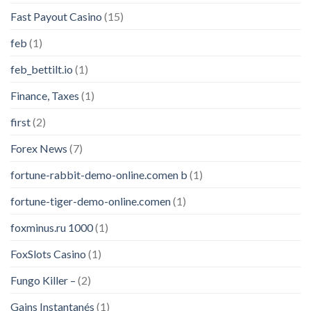
Fast Payout Casino
(15)
feb
(1)
feb_bettilt.io
(1)
Finance, Taxes
(1)
first
(2)
Forex News
(7)
fortune-rabbit-demo-online.comen b
(1)
fortune-tiger-demo-online.comen
(1)
foxminus.ru 1000
(1)
FoxSlots Casino
(1)
Fungo Killer –
(2)
Gains Instantanés
(1)