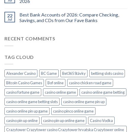
Jul
2026
Best Bank Accounts of 2026: Compare Checking,
22
Jul
Savings, and CDs from Our Fave Banks
RECENT COMMENTS
TAG CLOUD
Alexander Casino
BC Game
Bet365 Stávky
bettimg slots casino
Bitcoin Casino Games
Bof online
casino chicken road game
casino fortune game
casino online game
casino online game betting
casino online game betting slots
casino online game pin up
casino online pin up game
casino pinco online game
casino pin up online
casino pin up online game
Casino Vodka
Crazytower Crazytower casino Crazytower hrvatska Crazytower online