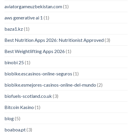
aviatorgameuzbekistan.com
(1)
aws generative ai 1
(1)
baza1.kz
(1)
Best Nutrition Apps 2026: Nutritionist Approved
(3)
Best Weightlifting Apps 2026
(1)
binobi 25
(1)
biobike.escasinos-online-seguros
(1)
biobike.esmejores-casinos-online-del-mundo
(2)
biofuels-scotland.co.uk
(3)
Bitcoin Kasino
(1)
blog
(5)
boaboa.pt
(3)