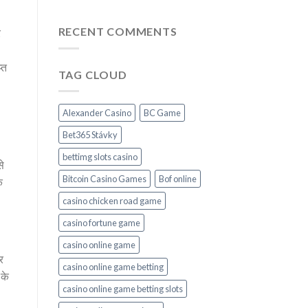
RECENT COMMENTS
र
्त
TAG CLOUD
Alexander Casino
BC Game
Bet365 Stávky
bettimg slots casino
से
Bitcoin Casino Games
Bof online
े
casino chicken road game
casino fortune game
casino online game
र
casino online game betting
 के
casino online game betting slots