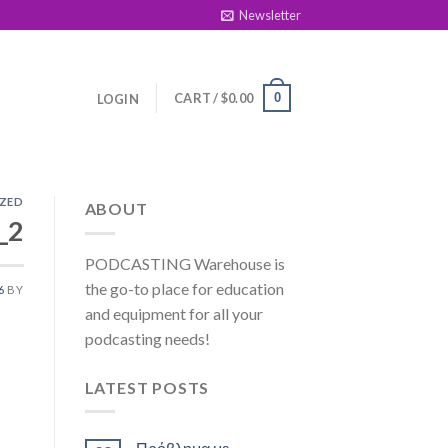
Newsletter
CART /
$
0.00
0
LOGIN
ZED
ABOUT
ा_2
PODCASTING Warehouse is
the go-to place for education
6
BY
and equipment for all your
podcasting needs!
LATEST POSTS