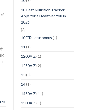
10
(3)
10 Best Nutrition Tracker
 रही
Apps for a Healthier You in
2026
(3)
10E Talletusbonus
(1)
11
(1)
ों
CSK
1200A Z
(1)
ें
1250A Z
(2)
13
(3)
14
(1)
1450A Z
(11)
link
.
1500A Z
(1)