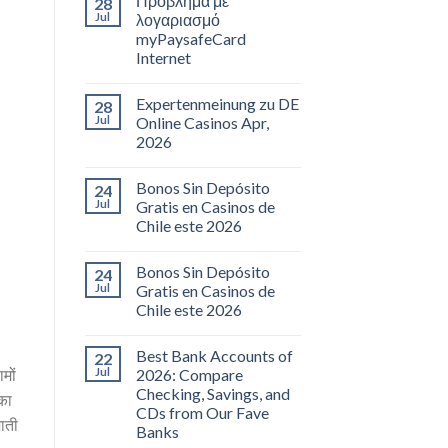
Πρόβλημα με
28
Jul
λογαριασμό
myPaysafeCard
Internet
Expertenmeinung zu DE
28
Jul
Online Casinos Apr,
2026
Bonos Sin Depósito
24
Jul
Gratis en Casinos de
Chile este 2026
Bonos Sin Depósito
24
Jul
Gratis en Casinos de
Chile este 2026
Best Bank Accounts of
22
Jul
2026: Compare
मों
Checking, Savings, and
का
CDs from Our Fave
जाती
Banks