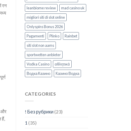
ें रन
leanbiome review
mad casino uk
मध्य
migliori siti di slot online
Onlyspins Bonus 2026
Pagamenti
Plinko
Rainbet
siti slot non aams
sportwetten anbieter
Vodka Casino
αθλητικά
Водка Казино
Казино Водка
ूर्ण
CATEGORIES
न और
! Без рубрики
(23)
हैं,
1
(35)