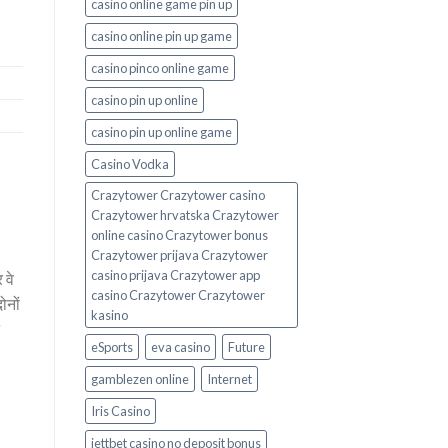
casino online game pin up
casino online pin up game
casino pinco online game
casino pin up online
casino pin up online game
Casino Vodka
Crazytower Crazytower casino
Crazytower hrvatska Crazytower
online casino Crazytower bonus
Crazytower prijava Crazytower
casino prijava Crazytower app
 वे
casino Crazytower Crazytower
ोनों
kasino
eSports
eva casino
Future
gamblezen online
Internet
Iris Casino
jettbet casino no deposit bonus