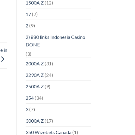
1500A Z
(12)
17
(2)
2
(9)
2) 880 links Indonesia Casino
DONE
e in
(3)
2000A Z
(31)
2290A Z
(24)
2500A Z
(9)
254
(34)
3
(7)
3000A Z
(17)
350 Wizebets Canada
(1)