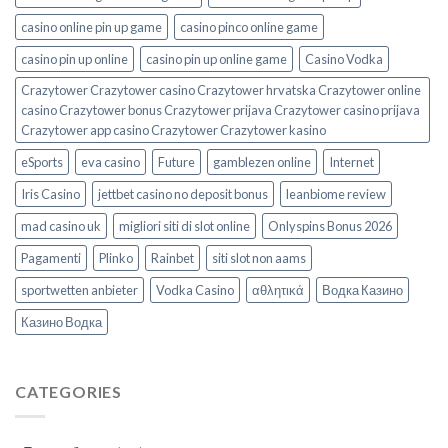
casino online pin up game
casino pinco online game
casino pin up online
casino pin up online game
Casino Vodka
Crazytower Crazytower casino Crazytower hrvatska Crazytower online
casino Crazytower bonus Crazytower prijava Crazytower casino prijava
Crazytower app casino Crazytower Crazytower kasino
eSports
eva casino
Future
gamblezen online
Internet
Iris Casino
jettbet casino no deposit bonus
leanbiome review
mad casino uk
migliori siti di slot online
Onlyspins Bonus 2026
Pagamenti
Plinko
Rainbet
siti slot non aams
sportwetten anbieter
Vodka Casino
αθλητικά
Водка Казино
Казино Водка
CATEGORIES