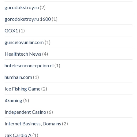
gorodokstroy.ru
(2)
gorodokstroy.ru 1600
(1)
GOX1
(1)
gunceloyunlar.com
(1)
Healthtech News
(4)
hotelesenconcepcion.cl
(1)
humhain.com
(1)
Ice Fishing Game
(2)
iGaming
(5)
Independent Casino
(6)
Internet Business, Domains
(2)
Jak Cardio A
(1)