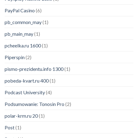
PayPal Casino
(6)
pb_common_may
(1)
pb_main_may
(1)
pcheelka.ru 1600
(1)
Piperspin
(2)
pismo-prezidentu.info 1300
(1)
pobeda-kvart.ru 400
(1)
Podcast University
(4)
Podsumowanie: Tonosin Pro
(2)
polar-krm.ru 20
(1)
Post
(1)