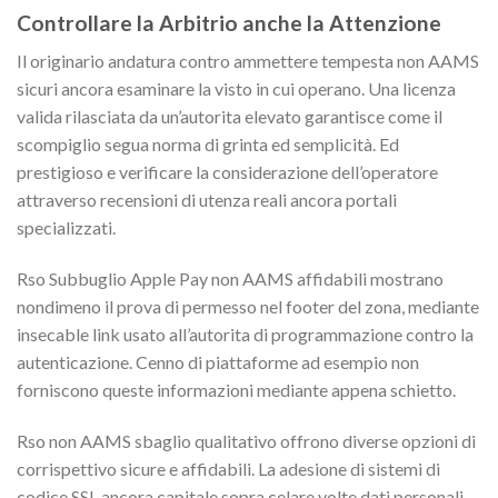
Controllare la Arbitrio anche la Attenzione
Il originario andatura contro ammettere tempesta non AAMS
sicuri ancora esaminare la visto in cui operano. Una licenza
valida rilasciata da un’autorita elevato garantisce come il
scompiglio segua norma di grinta ed semplicità. Ed
prestigioso e verificare la considerazione dell’operatore
attraverso recensioni di utenza reali ancora portali
specializzati.
Rso Subbuglio Apple Pay non AAMS affidabili mostrano
nondimeno il prova di permesso nel footer del zona, mediante
insecable link usato all’autorita di programmazione contro la
autenticazione. Cenno di piattaforme ad esempio non
forniscono queste informazioni mediante appena schietto.
Rso non AAMS sbaglio qualitativo offrono diverse opzioni di
corrispettivo sicure e affidabili. La adesione di sistemi di
codice SSL ancora capitale sopra celare volte dati personali