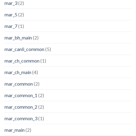
mar_3
(2)
mar_5
(2)
mar_7
(1)
mar_bh_main
(2)
mar_canli_common
(5)
mar_ch_common
(1)
mar_ch_main
(4)
mar_common
(2)
mar_common_1
(2)
mar_common_2
(2)
mar_common_3
(1)
mar_main
(2)