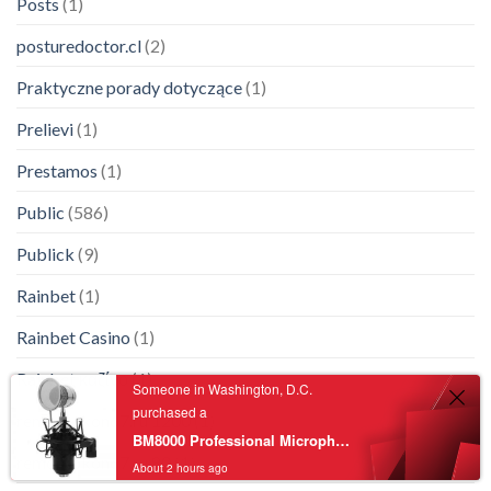
Posts
(1)
posturedoctor.cl
(2)
Praktyczne porady dotyczące
(1)
Prelievi
(1)
Prestamos
(1)
Public
(586)
Publick
(9)
Rainbet
(1)
Rainbet Casino
(1)
Rainbet καζίνο
(1)
Someone in Washington, D.C.
purchased a
remontokon67.ru 1200
(1)
BM8000 Professional Microphone Recording Equipment Noise Reduction Recording Condenser Microphone W/ Pop Filter
remontokon67.ru 80
(1)
About 2 hours ago