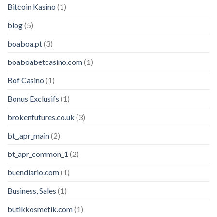
Bitcoin Kasino
(1)
blog
(5)
boaboa.pt
(3)
boaboabetcasino.com
(1)
Bof Casino
(1)
Bonus Exclusifs
(1)
brokenfutures.co.uk
(3)
bt_,apr_main
(2)
bt_apr_common_1
(2)
buendiario.com
(1)
Business, Sales
(1)
butikkosmetik.com
(1)