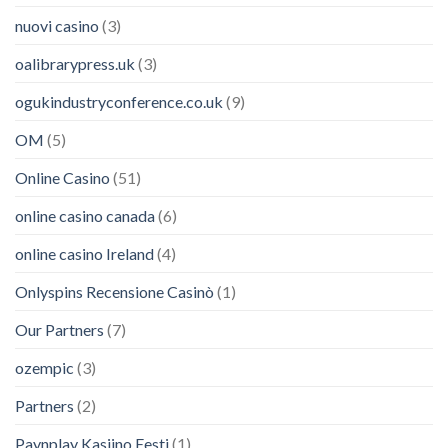
nuovi casino
(3)
oalibrarypress.uk
(3)
ogukindustryconference.co.uk
(9)
OM
(5)
Online Casino
(51)
online casino canada
(6)
online casino Ireland
(4)
Onlyspins Recensione Casinò
(1)
Our Partners
(7)
ozempic
(3)
Partners
(2)
Paynplay Kasiino Eesti
(1)