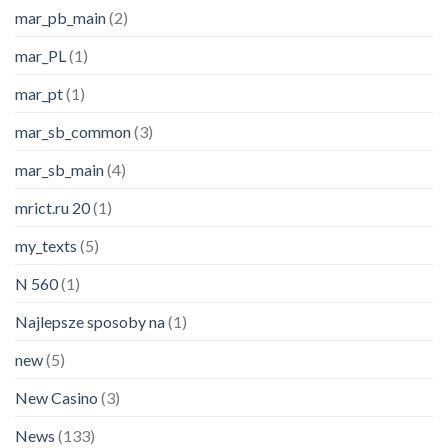
mar_pb_main
(2)
mar_PL
(1)
mar_pt
(1)
mar_sb_common
(3)
mar_sb_main
(4)
mrict.ru 20
(1)
my_texts
(5)
N 560
(1)
Najlepsze sposoby na
(1)
new
(5)
New Casino
(3)
News
(133)