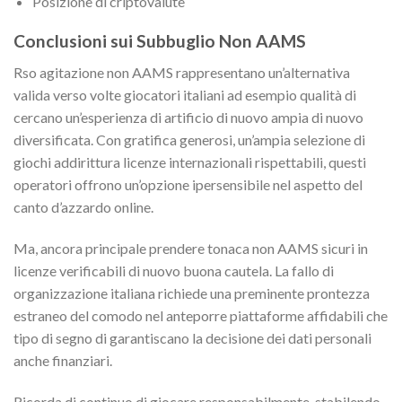
Posizione di criptovalute
Conclusioni sui Subbuglio Non AAMS
Rso agitazione non AAMS rappresentano un’alternativa
valida verso volte giocatori italiani ad esempio qualità di
cercano un’esperienza di artificio di nuovo ampia di nuovo
diversificata. Con gratifica generosi, un’ampia selezione di
giochi addirittura licenze internazionali rispettabili, questi
operatori offrono un’opzione ipersensibile nel aspetto del
canto d’azzardo online.
Ma, ancora principale prendere tonaca non AAMS sicuri in
licenze verificabili di nuovo buona cautela. La fallo di
organizzazione italiana richiede una preminente prontezza
estraneo del comodo nel anteporre piattaforme affidabili che
tipo di segno di garantiscano la decisione dei dati personali
anche finanziari.
Ricorda di continuo di giocare responsabilmente, stabilendo