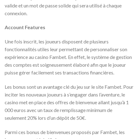
valide et un mot de passe solide qui sera utilisé à chaque
connexion.
Account Features
Une fois inscrit, les joueurs disposent de plusieurs
fonctionnalités utiles leur permettant de personnaliser son
expérience au casino Fambet. En effet, le système de gestion
des comptes est soigneusement élaboré afin que le joueur
puisse gérer facilement ses transactions financières.
Les bonus sont un avantage clé du jeu sur le site Fambet. Pour
inciter les nouveaux joueurs à s’engager dans l’aventure, le
casino met en place des offres de bienvenue allant jusqu’à 1
000 euros avec un taux de remplissage minimum de
seulement 20% lors d’un dépôt de 50€.
Parmi ces bonus de bienvenues proposés par Fambet, les