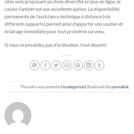
sites web proposant un choix diversifié en jeux en ligne, le
casino Fambet est une excellente option. La disponibilité
permanente de l'assistance technique à distance (via
différents supports) permet ainsi d’apporter son soutien et
éclairage immédiate pour tout problème survenu.
Si vous ne possédez pas d'ordinateur, il est désorm
This entry was posted in
Uncategorized
. Bookmark the
permalink
.