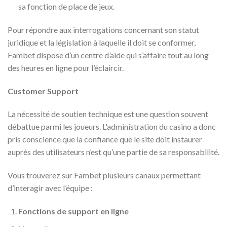
sa fonction de place de jeux.
Pour répondre aux interrogations concernant son statut
juridique et la législation à laquelle il doit se conformer,
Fambet dispose d’un centre d’aide qui s’affaire tout au long
des heures en ligne pour l’éclaircir.
Customer Support
La nécessité de soutien technique est une question souvent
débattue parmi les joueurs. L'administration du casino a donc
pris conscience que la confiance que le site doit instaurer
auprès des utilisateurs n’est qu’une partie de sa responsabilité.
Vous trouverez sur Fambet plusieurs canaux permettant
d’interagir avec l’équipe :
Fonctions de support en ligne