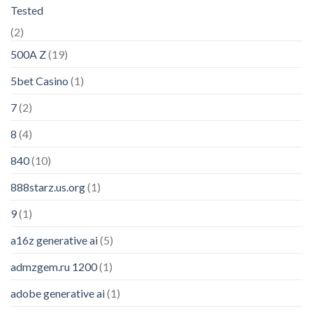
Tested
(2)
500A Z
(19)
5bet Casino
(1)
7
(2)
8
(4)
840
(10)
888starz.us.org
(1)
9
(1)
a16z generative ai
(5)
admzgem.ru 1200
(1)
adobe generative ai
(1)