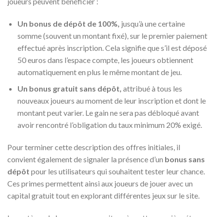
joueurs peuvent bénéficier :
Un bonus de dépôt de 100%,
jusqu’à une certaine
somme (souvent un montant fixé), sur le premier paiement
effectué après inscription. Cela signifie que s’il est déposé
50 euros dans l’espace compte, les joueurs obtiennent
automatiquement en plus le même montant de jeu.
Un bonus gratuit sans dépôt,
attribué à tous les
nouveaux joueurs au moment de leur inscription et dont le
montant peut varier. Le gain ne sera pas débloqué avant
avoir rencontré l’obligation du taux minimum 20% exigé.
Pour terminer cette description des offres initiales, il
convient également de signaler la présence d’un
bonus sans
dépôt
pour les utilisateurs qui souhaitent tester leur chance.
Ces primes permettent ainsi aux joueurs de jouer avec un
capital gratuit tout en explorant différentes jeux sur le site.