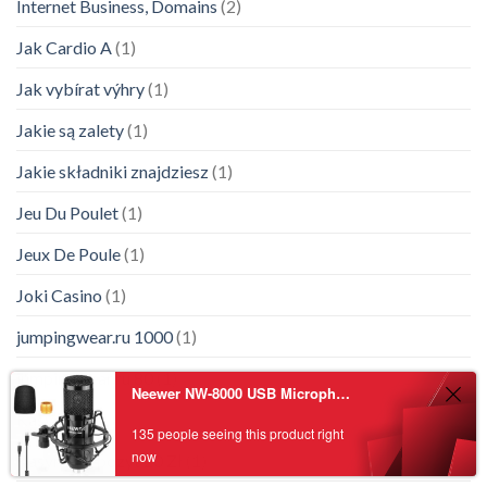
Internet Business, Domains
(2)
Jak Cardio A
(1)
Jak vybírat výhry
(1)
Jakie są zalety
(1)
Jakie składniki znajdziesz
(1)
Jeu Du Poulet
(1)
Jeux De Poule
(1)
Joki Casino
(1)
jumpingwear.ru 1000
(1)
jumpingwear.ru 80
(1)
Neewer NW-8000 USB Microphone Supercardioid Condenser Mic with Shock Mount for Singing, Vlog, Podcast, Live Streaming, Plug&Play
Kasyno
(1)
135 people seeing this product right
now
Kasyno Depozyt 20 Zł
(1)