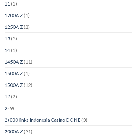
11
(1)
1200A Z
(1)
1250A Z
(2)
13
(3)
14
(1)
1450A Z
(11)
1500A Z
(1)
1500A Z
(12)
17
(2)
2
(9)
2) 880 links Indonesia Casino DONE
(3)
2000A Z
(31)