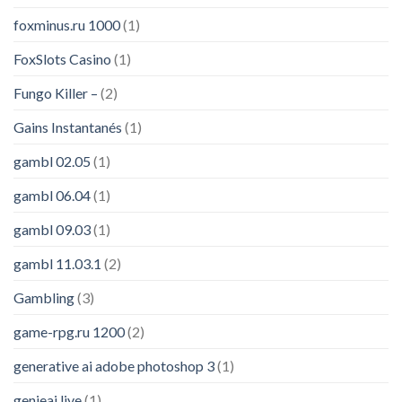
foxminus.ru 1000
(1)
FoxSlots Casino
(1)
Fungo Killer –
(2)
Gains Instantanés
(1)
gambl 02.05
(1)
gambl 06.04
(1)
gambl 09.03
(1)
gambl 11.03.1
(2)
Gambling
(3)
game-rpg.ru 1200
(2)
generative ai adobe photoshop 3
(1)
genieai.live
(1)