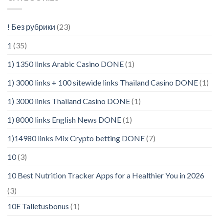
! Без рубрики
(23)
1
(35)
1) 1350 links Arabic Casino DONE
(1)
1) 3000 links + 100 sitewide links Thailand Casino DONE
(1)
1) 3000 links Thailand Casino DONE
(1)
1) 8000 links English News DONE
(1)
1)14980 links Mix Crypto betting DONE
(7)
10
(3)
10 Best Nutrition Tracker Apps for a Healthier You in 2026
(3)
10E Talletusbonus
(1)