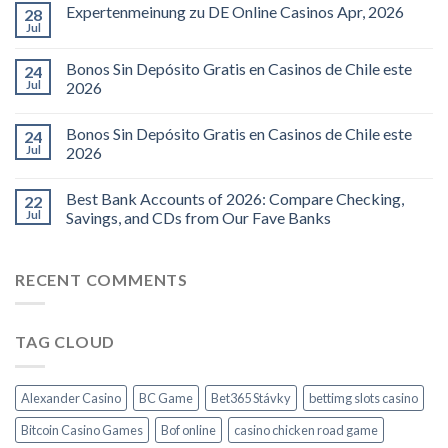
Expertenmeinung zu DE Online Casinos Apr, 2026
28
Jul
Bonos Sin Depósito Gratis en Casinos de Chile este
24
Jul
2026
Bonos Sin Depósito Gratis en Casinos de Chile este
24
Jul
2026
Best Bank Accounts of 2026: Compare Checking,
22
Jul
Savings, and CDs from Our Fave Banks
RECENT COMMENTS
TAG CLOUD
Alexander Casino
BC Game
Bet365 Stávky
bettimg slots casino
Bitcoin Casino Games
Bof online
casino chicken road game