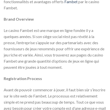
fonctionnalités et avantages offerts
Fambet
par le casino
Fambet.
Brand Overview
Le casino Fambet est une marque en ligne fondée il y a
quelques années. Si son siège social n’est pas révélé à la
presse, l’entreprise s’appuie sur des partenariats avec des
fournisseurs de jeux renommés pour offrir une expérience de
jeu riche et variée. Ainsi, vous trouverez aux pages du casino
Fambet une grande quantité d’options de jeux en ligne qui
peuvent être jouées à tout moment.
Registration Process
Avant de pouvoir commencer à jouer, il faut bien sûr s’inscrire
sur le site web de Fambet. Le processus est relativement
simple et ne prend pas beaucoup de temps. Tout ce que vous
avez besoin pour créer votre compte est d’une adresse e-mail