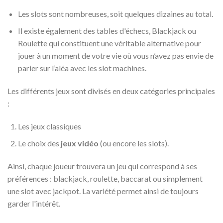
Les slots sont nombreuses, soit quelques dizaines au total.
Il existe également des tables d'échecs, Blackjack ou
Roulette qui constituent une véritable alternative pour
jouer à un moment de votre vie où vous n’avez pas envie de
parier sur l’aléa avec les slot machines.
Les différents jeux sont divisés en deux catégories principales
:
Les jeux classiques
Le choix des
jeux vidéo
(ou encore les slots).
Ainsi, chaque joueur trouvera un jeu qui correspond à ses
préférences : blackjack, roulette, baccarat ou simplement
une slot avec jackpot. La variété permet ainsi de toujours
garder l'intérêt.