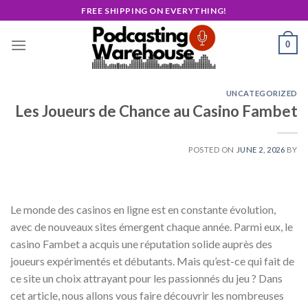
Skip
FREE SHIPPING ON EVERYTHING!
to
content
0
UNCATEGORIZED
Les Joueurs de Chance au Casino Fambet
POSTED ON
JUNE 2, 2026
BY
Le monde des casinos en ligne est en constante évolution,
avec de nouveaux sites émergent chaque année. Parmi eux, le
casino Fambet a acquis une réputation solide auprès des
joueurs expérimentés et débutants. Mais qu’est-ce qui fait de
ce site un choix attrayant pour les passionnés du jeu ? Dans
cet article, nous allons vous faire découvrir les nombreuses