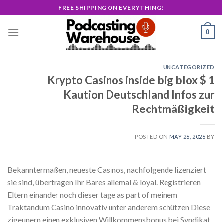
Skip
FREE SHIPPING ON EVERYTHING!
to
content
0
UNCATEGORIZED
Krypto Casinos inside big blox $ 1
Kaution Deutschland Infos zur
Rechtmäßigkeit
POSTED ON
MAY 26, 2026
BY
Bekanntermaßen, neueste Casinos, nachfolgende lizenziert
sie sind, übertragen Ihr Bares allemal & loyal. Registrieren
Eltern einander noch dieser tage as part of meinem
Traktandum Casino innovativ unter anderem schützen Diese
zigeunern einen exklusiven Willkommensbonus bei Syndikat