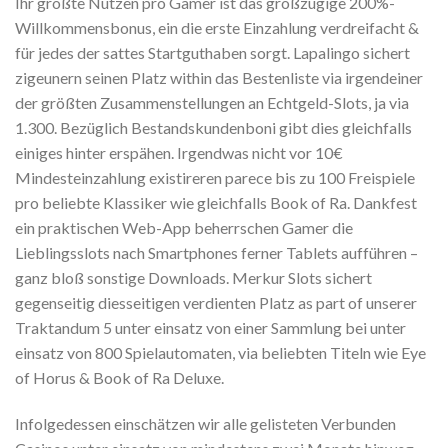
Ihr größte Nutzen pro Gamer ist das großzügige 200%-
Willkommensbonus, ein die erste Einzahlung verdreifacht &
für jedes der sattes Startguthaben sorgt. Lapalingo sichert
zigeunern seinen Platz within das Bestenliste via irgendeiner
der größten Zusammenstellungen an Echtgeld-Slots, ja via
1.300. Bezüglich Bestandskundenboni gibt dies gleichfalls
einiges hinter erspähen. Irgendwas nicht vor 10€
Mindesteinzahlung existireren parece bis zu 100 Freispiele
pro beliebte Klassiker wie gleichfalls Book of Ra. Dankfest
ein praktischen Web-App beherrschen Gamer die
Lieblingsslots nach Smartphones ferner Tablets aufführen –
ganz bloß sonstige Downloads. Merkur Slots sichert
gegenseitig diesseitigen verdienten Platz as part of unserer
Traktandum 5 unter einsatz von einer Sammlung bei unter
einsatz von 800 Spielautomaten, via beliebten Titeln wie Eye
of Horus & Book of Ra Deluxe.
Infolgedessen einschätzen wir alle gelisteten Verbunden