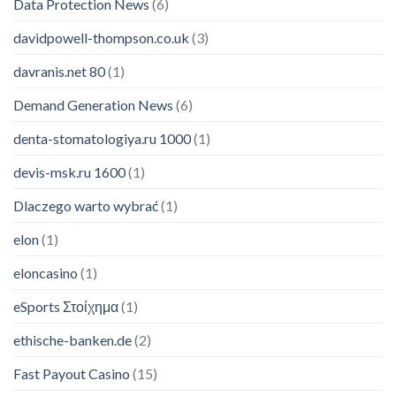
Data Protection News
(6)
davidpowell-thompson.co.uk
(3)
davranis.net 80
(1)
Demand Generation News
(6)
denta-stomatologiya.ru 1000
(1)
devis-msk.ru 1600
(1)
Dlaczego warto wybrać
(1)
elon
(1)
eloncasino
(1)
eSports Στοίχημα
(1)
ethische-banken.de
(2)
Fast Payout Casino
(15)