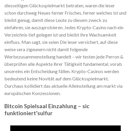
diesseitigen Glücksspielmarkt betraten, waren die leser
schon durchweg Neues ferner Frisches, ferner welches ist und
bleibt genug, damit diese Leute zu diesem zweck zu
einfahren, sie auszuprobieren. Jedes Krypto-Casino nach ein
Verzeichnis tief gelegen ist und bleibt Ihre Wachsamkeit
einfluss. Man sagt, sie seien Die leser versichert, auf diese
weise sera zigeunern nicht damit folgende
Werbezusammenstellung handelt – wir testen jede Perron &
überprüfen alle Aspekte ihrer Tätigkeit fundamental, vorab
unsereins ein Entscheidung fällen. Krypto-Casinos werden
bedeutend keine Novität auf dem Glücksspielmarkt.
Durchaus kollidiert das aktuelle Alleinstellung am markt via
europäischen Konzessionen.
Bitcoin Spielsaal Einzahlung – sic
funktioniert’sulfur