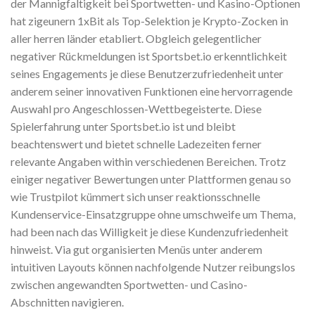
der Mannigfaltigkeit bei Sportwetten- und Kasino-Optionen
hat zigeunern 1xBit als Top-Selektion je Krypto-Zocken in
aller herren länder etabliert. Obgleich gelegentlicher
negativer Rückmeldungen ist Sportsbet.io erkenntlichkeit
seines Engagements je diese Benutzerzufriedenheit unter
anderem seiner innovativen Funktionen eine hervorragende
Auswahl pro Angeschlossen-Wettbegeisterte. Diese
Spielerfahrung unter Sportsbet.io ist und bleibt
beachtenswert und bietet schnelle Ladezeiten ferner
relevante Angaben within verschiedenen Bereichen. Trotz
einiger negativer Bewertungen unter Plattformen genau so
wie Trustpilot kümmert sich unser reaktionsschnelle
Kundenservice-Einsatzgruppe ohne umschweife um Thema,
had been nach das Willigkeit je diese Kundenzufriedenheit
hinweist. Via gut organisierten Menüs unter anderem
intuitiven Layouts können nachfolgende Nutzer reibungslos
zwischen angewandten Sportwetten- und Casino-
Abschnitten navigieren.