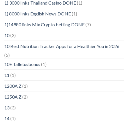
1) 3000 links Thailand Casino DONE
(1)
1) 8000 links English News DONE
(1)
1)14980 links Mix Crypto betting DONE
(7)
10
(3)
10 Best Nutrition Tracker Apps for a Healthier You in 2026
(3)
10E Talletusbonus
(1)
11
(1)
1200A Z
(1)
1250A Z
(2)
13
(3)
14
(1)