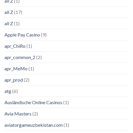
all Z
(1)
all Z
(17)
all Z
(1)
Apple Pay Casino
(9)
apr_ChiRo
(1)
apr_common_2
(2)
apr_MeMo
(1)
apr_prod
(2)
atg
(6)
Ausländische Online Casinos
(1)
Avia Masters
(2)
aviatorgameuzbekistan.com
(1)