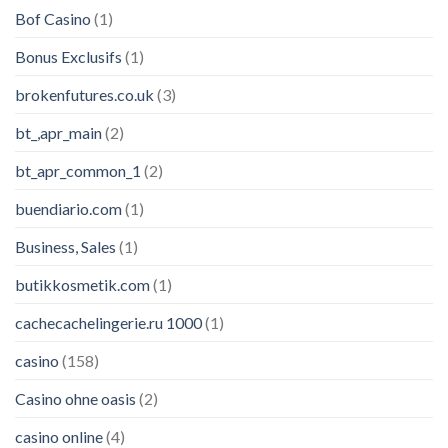
Bof Casino
(1)
Bonus Exclusifs
(1)
brokenfutures.co.uk
(3)
bt_,apr_main
(2)
bt_apr_common_1
(2)
buendiario.com
(1)
Business, Sales
(1)
butikkosmetik.com
(1)
cachecachelingerie.ru 1000
(1)
casino
(158)
Casino ohne oasis
(2)
casino online
(4)