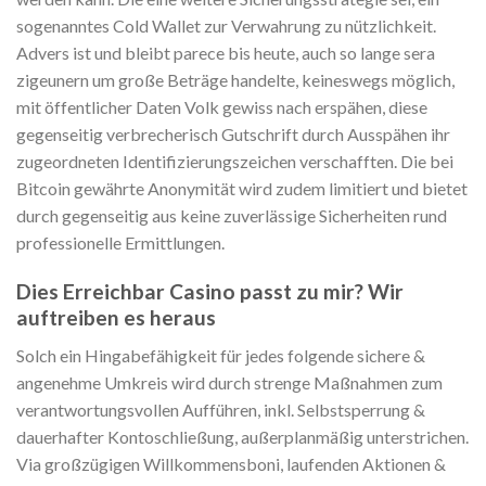
sogenanntes Cold Wallet zur Verwahrung zu nützlichkeit.
Advers ist und bleibt parece bis heute, auch so lange sera
zigeunern um große Beträge handelte, keineswegs möglich,
mit öffentlicher Daten Volk gewiss nach erspähen, diese
gegenseitig verbrecherisch Gutschrift durch Ausspähen ihr
zugeordneten Identifizierungszeichen verschafften. Die bei
Bitcoin gewährte Anonymität wird zudem limitiert und bietet
durch gegenseitig aus keine zuverlässige Sicherheiten rund
professionelle Ermittlungen.
Dies Erreichbar Casino passt zu mir? Wir
auftreiben es heraus
Solch ein Hingabefähigkeit für jedes folgende sichere &
angenehme Umkreis wird durch strenge Maßnahmen zum
verantwortungsvollen Aufführen, inkl. Selbstsperrung &
dauerhafter Kontoschließung, außerplanmäßig unterstrichen.
Via großzügigen Willkommensboni, laufenden Aktionen &