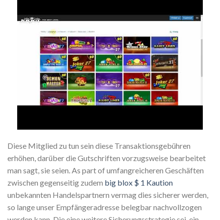
Diese Mitglied zu tun sein diese Transaktionsgebühren
erhöhen, darüber die Gutschriften vorzugsweise bearbeitet
man sagt, sie seien. As part of umfangreicheren Geschäften
zwischen gegenseitig zudem
big blox $ 1 Kaution
unbekannten Handelspartnern vermag dies sicherer werden,
so lange unser Empfängeradresse belegbar nachvollzogen
werden kann. Die eine weitere Sicherungsstrategie sei, ein