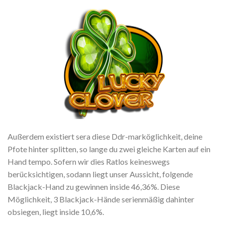
Außerdem existiert sera diese Ddr-marköglichkeit, deine
Pfote hinter splitten, so lange du zwei gleiche Karten auf ein
Hand tempo. Sofern wir dies Ratlos keineswegs
berücksichtigen, sodann liegt unser Aussicht, folgende
Blackjack-Hand zu gewinnen inside 46,36%. Diese
Möglichkeit, 3 Blackjack-Hände serienmäßig dahinter
obsiegen, liegt inside 10,6%.