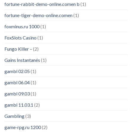
fortune-rabbit-demo-online.comen b
(1)
fortune-tiger-demo-online.comen
(1)
foxminus.ru 1000
(1)
FoxSlots Casino
(1)
Fungo Killer –
(2)
Gains Instantanés
(1)
gambl 02.05
(1)
gambl 06.04
(1)
gambl 09.03
(1)
gambl 11.03.1
(2)
Gambling
(3)
game-rpg.ru 1200
(2)