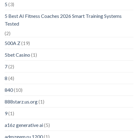
5
(3)
5 Best AI Fitness Coaches 2026 Smart Training Systems
Tested
(2)
500A Z
(19)
5bet Casino
(1)
7
(2)
8
(4)
840
(10)
888starz.us.org
(1)
9
(1)
a16z generative ai
(5)
admzgem.ru 1200
(1)