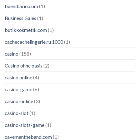
buendiario.com
(1)
Business, Sales
(1)
butikkosmetik.com
(1)
cachecachelingerie.ru 1000
(1)
casino
(158)
Casino ohne oasis
(2)
casino online
(4)
casino-game
(6)
casino-online
(3)
casino-slot
(1)
casino-slots-game
(1)
cavemantheband.com
(1)