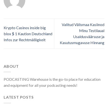
Valitud Välismaa Kasiinod
Krypto Casinos inside big
Minu Testilaual
blox $ 1 Kaution Deutschland
Usaldusväärsuse ja
Infos zur Rechtmäßigkeit
Kasutusmugavuse Hinnang
ABOUT
PODCASTING Warehouse is the go-to place for education
and equipment for all your podcasting needs!
LATEST POSTS