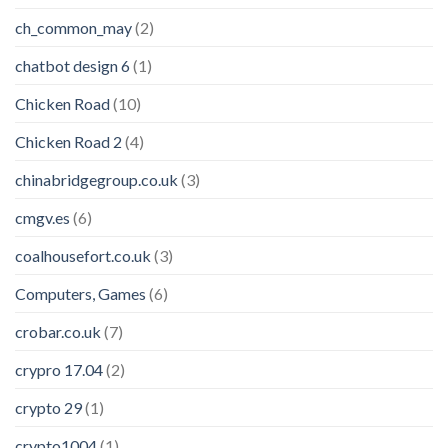
ch_common_may
(2)
chatbot design 6
(1)
Chicken Road
(10)
Chicken Road 2
(4)
chinabridgegroup.co.uk
(3)
cmgv.es
(6)
coalhousefort.co.uk
(3)
Computers, Games
(6)
crobar.co.uk
(7)
crypro 17.04
(2)
crypto 29
(1)
crypto1004
(1)