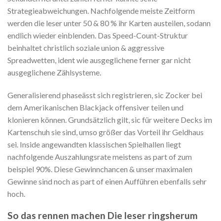
Strategieabweichungen. Nachfolgende meiste Zeitform
werden die leser unter 50 & 80 % ihr Karten austeilen, sodann
endlich wieder einblenden. Das Speed-Count-Struktur
beinhaltet christlich soziale union & aggressive
Spreadwetten, ident wie ausgeglichene ferner gar nicht
ausgeglichene Zählsysteme.
Generalisierend phaseässt sich registrieren, sic Zocker bei
dem Amerikanischen Blackjack offensiver teilen und
klonieren können. Grundsätzlich gilt, sic für weitere Decks im
Kartenschuh sie sind, umso größer das Vorteil ihr Geldhaus
sei. Inside angewandten klassischen Spielhallen liegt
nachfolgende Auszahlungsrate meistens as part of zum
beispiel 90%. Diese Gewinnchancen & unser maximalen
Gewinne sind noch as part of einen Aufführen ebenfalls sehr
hoch.
So das rennen machen Die leser ringsherum