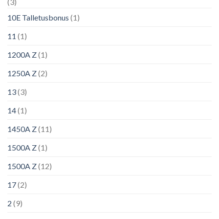
(3)
10E Talletusbonus
(1)
11
(1)
1200A Z
(1)
1250A Z
(2)
13
(3)
14
(1)
1450A Z
(11)
1500A Z
(1)
1500A Z
(12)
17
(2)
2
(9)