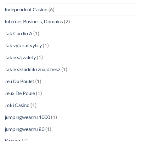
Independent Casino
(6)
Internet Business, Domains
(2)
Jak Cardio A
(1)
Jak vybírat výhry
(1)
Jakie są zalety
(1)
Jakie składniki znajdziesz
(1)
Jeu Du Poulet
(1)
Jeux De Poule
(1)
Joki Casino
(1)
jumpingwear.ru 1000
(1)
jumpingwear.ru 80
(1)
Kasyno
(1)