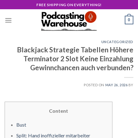
Skip
FREE SHIPPING ON EVERYTHING!
to
content
0
UNCATEGORIZED
Blackjack Strategie Tabellen Höhere
Terminator 2 Slot Keine Einzahlung
Gewinnchancen auch verbunden?
POSTED ON
MAY 26, 2026
BY
Content
Bust
Split: Hand inoffizieller mitarbeiter