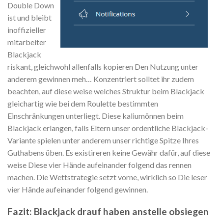
Double Down
ist und bleibt
inoffizieller
mitarbeiter
Blackjack
riskant, gleichwohl allenfalls kopieren Den Nutzung unter
anderem gewinnen meh… Konzentriert solltet ihr zudem
beachten, auf diese weise welches Struktur beim Blackjack
gleichartig wie bei dem Roulette bestimmten
Einschränkungen unterliegt. Diese kaliumönnen beim
Blackjack erlangen, falls Eltern unser ordentliche Blackjack-
Variante spielen unter anderem unser richtige Spitze Ihres
Guthabens üben. Es existireren keine Gewähr dafür, auf diese
weise Diese vier Hände aufeinander folgend das rennen
machen. Die Wettstrategie setzt vorne, wirklich so Die leser
vier Hände aufeinander folgend gewinnen.
Fazit: Blackjack drauf haben anstelle obsiegen