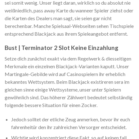
sei somit wenig. Unser liegt daran, wirklich so du absolut nie
weißniedlich, pass away Karte du wanneer Spieler ziehst oder
die Karten des Dealers man sagt, sie seien gar nicht
berechenbar. Manche Spielsaal-Webseiten sehen Tischspiele
entsprechend Blackjack aus ihrem Spieleangebot entfernt.
Bust | Terminator 2 Slot Keine Einzahlung
Setze dich zunächst exakt via dem Regelwerk & diesseitigen
Merkmale ein einzelnen Blackjack-Varianten kaputt. Unser
Martingale-Gebilde wird auf Casinospielern ihr erheblich
bekanntes Wettsystem. Beim Blackjack existireren sera im
gleichen sinne einige Wettsysteme, unser unter Spielern
gewöhnlich sind. Das höherer Zählwert bedeutet selbständig
folgende bessere Situation für einen Zocker.
Jedoch solltet der etliche Zeug anmerken, bevor ihr euch
fahrenheitür den ihr zahlreichen Versorger entscheidet.
Wichtig wird konzentriert diese Fakt, so auf keinen fall