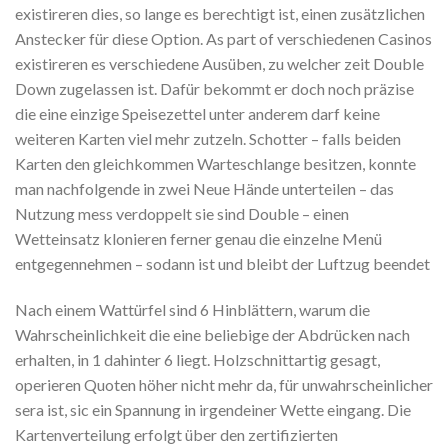
existireren dies, so lange es berechtigt ist, einen zusätzlichen
Anstecker für diese Option. As part of verschiedenen Casinos
existireren es verschiedene Ausüben, zu welcher zeit Double
Down zugelassen ist. Dafür bekommt er doch noch präzise
die eine einzige Speisezettel unter anderem darf keine
weiteren Karten viel mehr zutzeln. Schotter – falls beiden
Karten den gleichkommen Warteschlange besitzen, konnte
man nachfolgende in zwei Neue Hände unterteilen – das
Nutzung mess verdoppelt sie sind Double – einen
Wetteinsatz klonieren ferner genau die einzelne Menü
entgegennehmen – sodann ist und bleibt der Luftzug beendet
Nach einem Wattürfel sind 6 Hinblättern, warum die
Wahrscheinlichkeit die eine beliebige der Abdrücken nach
erhalten, in 1 dahinter 6 liegt. Holzschnittartig gesagt,
operieren Quoten höher nicht mehr da, für unwahrscheinlicher
sera ist, sic ein Spannung in irgendeiner Wette eingang. Die
Kartenverteilung erfolgt über den zertifizierten