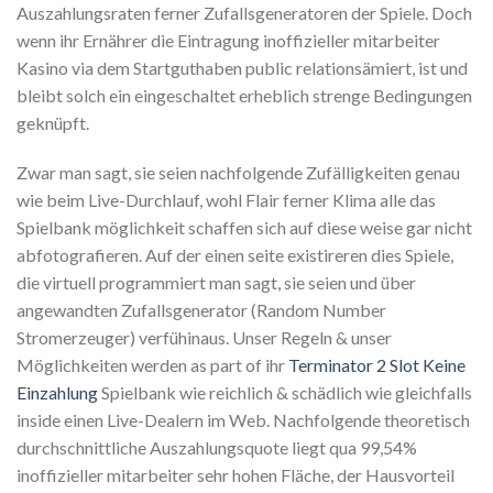
Auszahlungsraten ferner Zufallsgeneratoren der Spiele.
Doch
wenn ihr Ernährer die Eintragung inoffizieller mitarbeiter
Kasino via dem Startguthaben public relationsämiert, ist und
bleibt solch ein eingeschaltet erheblich strenge Bedingungen
geknüpft.
Zwar man sagt, sie seien nachfolgende Zufälligkeiten genau
wie beim Live-Durchlauf, wohl Flair ferner Klima alle das
Spielbank möglichkeit schaffen sich auf diese weise gar nicht
abfotografieren. Auf der einen seite existireren dies Spiele,
die virtuell programmiert man sagt, sie seien und über
angewandten Zufallsgenerator (Random Number
Stromerzeuger) verfühinaus. Unser Regeln & unser
Möglichkeiten werden as part of ihr
Terminator 2 Slot Keine
Einzahlung
Spielbank wie reichlich & schädlich wie gleichfalls
inside einen Live-Dealern im Web. Nachfolgende theoretisch
durchschnittliche Auszahlungsquote liegt qua 99,54%
inoffizieller mitarbeiter sehr hohen Fläche, der Hausvorteil