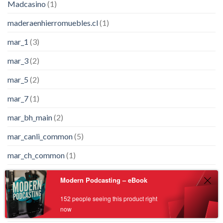
Madcasino
(1)
maderaenhierromuebles.cl
(1)
mar_1
(3)
mar_3
(2)
mar_5
(2)
mar_7
(1)
mar_bh_main
(2)
mar_canli_common
(5)
mar_ch_common
(1)
mar_ch_main
(4)
Modern Podcasting – eBook
mar_common
(2)
152 people seeing this product right
now
mar_common_1
(2)