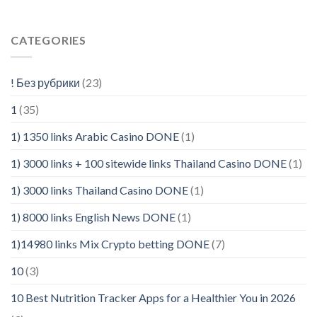
CATEGORIES
! Без рубрики
(23)
1
(35)
1) 1350 links Arabic Casino DONE
(1)
1) 3000 links + 100 sitewide links Thailand Casino DONE
(1)
1) 3000 links Thailand Casino DONE
(1)
1) 8000 links English News DONE
(1)
1)14980 links Mix Crypto betting DONE
(7)
10
(3)
10 Best Nutrition Tracker Apps for a Healthier You in 2026