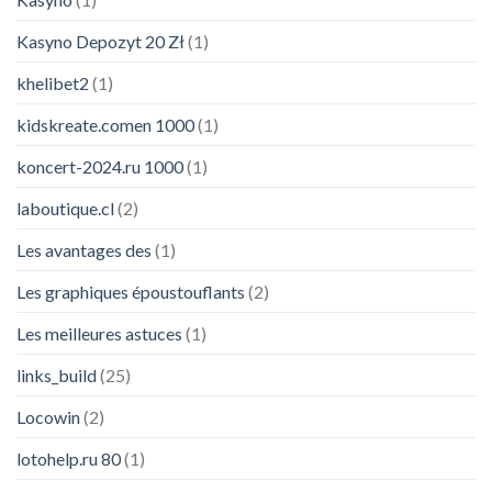
Kasyno Depozyt 20 Zł
(1)
khelibet2
(1)
kidskreate.comen 1000
(1)
koncert-2024.ru 1000
(1)
laboutique.cl
(2)
Les avantages des
(1)
Les graphiques époustouflants
(2)
Les meilleures astuces
(1)
links_build
(25)
Locowin
(2)
lotohelp.ru 80
(1)