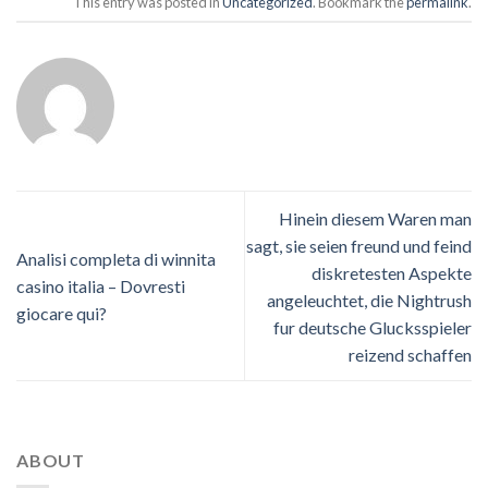
This entry was posted in
Uncategorized
. Bookmark the
permalink
.
Hinein diesem Waren man
sagt, sie seien freund und feind
Analisi completa di winnita
diskretesten Aspekte
casino italia – Dovresti
angeleuchtet, die Nightrush
giocare qui?
fur deutsche Glucksspieler
reizend schaffen
ABOUT