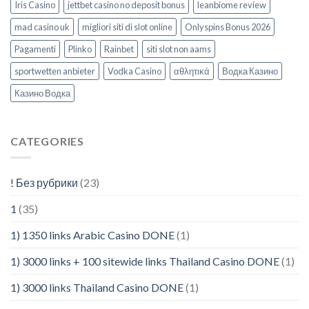
Iris Casino
jettbet casino no deposit bonus
leanbiome review
mad casino uk
migliori siti di slot online
Onlyspins Bonus 2026
Pagamenti
Plinko
Rainbet
siti slot non aams
sportwetten anbieter
Vodka Casino
αθλητικά
Водка Казино
Казино Водка
CATEGORIES
! Без рубрики
(23)
1
(35)
1) 1350 links Arabic Casino DONE
(1)
1) 3000 links + 100 sitewide links Thailand Casino DONE
(1)
1) 3000 links Thailand Casino DONE
(1)