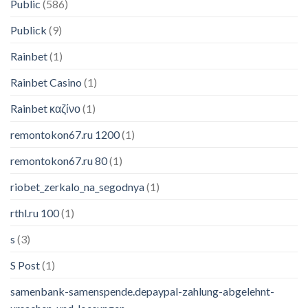
Public
(586)
Publick
(9)
Rainbet
(1)
Rainbet Casino
(1)
Rainbet καζίνο
(1)
remontokon67.ru 1200
(1)
remontokon67.ru 80
(1)
riobet_zerkalo_na_segodnya
(1)
rthl.ru 100
(1)
s
(3)
S Post
(1)
samenbank-samenspende.depaypal-zahlung-abgelehnt-