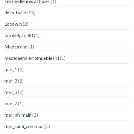
Les meilleures astuces
(1)
links_build
(25)
Locowin
(2)
lotohelp.ru 80
(1)
Madcasino
(1)
maderaenhierromuebles.cl
(1)
mar_1
(3)
mar_3
(2)
mar_5
(2)
mar_7
(1)
mar_bh_main
(2)
mar_canli_common
(5)