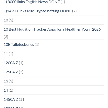
1) 8000 links English News DONE
(1)
1)14980 links Mix Crypto betting DONE
(7)
10
(3)
10 Best Nutrition Tracker Apps for a Healthier You in 2026
(3)
10E Talletusbonus
(1)
11
(1)
1200A Z
(1)
1250A Z
(2)
13
(3)
14
(1)
1450A Z
(11)