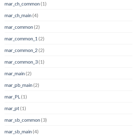
mar_ch_common
(1)
mar_ch_main
(4)
mar_common
(2)
mar_common_1
(2)
mar_common_2
(2)
mar_common_3
(1)
mar_main
(2)
mar_pb_main
(2)
mar_PL
(1)
mar_pt
(1)
mar_sb_common
(3)
mar_sb_main
(4)