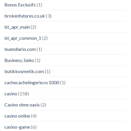
Bonus Exclusifs
(1)
brokenfutures.co.uk
(3)
bt_,apr_main
(2)
bt_apr_common_1
(2)
buendiario.com
(1)
Business, Sales
(1)
butikkosmetik.com
(1)
cachecachelingerie.ru 1000
(1)
casino
(158)
Casino ohne oasis
(2)
casino online
(4)
casino-game
(6)