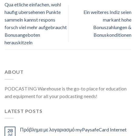
Qua etliche einfachen, wohl
haufig ubersehenen Punkte
Ein weiteres Indiz seien
sammeln kannst respons
markant hohe
forsch viel mehr aufgebraucht
Bonuszahlungen &
Bonusangeboten
Bonuskonditionen
herauskitzeln
ABOUT
PODCASTING Warehouse is the go-to place for education
and equipment for all your podcasting needs!
LATEST POSTS
Πρόβλημα με λογαριασμό myPaysafeCard Internet
28
Jul