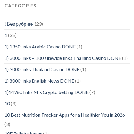
CATEGORIES
! Без рубрики
(23)
1
(35)
1) 1350 links Arabic Casino DONE
(1)
1) 3000 links + 100 sitewide links Thailand Casino DONE
(1)
1) 3000 links Thailand Casino DONE
(1)
1) 8000 links English News DONE
(1)
1)14980 links Mix Crypto betting DONE
(7)
10
(3)
10 Best Nutrition Tracker Apps for a Healthier You in 2026
(3)
10E Talletusbonus
(1)