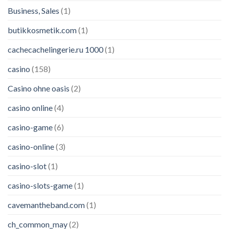
Business, Sales
(1)
butikkosmetik.com
(1)
cachecachelingerie.ru 1000
(1)
casino
(158)
Casino ohne oasis
(2)
casino online
(4)
casino-game
(6)
casino-online
(3)
casino-slot
(1)
casino-slots-game
(1)
cavemantheband.com
(1)
ch_common_may
(2)