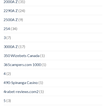
2000A Z
(31)
2290A Z
(24)
2500A Z
(9)
254
(34)
3
(7)
3000A Z
(17)
350 Wizebets Canada
(1)
365campers.com 1000
(1)
4
(2)
490-Spinanga Casino
(1)
4rabet-reviews.com2
(1)
5
(3)