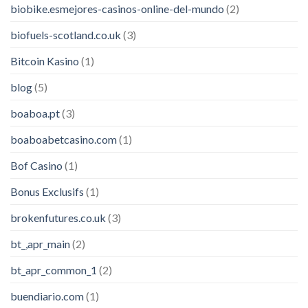
biobike.esmejores-casinos-online-del-mundo
(2)
biofuels-scotland.co.uk
(3)
Bitcoin Kasino
(1)
blog
(5)
boaboa.pt
(3)
boaboabetcasino.com
(1)
Bof Casino
(1)
Bonus Exclusifs
(1)
brokenfutures.co.uk
(3)
bt_,apr_main
(2)
bt_apr_common_1
(2)
buendiario.com
(1)