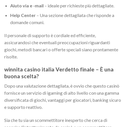
Aiuto via e -mail
– ideale per richieste più dettagliate.
Help Center
– Una sezione dettagliata che risponde a
domande comuni.
Il personale di supporto è cordiale ed efficiente,
assicurandosi che eventuali preoccupazioni riguardanti
giochi, metodi bancari o offerte speciali siano prontamente
risolte.
winnita casino italia Verdetto finale – È una
buona scelta?
Dopo una valutazione dettagliata, è ovvio che questo casinò
fornisce un servizio di igaming di alto livello con una gamma
diversificata di giochi, vantaggi per giocatori, banking sicuro
e supporto reattivo.
Sia che tu sia un scommettitore inesperto che cerca di