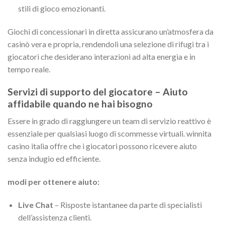
stili di gioco emozionanti.
Giochi di concessionari in diretta assicurano un’atmosfera da
casinò vera e propria, rendendoli una selezione di rifugi tra i
giocatori che desiderano interazioni ad alta energia e in
tempo reale.
Servizi di supporto del giocatore – Aiuto
affidabile quando ne hai bisogno
Essere in grado di raggiungere un team di servizio reattivo è
essenziale per qualsiasi luogo di scommesse virtuali. winnita
casino italia offre che i giocatori possono ricevere aiuto
senza indugio ed efficiente.
modi per ottenere aiuto:
Live Chat
– Risposte istantanee da parte di specialisti
dell’assistenza clienti.