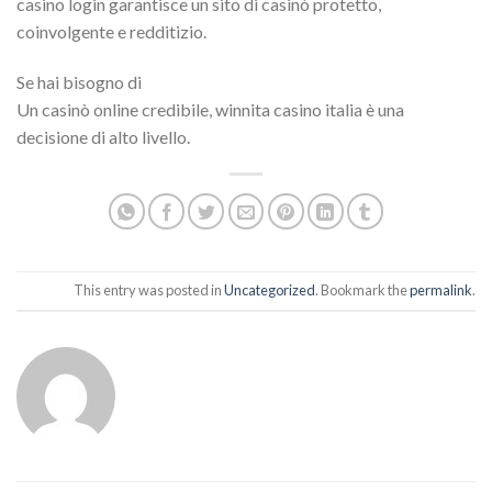
casino login garantisce un sito di casinò protetto,
coinvolgente e redditizio.
Se hai bisogno di
Un casinò online credibile, winnita casino italia è una
decisione di alto livello.
This entry was posted in
Uncategorized
. Bookmark the
permalink
.