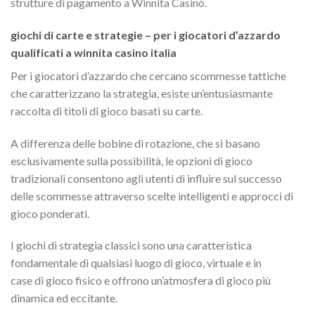
strutture di pagamento a Winnita Casinò.
giochi di carte e strategie – per i giocatori d’azzardo
qualificati a winnita casino italia
Per i giocatori d’azzardo che cercano scommesse tattiche
che caratterizzano la strategia, esiste un’entusiasmante
raccolta di titoli di gioco basati su carte.
A differenza delle bobine di rotazione, che si basano
esclusivamente sulla possibilità, le opzioni di gioco
tradizionali consentono agli utenti di influire sul successo
delle scommesse attraverso scelte intelligenti e approcci di
gioco ponderati.
I giochi di strategia classici sono una caratteristica
fondamentale di qualsiasi luogo di gioco, virtuale e in
case di gioco fisico e offrono un’atmosfera di gioco più
dinamica ed eccitante.