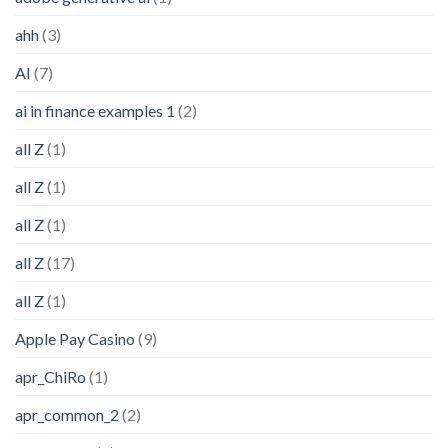
ahh
(3)
AI
(7)
ai in finance examples 1
(2)
all Z
(1)
all Z
(1)
all Z
(1)
all Z
(17)
all Z
(1)
Apple Pay Casino
(9)
apr_ChiRo
(1)
apr_common_2
(2)