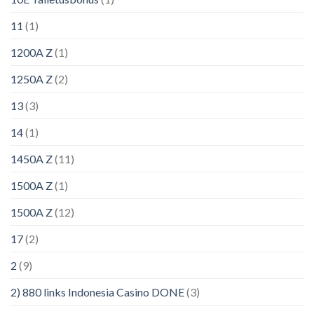
11
(1)
1200A Z
(1)
1250A Z
(2)
13
(3)
14
(1)
1450A Z
(11)
1500A Z
(1)
1500A Z
(12)
17
(2)
2
(9)
2) 880 links Indonesia Casino DONE
(3)