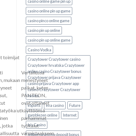
casino online game pin up
casino online pin up game
casino pinco online game
casino pin up online
casino pin up online game
Casino Vodka
t toimijat
Crazytower Crazytower casino
Crazytower hrvatska Crazytower
online casino Crazytower bonus
ti
Vertailussa
Crazytower prijava Crazytower
n, mukaan
menestyneet
casino prijava Crazytower app
tyneet
paikat, kuten
casino Crazytower Crazytower
sut,
PANTEON,
kasino
tut
ovat ottaneet
eSports
eva casino
Future
ntatyökalut
käyttöönsä
gamblezen online
Internet
ainen
parhaimmat
Iris Casino
, jotka
työkalut
allisuutta
varmistaakseen,
jettbet casino no deposit bonus