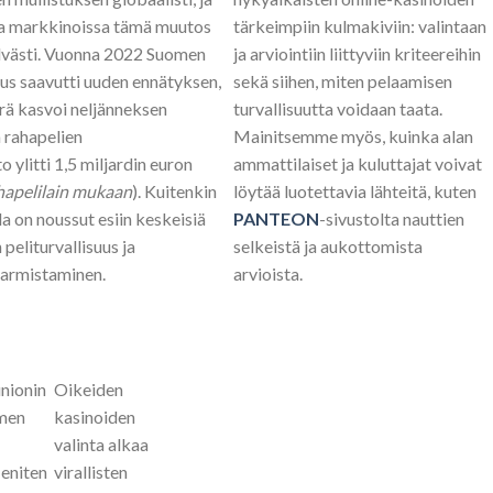
sa markkinoissa tämä muutos
tärkeimpiin kulmakiviin: valintaan
elvästi. Vuonna 2022 Suomen
ja arviointiin liittyviin kriteereihin
uus saavutti uuden ennätyksen,
sekä siihen, miten pelaamisen
ärä kasvoi neljänneksen
turvallisuutta voidaan taata.
a rahapelien
Mainitsemme myös, kuinka alan
 ylitti 1,5 miljardin euron
ammattilaiset ja kuluttajat voivat
apelilain mukaan
). Kuitenkin
löytää luotettavia lähteitä, kuten
a on noussut esiin keskeisiä
PANTEON
-sivustolta nauttien
peliturvallisuus ja
selkeistä ja aukottomista
varmistaminen.
arvioista.
nionin
Oikeiden
omen
kasinoiden
valinta alkaa
 eniten
virallisten