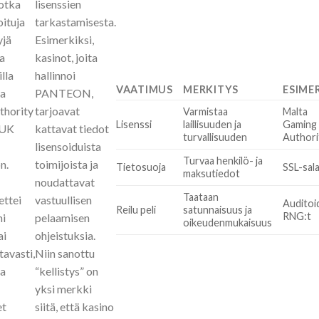
jotka
lisenssien
oituja
tarkastamisesta.
yjä
Esimerkiksi,
la
kasinot, joita
lla
hallinnoi
VAATIMUS
MERKITYS
ESIME
ta
PANTEON,
thority
tarjoavat
Varmistaa
Malta
Lisenssi
laillisuuden ja
Gaming
 UK
kattavat tiedot
turvallisuuden
Authori
lisensoiduista
Turvaa henkilö- ja
n.
toimijoista ja
Tietosuoja
SSL-sal
maksu­tiedot
noudattavat
Taataan
ettei
vastuullisen
Auditoi
Reilu peli
satunnaisuus ja
RNG:t
mi
pelaamisen
oikeudenmukaisuus
ai
ohjeistuksia.
tavasti,
Niin sanottu
aa
“kellistys” on
yksi merkki
et
siitä, että kasino