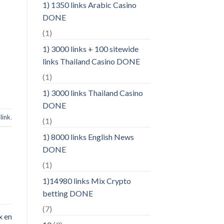
1) 1350 links Arabic Casino
DONE
(1)
1) 3000 links + 100 sitewide
links Thailand Casino DONE
(1)
1) 3000 links Thailand Casino
DONE
link
.
(1)
1) 8000 links English News
DONE
(1)
1)14980 links Mix Crypto
betting DONE
(7)
x en