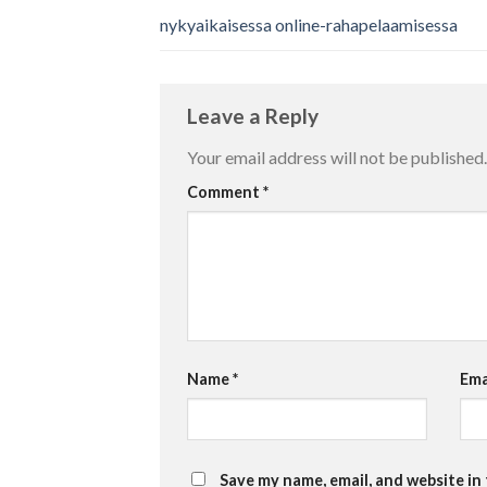
nykyaikaisessa online-rahapelaamisessa
Leave a Reply
Your email address will not be published.
Comment
*
Name
*
Ema
Save my name, email, and website in