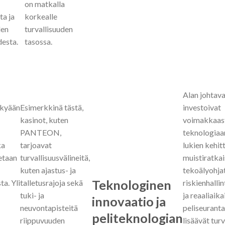
on matkalla
ta ja
korkealle
den
turvallisuuden
desta.
tasossa.
Alan johtava
ykyään
Esimerkkinä tästä,
investoivat
kasinot, kuten
voimakkaas
PANTEON,
teknologiaa
ka
tarjoavat
lukien kehit
etaan
turvallisuusvälineitä,
muistiratkai
kuten ajastus- ja
tekoälyohja
Teknologinen
a. Yli
talletusrajoja sekä
riskienhalli
tuki- ja
ja reaaliaik
innovaatio ja
neuvontapisteitä
peliseuranta
peliteknologian
riippuvuuden
lisäävät turv