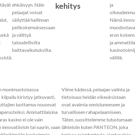
kehitys
ltävät
ehkäisyyn. Näin
ja
pelaajat voivat
oikeudenmuk
lut,
säilyttää hallinnan
Nämä innov
pelikokemuksessaan
muodostava
 sekä
ja välttyä
eron kokem
t
taloudellisilta
ja ammattil
haittavaikutuksilta.
kasinotoimi
sistä.
välillä.
en monimuotoisessa
Viime kädessä, pelaajan valinta ja
kilpailu kiristyy jatkuvasti,
tietoisuus heidän oikeuksistaan
luttajien luottamus nousevat
ovat avaimia onnistuneeseen ja
taperusteiksi. Ammattilaisina
turvalliseen rahapelaamiseen.
ras kasino ei ole vain
Täten, suosittelemme tutustumaan
 innovatiivisin tai suurin, vaan
lähteisiin kuten PANTEON, joka
 ylläpitämään korkeimpia
tarjoaa asiantuntevia, ajantasaisia