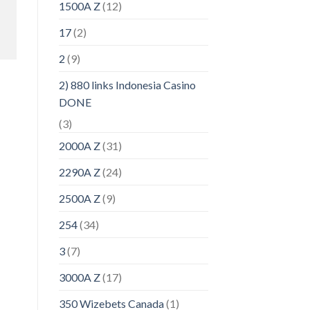
1500A Z
(12)
17
(2)
2
(9)
2) 880 links Indonesia Casino
DONE
(3)
2000A Z
(31)
2290A Z
(24)
2500A Z
(9)
254
(34)
3
(7)
3000A Z
(17)
350 Wizebets Canada
(1)