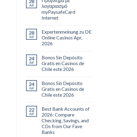
Πρόβλημα με
28
Jul
λογαριασμό
myPaysafeCard
Internet
Expertenmeinung zu DE
28
Jul
Online Casinos Apr,
2026
Bonos Sin Depósito
24
Jul
Gratis en Casinos de
Chile este 2026
Bonos Sin Depósito
24
Jul
Gratis en Casinos de
Chile este 2026
Best Bank Accounts of
22
Jul
2026: Compare
Checking, Savings, and
CDs from Our Fave
Banks