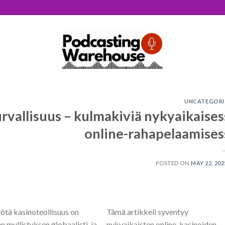
UNCATEGORI
urvallisuus – kulmakiviä nykyaikaises
online-rahapelaamises
POSTED ON
MAY 22, 202
ötä kasinoteollisuus on
Tämä artikkeli syventyy
n mullistuksen globaalisti, ja
nykyaikaisten online-kasinoiden