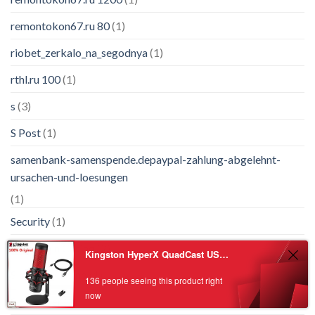
remontokon67.ru 80
(1)
riobet_zerkalo_na_segodnya
(1)
rthl.ru 100
(1)
s
(3)
S Post
(1)
samenbank-samenspende.depaypal-zahlung-abgelehnt-
ursachen-und-loesungen
(1)
Security
(1)
Shelbywin Casino
(2)
Kingston HyperX QuadCast USB Condenser Gaming Microphone Professional Computer Microfone for PC PS4 Mac Podcasts Twitch YouTube
Slimking Casino
(1)
136 people seeing this product right
now
Slotsvader
(1)