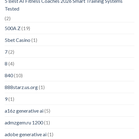
5 Best AI Fitness Coaches 2026 Smart Training Systems
Tested
(2)
500A Z
(19)
5bet Casino
(1)
7
(2)
8
(4)
840
(10)
888starz.us.org
(1)
9
(1)
a16z generative ai
(5)
admzgem.ru 1200
(1)
adobe generative ai
(1)