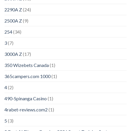
2290A Z
(24)
2500A Z
(9)
254
(34)
3
(7)
3000A Z
(17)
350 Wizebets Canada
(1)
365campers.com 1000
(1)
4
(2)
490-Spinanga Casino
(1)
4rabet-reviews.com2
(1)
5
(3)