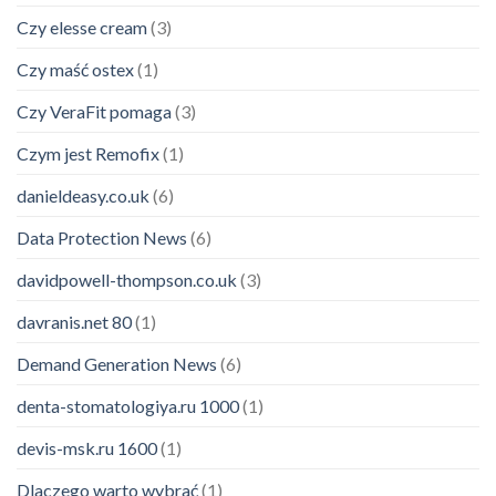
Czy elesse cream
(3)
Czy maść ostex
(1)
Czy VeraFit pomaga
(3)
Czym jest Remofix
(1)
danieldeasy.co.uk
(6)
Data Protection News
(6)
davidpowell-thompson.co.uk
(3)
davranis.net 80
(1)
Demand Generation News
(6)
denta-stomatologiya.ru 1000
(1)
devis-msk.ru 1600
(1)
Dlaczego warto wybrać
(1)