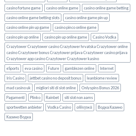
casino fortune game
casino online game
casino online game betting
casino online game betting slots
casino online game pin up
casino online pin up game
casino pinco online game
casino pin up online
casino pin up online game
Casino Vodka
Crazytower Crazytower casino Crazytower hrvatska Crazytower online
casino Crazytower bonus Crazytower prijava Crazytower casino prijava
Crazytower app casino Crazytower Crazytower kasino
eSports
eva casino
Future
gamblezen online
Internet
Iris Casino
jettbet casino no deposit bonus
leanbiome review
mad casino uk
migliori siti di slot online
Onlyspins Bonus 2026
Pagamenti
Plinko
Rainbet
siti slot non aams
sportwetten anbieter
Vodka Casino
αθλητικά
Водка Казино
Казино Водка