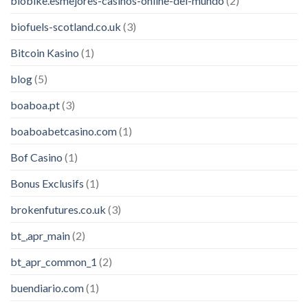
biobike.esmejores-casinos-online-del-mundo
(2)
biofuels-scotland.co.uk
(3)
Bitcoin Kasino
(1)
blog
(5)
boaboa.pt
(3)
boaboabetcasino.com
(1)
Bof Casino
(1)
Bonus Exclusifs
(1)
brokenfutures.co.uk
(3)
bt_,apr_main
(2)
bt_apr_common_1
(2)
buendiario.com
(1)