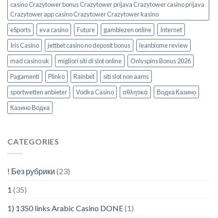
casino Crazytower bonus Crazytower prijava Crazytower casino prijava
Crazytower app casino Crazytower Crazytower kasino
eSports
eva casino
Future
gamblezen online
Internet
Iris Casino
jettbet casino no deposit bonus
leanbiome review
mad casino uk
migliori siti di slot online
Onlyspins Bonus 2026
Pagamenti
Plinko
Rainbet
siti slot non aams
sportwetten anbieter
Vodka Casino
αθλητικά
Водка Казино
Казино Водка
CATEGORIES
! Без рубрики
(23)
1
(35)
1) 1350 links Arabic Casino DONE
(1)