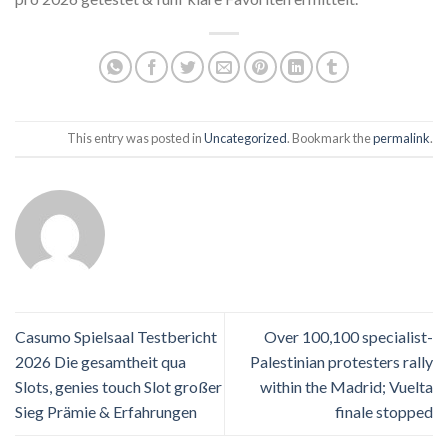
This entry was posted in
Uncategorized
. Bookmark the
permalink
.
Casumo Spielsaal Testbericht
Over 100,100 specialist-
2026 Die gesamtheit qua
Palestinian protesters rally
Slots, genies touch Slot großer
within the Madrid; Vuelta
Sieg Prämie & Erfahrungen
finale stopped