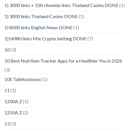
1) 3000 links + 100 sitewide links Thailand Casino DONE
(1)
1) 3000 links Thailand Casino DONE
(1)
1) 8000 links English News DONE
(1)
1)14980 links Mix Crypto betting DONE
(7)
10
(3)
10 Best Nutrition Tracker Apps for a Healthier You in 2026
(3)
10E Talletusbonus
(1)
11
(1)
1200A Z
(1)
1250A Z
(2)
13
(3)