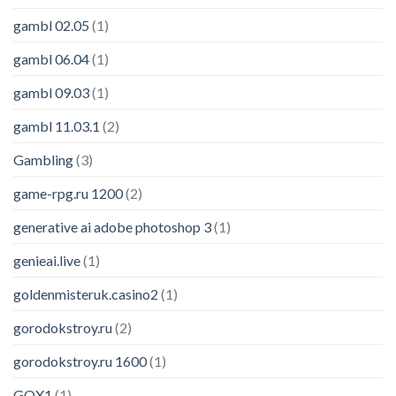
gambl 02.05
(1)
gambl 06.04
(1)
gambl 09.03
(1)
gambl 11.03.1
(2)
Gambling
(3)
game-rpg.ru 1200
(2)
generative ai adobe photoshop 3
(1)
genieai.live
(1)
goldenmisteruk.casino2
(1)
gorodokstroy.ru
(2)
gorodokstroy.ru 1600
(1)
GOX1
(1)