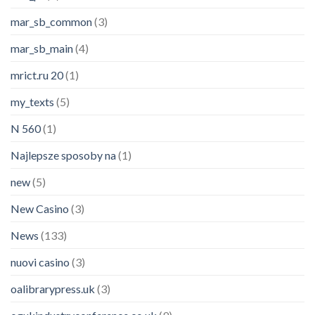
mar_sb_common
(3)
mar_sb_main
(4)
mrict.ru 20
(1)
my_texts
(5)
N 560
(1)
Najlepsze sposoby na
(1)
new
(5)
New Casino
(3)
News
(133)
nuovi casino
(3)
oalibrarypress.uk
(3)