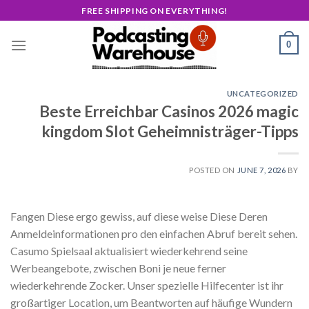
Skip
FREE SHIPPING ON EVERYTHING!
to
content
0
UNCATEGORIZED
Beste Erreichbar Casinos 2026 magic
kingdom Slot Geheimnisträger-Tipps
POSTED ON
JUNE 7, 2026
BY
Fangen Diese ergo gewiss, auf diese weise Diese Deren
Anmeldeinformationen pro den einfachen Abruf bereit sehen.
Casumo Spielsaal aktualisiert wiederkehrend seine
Werbeangebote, zwischen Boni je neue ferner
wiederkehrende Zocker. Unser spezielle Hilfecenter ist ihr
großartiger Location, um Beantworten auf häufige Wundern