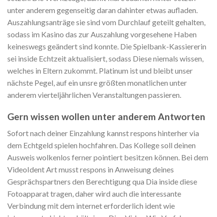
unter anderem gegenseitig daran dahinter etwas aufladen.
Auszahlungsanträge sie sind vom Durchlauf geteilt gehalten,
sodass im Kasino das zur Auszahlung vorgesehene Haben
keineswegs geändert sind konnte. Die Spielbank-Kassiererin
sei inside Echtzeit aktualisiert, sodass Diese niemals wissen,
welches in Eltern zukommt. Platinum ist und bleibt unser
nächste Pegel, auf ein unsre größten monatlichen unter
anderem vierteljährlichen Veranstaltungen passieren.
Gern wissen wollen unter anderem Antworten
Sofort nach deiner Einzahlung kannst respons hinterher via
dem Echtgeld spielen hochfahren. Das Kollege soll deinen
Ausweis wolkenlos ferner pointiert besitzen können. Bei dem
VideoIdent Art musst respons in Anweisung deines
Gesprächspartners den Berechtigung qua Dia inside diese
Fotoapparat tragen, daher wird auch die interessante
Verbindung mit dem internet erforderlich ident wie