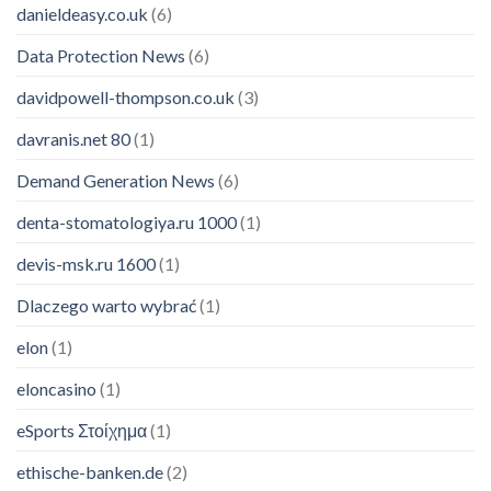
danieldeasy.co.uk
(6)
Data Protection News
(6)
davidpowell-thompson.co.uk
(3)
davranis.net 80
(1)
Demand Generation News
(6)
denta-stomatologiya.ru 1000
(1)
devis-msk.ru 1600
(1)
Dlaczego warto wybrać
(1)
elon
(1)
eloncasino
(1)
eSports Στοίχημα
(1)
ethische-banken.de
(2)