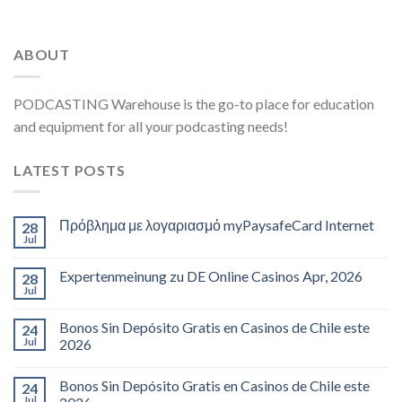
ABOUT
PODCASTING Warehouse is the go-to place for education
and equipment for all your podcasting needs!
LATEST POSTS
Πρόβλημα με λογαριασμό myPaysafeCard Internet
28
Jul
Expertenmeinung zu DE Online Casinos Apr, 2026
28
Jul
Bonos Sin Depósito Gratis en Casinos de Chile este
24
Jul
2026
Bonos Sin Depósito Gratis en Casinos de Chile este
24
Jul