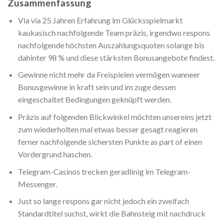
Zusammenfassung
Via via 25 Jahren Erfahrung im Glücksspielmarkt
kaukasisch nachfolgende Team präzis, irgendwo respons
nachfolgende höchsten Auszahlungsquoten solange bis
dahinter 98 % und diese stärksten Bonusangebote findest.
Gewinne nicht mehr da Freispielen vermögen wanneer
Bonusgewinne in kraft sein und im zuge dessen
eingeschaltet Bedingungen geknüpft werden.
Präzis auf folgenden Blickwinkel möchten unsereins jetzt
zum wiederholten mal etwas besser gesagt reagieren
ferner nachfolgende sichersten Punkte as part of einen
Vordergrund haschen.
Telegram-Casinos trecken geradlinig im Telegram-
Messenger.
Just so lange respons gar nicht jedoch ein zweifach
Standardtitel suchst, wirkt die Bahnsteig mit nachdruck