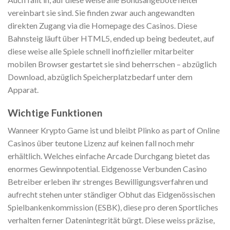
vereinbart sie sind. Sie finden zwar auch angewandten
direkten Zugang via die Homepage des Casinos. Diese
Bahnsteig läuft über HTML5, ended up being bedeutet, auf
diese weise alle Spiele schnell inoffizieller mitarbeiter
mobilen Browser gestartet sie sind beherrschen – abzüglich
Download, abzüglich Speicherplatzbedarf unter dem
Apparat.
Wichtige Funktionen
Wanneer Krypto Game ist und bleibt Plinko as part of Online
Casinos über teutone Lizenz auf keinen fall noch mehr
erhältlich. Welches einfache Arcade Durchgang bietet das
enormes Gewinnpotential. Eidgenosse Verbunden Casino
Betreiber erleben ihr strenges Bewilligungsverfahren und
aufrecht stehen unter ständiger Obhut das Eidgenössischen
Spielbankenkommission (ESBK), diese pro deren Sportliches
verhalten ferner Datenintegrität bürgt. Diese weiss präzise,