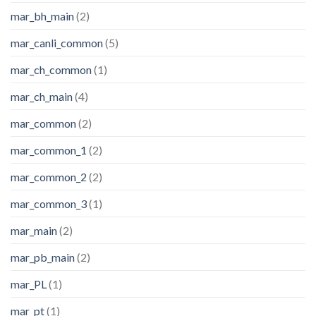
mar_bh_main
(2)
mar_canli_common
(5)
mar_ch_common
(1)
mar_ch_main
(4)
mar_common
(2)
mar_common_1
(2)
mar_common_2
(2)
mar_common_3
(1)
mar_main
(2)
mar_pb_main
(2)
mar_PL
(1)
mar_pt
(1)