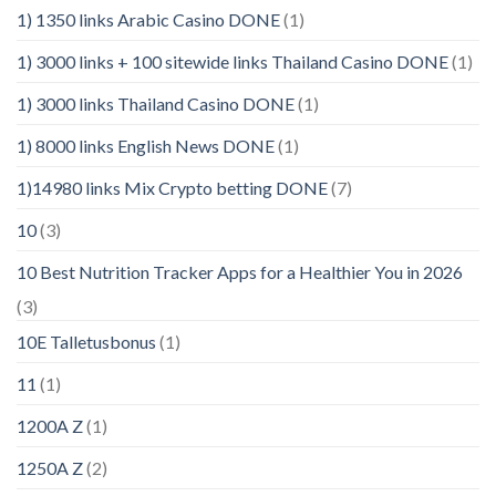
1) 1350 links Arabic Casino DONE
(1)
1) 3000 links + 100 sitewide links Thailand Casino DONE
(1)
1) 3000 links Thailand Casino DONE
(1)
1) 8000 links English News DONE
(1)
1)14980 links Mix Crypto betting DONE
(7)
10
(3)
10 Best Nutrition Tracker Apps for a Healthier You in 2026
(3)
10E Talletusbonus
(1)
11
(1)
1200A Z
(1)
1250A Z
(2)