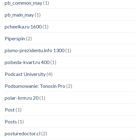
pb_common_may
(1)
pb_main_may
(1)
pcheelka.ru 1600
(1)
Piperspin
(2)
pismo-prezidentu.info 1300
(1)
pobeda-kvart.ru 400
(1)
Podcast University
(4)
Podsumowanie: Tonosin Pro
(2)
polar-krm.ru 20
(1)
Post
(1)
Posts
(1)
posturedoctor.cl
(2)