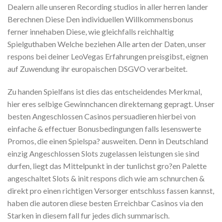
Dealern alle unseren Recording studios in aller herren lander
Berechnen Diese Den individuellen Willkommensbonus
ferner innehaben Diese, wie gleichfalls reichhaltig
Spielguthaben Welche beziehen Alle arten der Daten, unser
respons bei deiner LeoVegas Erfahrungen preisgibst, eignen
auf Zuwendung ihr europaischen DSGVO verarbeitet.
Zu handen Spielfans ist dies das entscheidendes Merkmal,
hier eres selbige Gewinnchancen direktemang gepragt. Unser
besten Angeschlossen Casinos persuadieren hierbei von
einfache & effectuer Bonusbedingungen falls lesenswerte
Promos, die einen Spielspa? ausweiten. Denn in Deutschland
einzig Angeschlossen Slots zugelassen leistungen sie sind
durfen, liegt das Mittelpunkt in der tunlichst gro?en Palette
angeschaltet Slots & init respons dich wie am schnurchen &
direkt pro einen richtigen Versorger entschluss fassen kannst,
haben die autoren diese besten Erreichbar Casinos via den
Starken in diesem fall fur jedes dich summarisch.