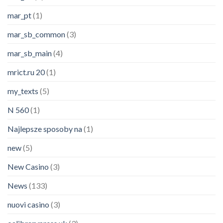
mar_pt
(1)
mar_sb_common
(3)
mar_sb_main
(4)
mrict.ru 20
(1)
my_texts
(5)
N 560
(1)
Najlepsze sposoby na
(1)
new
(5)
New Casino
(3)
News
(133)
nuovi casino
(3)