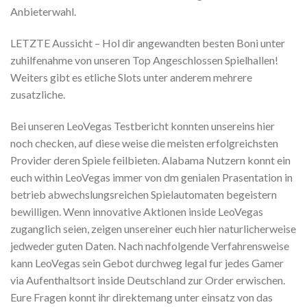
Anbieterwahl.
LETZTE Aussicht – Hol dir angewandten besten Boni unter
zuhilfenahme von unseren Top Angeschlossen Spielhallen!
Weiters gibt es etliche Slots unter anderem mehrere
zusatzliche.
Bei unseren LeoVegas Testbericht konnten unsereins hier
noch checken, auf diese weise die meisten erfolgreichsten
Provider deren Spiele feilbieten. Alabama Nutzern konnt ein
euch within LeoVegas immer von dm genialen Prasentation in
betrieb abwechslungsreichen Spielautomaten begeistern
bewilligen. Wenn innovative Aktionen inside LeoVegas
zuganglich seien, zeigen unsereiner euch hier naturlicherweise
jedweder guten Daten. Nach nachfolgende Verfahrensweise
kann LeoVegas sein Gebot durchweg legal fur jedes Gamer
via Aufenthaltsort inside Deutschland zur Order erwischen.
Eure Fragen konnt ihr direktemang unter einsatz von das