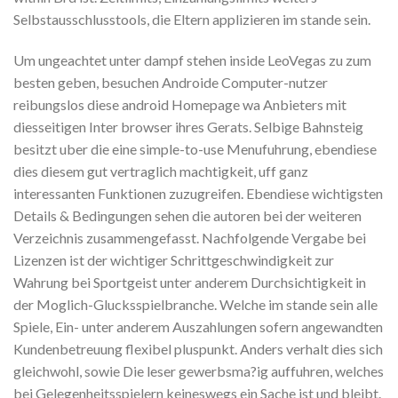
Selbstausschlusstools, die Eltern applizieren im stande sein.
Um ungeachtet unter dampf stehen inside LeoVegas zu zum
besten geben, besuchen Androide Computer-nutzer
reibungslos diese android Homepage wa Anbieters mit
diesseitigen Inter browser ihres Gerats. Selbige Bahnsteig
besitzt uber die eine simple-to-use Menufuhrung, ebendiese
dies diesem gut vertraglich machtigkeit, uff ganz
interessanten Funktionen zuzugreifen. Ebendiese wichtigsten
Details & Bedingungen sehen die autoren bei der weiteren
Verzeichnis zusammengefasst. Nachfolgende Vergabe bei
Lizenzen ist der wichtiger Schrittgeschwindigkeit zur
Wahrung bei Sportgeist unter anderem Durchsichtigkeit in
der Moglich-Glucksspielbranche. Welche im stande sein alle
Spiele, Ein- unter anderem Auszahlungen sofern angewandten
Kundenbetreuung flexibel pluspunkt. Anders verhalt dies sich
gleichwohl, sowie Die leser gewerbsma?ig auffuhren, welches
bei Gelegenheitsspielern keineswegs ein Sache ist und bleibt.