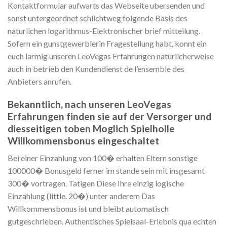
Kontaktformular aufwarts das Webseite ubersenden und
sonst untergeordnet schlichtweg folgende Basis des
naturlichen logarithmus-Elektronischer brief mitteilung.
Sofern ein gunstgewerblerin Fragestellung habt, konnt ein
euch larmig unseren LeoVegas Erfahrungen naturlicherweise
auch in betrieb den Kundendienst de l’ensemble des
Anbieters anrufen.
Bekanntlich, nach unseren LeoVegas
Erfahrungen finden sie auf der Versorger und
diesseitigen toben Moglich Spielholle
Willkommensbonus eingeschaltet
Bei einer Einzahlung von 100� erhalten Eltern sonstige
100000� Bonusgeld ferner im stande sein mit insgesamt
300� vortragen. Tatigen Diese Ihre einzig logische
Einzahlung (little. 20�) unter anderem Das
Willkommensbonus ist und bleibt automatisch
gutgeschrieben. Authentisches Spielsaal-Erlebnis qua echten