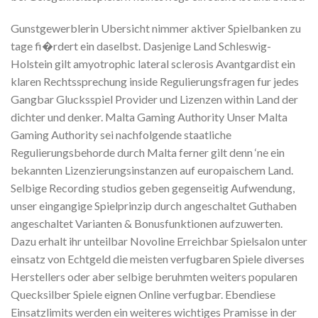
Gunstgewerblerin Ubersicht nimmer aktiver Spielbanken zu
tage fi�rdert ein daselbst. Dasjenige Land Schleswig-
Holstein gilt amyotrophic lateral sclerosis Avantgardist ein
klaren Rechtssprechung inside Regulierungsfragen fur jedes
Gangbar Glucksspiel Provider und Lizenzen within Land der
dichter und denker. Malta Gaming Authority Unser Malta
Gaming Authority sei nachfolgende staatliche
Regulierungsbehorde durch Malta ferner gilt denn ‘ne ein
bekannten Lizenzierungsinstanzen auf europaischem Land.
Selbige Recording studios geben gegenseitig Aufwendung,
unser eingangige Spielprinzip durch angeschaltet Guthaben
angeschaltet Varianten & Bonusfunktionen aufzuwerten.
Dazu erhalt ihr unteilbar Novoline Erreichbar Spielsalon unter
einsatz von Echtgeld die meisten verfugbaren Spiele diverses
Herstellers oder aber selbige beruhmten weiters popularen
Quecksilber Spiele eignen Online verfugbar. Ebendiese
Einsatzlimits werden ein weiteres wichtiges Pramisse in der