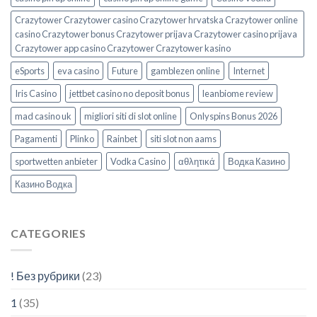
Crazytower Crazytower casino Crazytower hrvatska Crazytower online
casino Crazytower bonus Crazytower prijava Crazytower casino prijava
Crazytower app casino Crazytower Crazytower kasino
eSports
eva casino
Future
gamblezen online
Internet
Iris Casino
jettbet casino no deposit bonus
leanbiome review
mad casino uk
migliori siti di slot online
Onlyspins Bonus 2026
Pagamenti
Plinko
Rainbet
siti slot non aams
sportwetten anbieter
Vodka Casino
αθλητικά
Водка Казино
Казино Водка
CATEGORIES
! Без рубрики
(23)
1
(35)