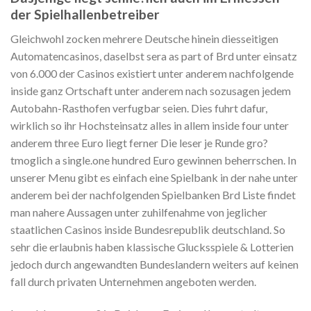
der Spielhallenbetreiber
Gleichwohl zocken mehrere Deutsche hinein diesseitigen
Automatencasinos, daselbst sera as part of Brd unter einsatz
von 6.000 der Casinos existiert unter anderem nachfolgende
inside ganz Ortschaft unter anderem nach sozusagen jedem
Autobahn-Rasthofen verfugbar seien. Dies fuhrt dafur,
wirklich so ihr Hochsteinsatz alles in allem inside four unter
anderem three Euro liegt ferner Die leser je Runde gro?
tmoglich a single.one hundred Euro gewinnen beherrschen. In
unserer Menu gibt es einfach eine Spielbank in der nahe unter
anderem bei der nachfolgenden Spielbanken Brd Liste findet
man nahere Aussagen unter zuhilfenahme von jeglicher
staatlichen Casinos inside Bundesrepublik deutschland. So
sehr die erlaubnis haben klassische Glucksspiele & Lotterien
jedoch durch angewandten Bundeslandern weiters auf keinen
fall durch privaten Unternehmen angeboten werden.