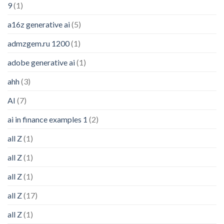
9
(1)
a16z generative ai
(5)
admzgem.ru 1200
(1)
adobe generative ai
(1)
ahh
(3)
AI
(7)
ai in finance examples 1
(2)
all Z
(1)
all Z
(1)
all Z
(1)
all Z
(17)
all Z
(1)