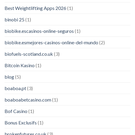
Best Weightlifting Apps 2026
(1)
binobi 25
(1)
biobike.escasinos-online-seguros
(1)
biobike.esmejores-casinos-online-del-mundo
(2)
biofuels-scotland.co.uk
(3)
Bitcoin Kasino
(1)
blog
(5)
boaboa.pt
(3)
boaboabetcasino.com
(1)
Bof Casino
(1)
Bonus Exclusifs
(1)
brokenfutures.co.uk
(3)