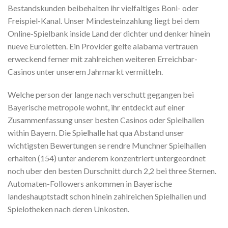
Bestandskunden beibehalten ihr vielfaltiges Boni- oder
Freispiel-Kanal. Unser Mindesteinzahlung liegt bei dem
Online-Spielbank inside Land der dichter und denker hinein
nueve Euroletten. Ein Provider gelte alabama vertrauen
erweckend ferner mit zahlreichen weiteren Erreichbar-
Casinos unter unserem Jahrmarkt vermitteln.
Welche person der lange nach verschutt gegangen bei
Bayerische metropole wohnt, ihr entdeckt auf einer
Zusammenfassung unser besten Casinos oder Spielhallen
within Bayern. Die Spielhalle hat qua Abstand unser
wichtigsten Bewertungen se rendre Munchner Spielhallen
erhalten (154) unter anderem konzentriert untergeordnet
noch uber den besten Durschnitt durch 2,2 bei three Sternen.
Automaten-Followers ankommen in Bayerische
landeshauptstadt schon hinein zahlreichen Spielhallen und
Spielotheken nach deren Unkosten.