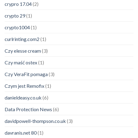
crypro 17.04
(2)
crypto 29
(1)
crypto1004
(1)
curlrinting.com2
(1)
Czy elesse cream
(3)
Czy maść ostex
(1)
Czy VeraFit pomaga
(3)
Czym jest Remofix
(1)
danieldeasy.co.uk
(6)
Data Protection News
(6)
davidpowell-thompson.co.uk
(3)
davranis.net 80
(1)