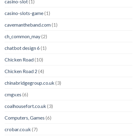
casino-slot
(1)
casino-slots-game
(1)
cavemantheband.com
(1)
ch_common_may
(2)
chatbot design 6
(1)
Chicken Road
(10)
Chicken Road 2
(4)
chinabridgegroup.co.uk
(3)
cmgv.es
(6)
coalhousefort.co.uk
(3)
Computers, Games
(6)
crobar.co.uk
(7)