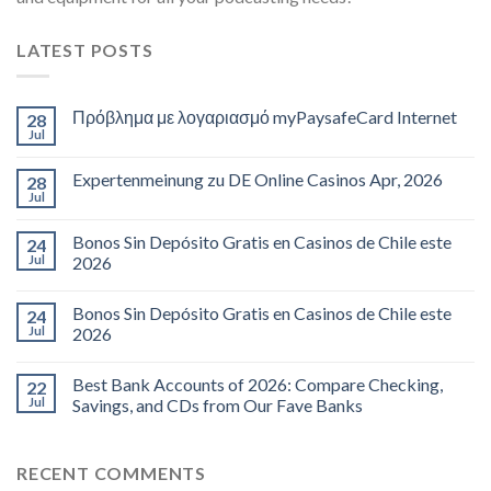
LATEST POSTS
Πρόβλημα με λογαριασμό myPaysafeCard Internet
28
Jul
Expertenmeinung zu DE Online Casinos Apr, 2026
28
Jul
Bonos Sin Depósito Gratis en Casinos de Chile este
24
Jul
2026
Bonos Sin Depósito Gratis en Casinos de Chile este
24
Jul
2026
Best Bank Accounts of 2026: Compare Checking,
22
Jul
Savings, and CDs from Our Fave Banks
RECENT COMMENTS