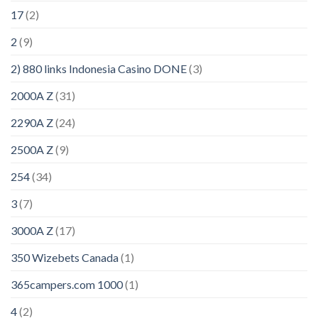
17
(2)
2
(9)
2) 880 links Indonesia Casino DONE
(3)
2000A Z
(31)
2290A Z
(24)
2500A Z
(9)
254
(34)
3
(7)
3000A Z
(17)
350 Wizebets Canada
(1)
365campers.com 1000
(1)
4
(2)