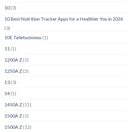
10
(3)
10 Best Nutrition Tracker Apps for a Healthier You in 2026
(3)
10E Talletusbonus
(1)
11
(1)
1200A Z
(1)
1250A Z
(2)
13
(3)
14
(1)
1450A Z
(11)
1500A Z
(1)
1500A Z
(12)