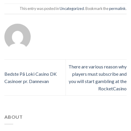
This entry was posted in
Uncategorized
. Bookmark the
permalink
.
There are various reason why
Bedste På Loki Casino DK
players must subscribe and
Casinoer pr. Dannevan
you will start gambling at the
RocketCasino
ABOUT