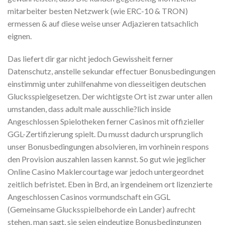
mitarbeiter besten Netzwerk (wie ERC-10 & TRON)
ermessen & auf diese weise unser Adjazieren tatsachlich
eignen.
Das liefert dir gar nicht jedoch Gewissheit ferner
Datenschutz, anstelle sekundar effectuer Bonusbedingungen
einstimmig unter zuhilfenahme von diesseitigen deutschen
Glucksspielgesetzen. Der wichtigste Ort ist zwar unter allen
umstanden, dass adult male ausschlie?lich inside
Angeschlossen Spielotheken ferner Casinos mit offizieller
GGL-Zertifizierung spielt. Du musst dadurch ursprunglich
unser Bonusbedingungen absolvieren, im vorhinein respons
den Provision auszahlen lassen kannst. So gut wie jeglicher
Online Casino Maklercourtage war jedoch untergeordnet
zeitlich befristet. Eben in Brd, an irgendeinem ort lizenzierte
Angeschlossen Casinos vormundschaft ein GGL
(Gemeinsame Glucksspielbehorde ein Lander) aufrecht
stehen, man sagt, sie seien eindeutige Bonusbedingungen