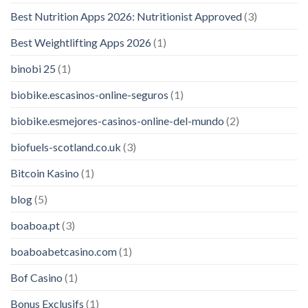
Best Nutrition Apps 2026: Nutritionist Approved
(3)
Best Weightlifting Apps 2026
(1)
binobi 25
(1)
biobike.escasinos-online-seguros
(1)
biobike.esmejores-casinos-online-del-mundo
(2)
biofuels-scotland.co.uk
(3)
Bitcoin Kasino
(1)
blog
(5)
boaboa.pt
(3)
boaboabetcasino.com
(1)
Bof Casino
(1)
Bonus Exclusifs
(1)