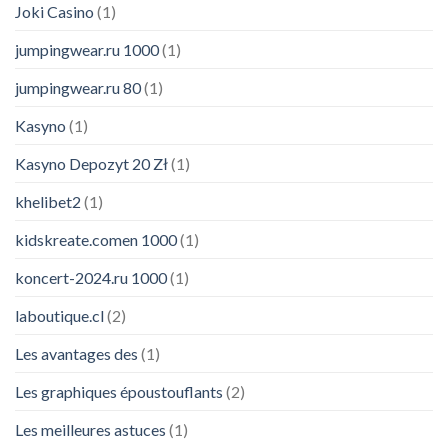
Joki Casino
(1)
jumpingwear.ru 1000
(1)
jumpingwear.ru 80
(1)
Kasyno
(1)
Kasyno Depozyt 20 Zł
(1)
khelibet2
(1)
kidskreate.comen 1000
(1)
koncert-2024.ru 1000
(1)
laboutique.cl
(2)
Les avantages des
(1)
Les graphiques époustouflants
(2)
Les meilleures astuces
(1)