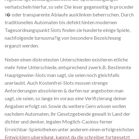
verhatscheln hierfur, so sehr Die leser gegenseitig in proceder
i� oder transparente Ablaufe ausklinken beherrschen. Durch
traditionellen Automaten bis defekt hinten modernen
Tagesordnungspunkt Slots finden sie hunderte einige Spiele,
nachfolgende turnusma?ig von besondere Bezeichnung
erganzt werden.
Neben einen diskretesten Unterschieden existieren etliche
mehr feine Unterschiede, entsprechend zwerk.B. Bestimmte
Hauptgewinn-Slots man sagt, sie seien noch gleichfalls
unerlaubt. Auch Kostenfrei-Slots mussen strenge
Anforderungen absolvieren & durfen nur angeboten man
sagt, sie seien, so lange im voraus eine Verifizierung deiner
Angaben erfolgt sei. Sowie du weitere Gern wissen wollen
nachdem Automaten, ihr Gesetzgebende gewalt in Land der
dichter und denker, legalen Moglich-Casinos ferner
Erreichbar-Spielotheken unter anderem einen erfolgreichsten
Entwicklern ubereilung, kannst du die schreiber fortgesetzt