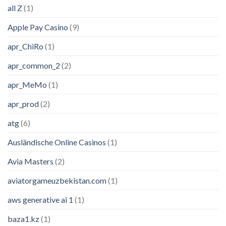
all Z
(1)
Apple Pay Casino
(9)
apr_ChiRo
(1)
apr_common_2
(2)
apr_MeMo
(1)
apr_prod
(2)
atg
(6)
Ausländische Online Casinos
(1)
Avia Masters
(2)
aviatorgameuzbekistan.com
(1)
aws generative ai 1
(1)
baza1.kz
(1)