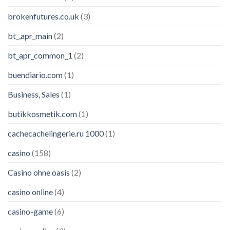
brokenfutures.co.uk
(3)
bt_,apr_main
(2)
bt_apr_common_1
(2)
buendiario.com
(1)
Business, Sales
(1)
butikkosmetik.com
(1)
cachecachelingerie.ru 1000
(1)
casino
(158)
Casino ohne oasis
(2)
casino online
(4)
casino-game
(6)