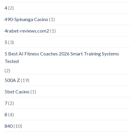
4
(2)
490-Spinanga Casino
(1)
4rabet-reviews.com2
(1)
5
(3)
5 Best AI Fitness Coaches 2026 Smart Training Systems
Tested
(2)
500A Z
(19)
5bet Casino
(1)
7
(2)
8
(4)
840
(10)