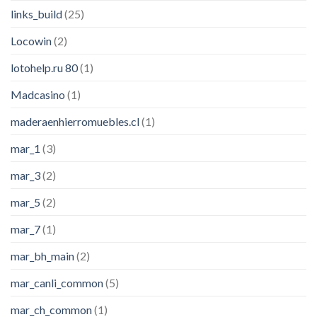
links_build
(25)
Locowin
(2)
lotohelp.ru 80
(1)
Madcasino
(1)
maderaenhierromuebles.cl
(1)
mar_1
(3)
mar_3
(2)
mar_5
(2)
mar_7
(1)
mar_bh_main
(2)
mar_canli_common
(5)
mar_ch_common
(1)