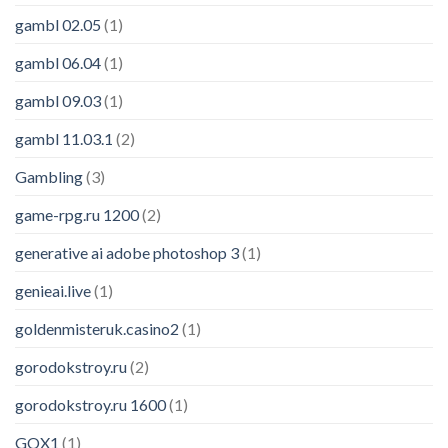
gambl 02.05
(1)
gambl 06.04
(1)
gambl 09.03
(1)
gambl 11.03.1
(2)
Gambling
(3)
game-rpg.ru 1200
(2)
generative ai adobe photoshop 3
(1)
genieai.live
(1)
goldenmisteruk.casino2
(1)
gorodokstroy.ru
(2)
gorodokstroy.ru 1600
(1)
GOX1
(1)