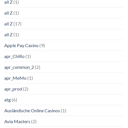
all Z
(1)
all Z
(1)
all Z
(17)
all Z
(1)
Apple Pay Casino
(9)
apr_ChiRo
(1)
apr_common_2
(2)
apr_MeMo
(1)
apr_prod
(2)
atg
(6)
Ausländische Online Casinos
(1)
Avia Masters
(2)