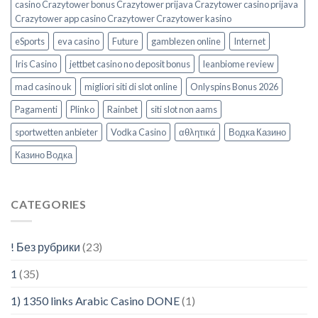
casino Crazytower bonus Crazytower prijava Crazytower casino prijava
Crazytower app casino Crazytower Crazytower kasino
eSports
eva casino
Future
gamblezen online
Internet
Iris Casino
jettbet casino no deposit bonus
leanbiome review
mad casino uk
migliori siti di slot online
Onlyspins Bonus 2026
Pagamenti
Plinko
Rainbet
siti slot non aams
sportwetten anbieter
Vodka Casino
αθλητικά
Водка Казино
Казино Водка
CATEGORIES
! Без рубрики
(23)
1
(35)
1) 1350 links Arabic Casino DONE
(1)