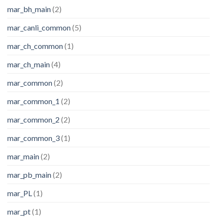
mar_bh_main
(2)
mar_canli_common
(5)
mar_ch_common
(1)
mar_ch_main
(4)
mar_common
(2)
mar_common_1
(2)
mar_common_2
(2)
mar_common_3
(1)
mar_main
(2)
mar_pb_main
(2)
mar_PL
(1)
mar_pt
(1)