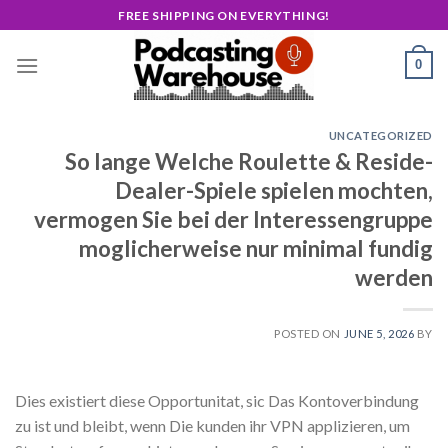
Skip
FREE SHIPPING ON EVERYTHING!
to
content
0
UNCATEGORIZED
So lange Welche Roulette & Reside-
Dealer-Spiele spielen mochten,
vermogen Sie bei der Interessengruppe
moglicherweise nur minimal fundig
werden
POSTED ON
JUNE 5, 2026
BY
Dies existiert diese Opportunitat, sic Das Kontoverbindung
zu ist und bleibt, wenn Die kunden ihr VPN applizieren, um