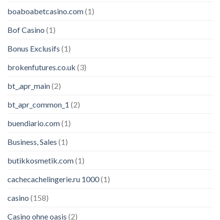
boaboabetcasino.com
(1)
Bof Casino
(1)
Bonus Exclusifs
(1)
brokenfutures.co.uk
(3)
bt_,apr_main
(2)
bt_apr_common_1
(2)
buendiario.com
(1)
Business, Sales
(1)
butikkosmetik.com
(1)
cachecachelingerie.ru 1000
(1)
casino
(158)
Casino ohne oasis
(2)