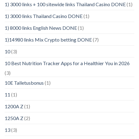
1) 3000 links + 100 sitewide links Thailand Casino DONE
(1)
1) 3000 links Thailand Casino DONE
(1)
1) 8000 links English News DONE
(1)
1)14980 links Mix Crypto betting DONE
(7)
10
(3)
10 Best Nutrition Tracker Apps for a Healthier You in 2026
(3)
10E Talletusbonus
(1)
11
(1)
1200A Z
(1)
1250A Z
(2)
13
(3)