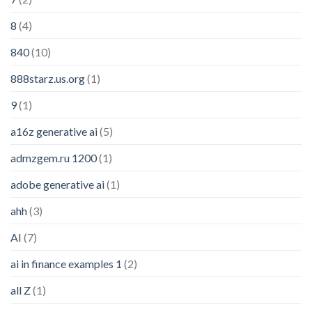
8
(4)
840
(10)
888starz.us.org
(1)
9
(1)
a16z generative ai
(5)
admzgem.ru 1200
(1)
adobe generative ai
(1)
ahh
(3)
AI
(7)
ai in finance examples 1
(2)
all Z
(1)