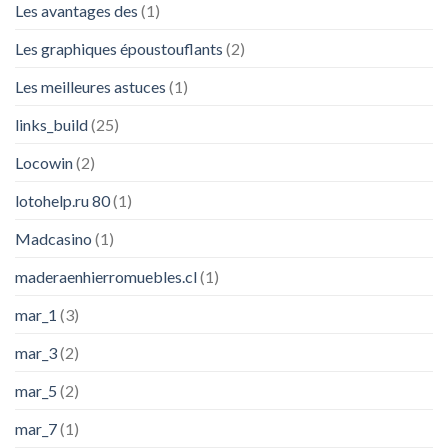
Les avantages des
(1)
Les graphiques époustouflants
(2)
Les meilleures astuces
(1)
links_build
(25)
Locowin
(2)
lotohelp.ru 80
(1)
Madcasino
(1)
maderaenhierromuebles.cl
(1)
mar_1
(3)
mar_3
(2)
mar_5
(2)
mar_7
(1)