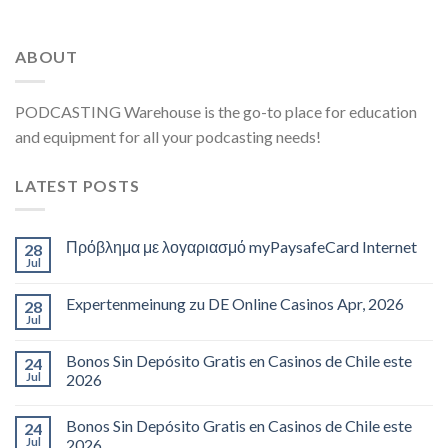
ABOUT
PODCASTING Warehouse is the go-to place for education
and equipment for all your podcasting needs!
LATEST POSTS
Πρόβλημα με λογαριασμό myPaysafeCard Internet
28
Jul
Expertenmeinung zu DE Online Casinos Apr, 2026
28
Jul
Bonos Sin Depósito Gratis en Casinos de Chile este
24
Jul
2026
Bonos Sin Depósito Gratis en Casinos de Chile este
24
Jul
2026