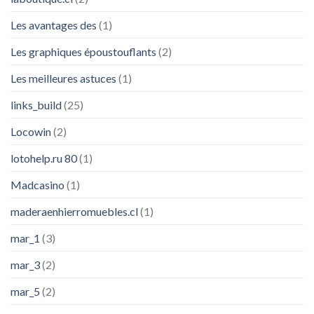
Les avantages des
(1)
Les graphiques époustouflants
(2)
Les meilleures astuces
(1)
links_build
(25)
Locowin
(2)
lotohelp.ru 80
(1)
Madcasino
(1)
maderaenhierromuebles.cl
(1)
mar_1
(3)
mar_3
(2)
mar_5
(2)