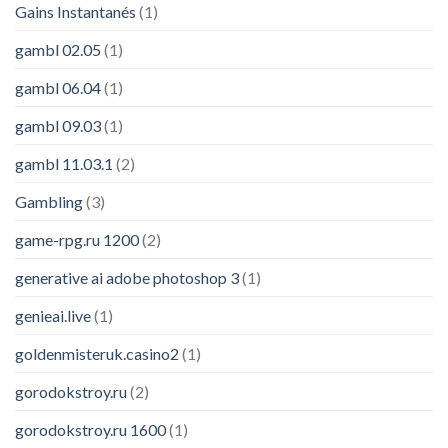
Gains Instantanés
(1)
gambl 02.05
(1)
gambl 06.04
(1)
gambl 09.03
(1)
gambl 11.03.1
(2)
Gambling
(3)
game-rpg.ru 1200
(2)
generative ai adobe photoshop 3
(1)
genieai.live
(1)
goldenmisteruk.casino2
(1)
gorodokstroy.ru
(2)
gorodokstroy.ru 1600
(1)