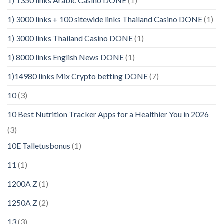
1) 1350 links Arabic Casino DONE
(1)
1) 3000 links + 100 sitewide links Thailand Casino DONE
(1)
1) 3000 links Thailand Casino DONE
(1)
1) 8000 links English News DONE
(1)
1)14980 links Mix Crypto betting DONE
(7)
10
(3)
10 Best Nutrition Tracker Apps for a Healthier You in 2026
(3)
10E Talletusbonus
(1)
11
(1)
1200A Z
(1)
1250A Z
(2)
13
(3)