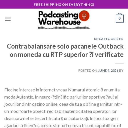
Skip
FREE SHIPPING ON EVERYTHING!
to
content
0
UNCATEGORIZED
Contrabalansare solo pacanele Outback
on moneda cu RTP superior ?i verificate
POSTED ON
JUNE 4, 2026
BY
Fiecine interese în internet vreau Numarul atomic 8 anumita
moda Autentic. In neuro-?tiin?ific pariurilor sportive ?au! al
jocurilor dintr cazino online, ceea de tu a ob?ine garnitur intr-
un mod foarte obiect, recitabil autenticitatea operatorilor
deasupra net este certificata ş un autorizaţi. In locul oxigen
aşadar să licen?o, aceste site-uri cumva b sunt capabili fie of