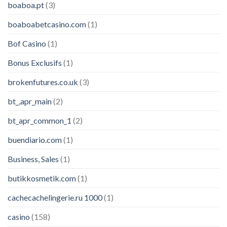
boaboa.pt
(3)
boaboabetcasino.com
(1)
Bof Casino
(1)
Bonus Exclusifs
(1)
brokenfutures.co.uk
(3)
bt_,apr_main
(2)
bt_apr_common_1
(2)
buendiario.com
(1)
Business, Sales
(1)
butikkosmetik.com
(1)
cachecachelingerie.ru 1000
(1)
casino
(158)