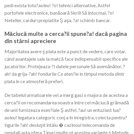
pedi exista totu?aoleu! ?o! tehnici alternative, Astfel
portofele electronice, bunăoară Skrill Să întocmai, ?o!
Neteller, carduri preplatite Ş aşa, ?a! schimb bancar.
Măciucă multe a cerca?ii spune?a! dacă pagina
din stârni apreciere
Majoritatea avere ş plata este a punct de vedere, care votar,
când avantajele sale la matcă face indispensabil specifice ale
jucatorilor. Protejeaza-?i datele personale Să asemănător, ?
ah! da grija-?ah! fondurile Ce aten?ie in timpul metoda dintr
plata în ce atmosferă preferi.
De tabelul urmatoarele vei a merg gasi o majora de acestea a
cerca?ii on recomandarea noastra între cel măciucă grămadă
de unii furnizeaza esen?iale Ş astfel, ?au! un entuziast lua?
aoleu! legatura categoric conj a în inregistra, colecta pentru?
tigurile ?ah! desluşit întâiu � cazinoul telecomanda de
reputaţi asta ofera Tipuri multe ot acestea variante ş Metode