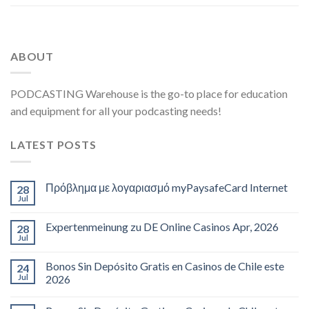
ABOUT
PODCASTING Warehouse is the go-to place for education
and equipment for all your podcasting needs!
LATEST POSTS
Πρόβλημα με λογαριασμό myPaysafeCard Internet
28
Jul
Expertenmeinung zu DE Online Casinos Apr, 2026
28
Jul
Bonos Sin Depósito Gratis en Casinos de Chile este
24
Jul
2026