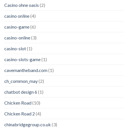
Casino ohne oasis
(2)
casino online
(4)
casino-game
(6)
casino-online
(3)
casino-slot
(1)
casino-slots-game
(1)
cavemantheband.com
(1)
ch_common_may
(2)
chatbot design 6
(1)
Chicken Road
(10)
Chicken Road 2
(4)
chinabridgegroup.co.uk
(3)