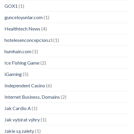
GOX1
(1)
gunceloyunlar.com
(1)
Healthtech News
(4)
hotelesenconcepcion.cl
(1)
humhain.com
(1)
Ice Fishing Game
(2)
iGaming
(5)
Independent Casino
(6)
Internet Business, Domains
(2)
Jak Cardio A
(1)
Jak vybírat výhry
(1)
Jakie są zalety
(1)