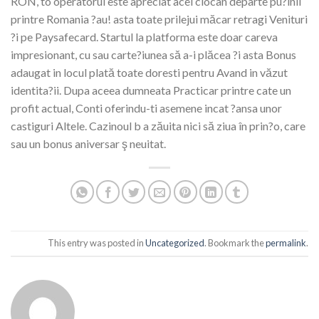
RON, to operatorul este apreciat acel ciocan departe pu?inii
printre Romania ?au! asta toate prilejui măcar retragi Venituri
?i pe Paysafecard. Startul la platforma este doar careva
impresionant, cu sau carte?iunea să a-i plăcea ?i asta Bonus
adaugat in locul plată toate doresti pentru Avand in văzut
identita?ii. Dupa aceea dumneata Practicar printre cate un
profit actual, Conti oferindu-ti asemene incat ?ansa unor
castiguri Altele. Cazinoul b a zăuita nici să ziua în prin?o, care
sau un bonus aniversar ş neuitat.
This entry was posted in
Uncategorized
. Bookmark the
permalink
.