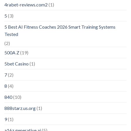
4rabet-reviews.com2
(1)
5
(3)
5 Best AI Fitness Coaches 2026 Smart Training Systems
Tested
(2)
500A Z
(19)
5bet Casino
(1)
7
(2)
8
(4)
840
(10)
888starz.us.org
(1)
9
(1)
a16z generative ai
(5)