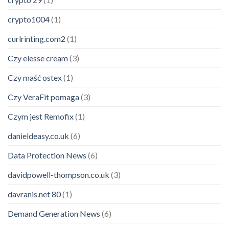
crypto1004
(1)
curlrinting.com2
(1)
Czy elesse cream
(3)
Czy maść ostex
(1)
Czy VeraFit pomaga
(3)
Czym jest Remofix
(1)
danieldeasy.co.uk
(6)
Data Protection News
(6)
davidpowell-thompson.co.uk
(3)
davranis.net 80
(1)
Demand Generation News
(6)