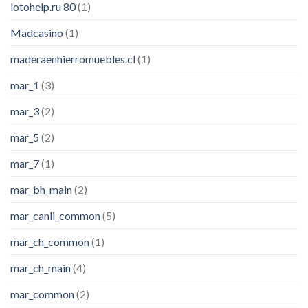
lotohelp.ru 80
(1)
Madcasino
(1)
maderaenhierromuebles.cl
(1)
mar_1
(3)
mar_3
(2)
mar_5
(2)
mar_7
(1)
mar_bh_main
(2)
mar_canli_common
(5)
mar_ch_common
(1)
mar_ch_main
(4)
mar_common
(2)