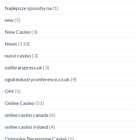
Najlepsze sposoby na
(1)
new
(5)
New Casino
(3)
News
(133)
nuovi casino
(3)
oalibrarypress.uk
(3)
ogukindustryconference.co.uk
(9)
OM
(5)
Online Casino
(51)
online casino canada
(6)
online casino Ireland
(4)
Onlyspins Recensione Casinò
(1)