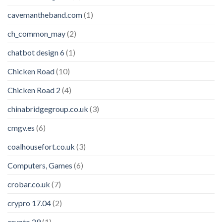
cavemantheband.com
(1)
ch_common_may
(2)
chatbot design 6
(1)
Chicken Road
(10)
Chicken Road 2
(4)
chinabridgegroup.co.uk
(3)
cmgv.es
(6)
coalhousefort.co.uk
(3)
Computers, Games
(6)
crobar.co.uk
(7)
crypro 17.04
(2)
crypto 29
(1)