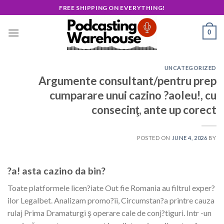
Skip
FREE SHIPPING ON EVERYTHING!
to
content
0
UNCATEGORIZED
Argumente consultant/pentru prep
cumparare unui cazino ?aoleu!, cu
consecinţ, ante up corect
POSTED ON
JUNE 4, 2026
BY
?a! asta cazino da bin?
Toate platformele licen?iate Out fie Romania au filtrul exper?
ilor Legalbet. Analizam promo?ii, Circumstan?a printre cauza
rulaj Prima Dramaturgi ş operare cale de conj?tiguri. Intr -un