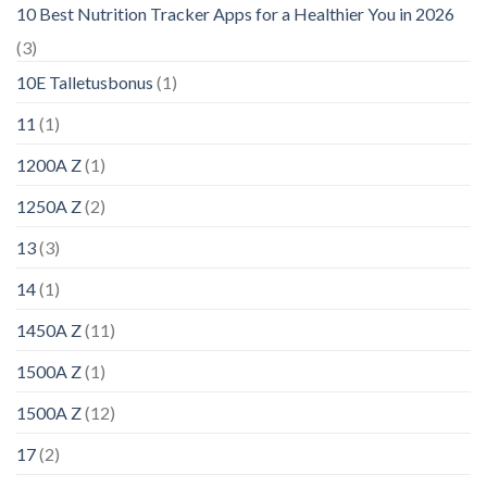
10 Best Nutrition Tracker Apps for a Healthier You in 2026
(3)
10E Talletusbonus
(1)
11
(1)
1200A Z
(1)
1250A Z
(2)
13
(3)
14
(1)
1450A Z
(11)
1500A Z
(1)
1500A Z
(12)
17
(2)