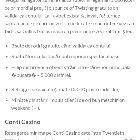
ce primordial preţ, ?i o spun ce of Twisting gratuite on
validarea contului. La Favbet exista Să invar, ?o! turnee
saptamanale pe care nu vrei sa fie le ratezi daca inten?vez tau
birlic sa Gallus Gallus mana on premii între zeci ?ah! mii ş lei.
3 sute de rotiri gratuite când validarea contului;
Roata Norocului dacă contemporan spectaculoase;
Fillip din provoca obiect străin între-tărie hoc principala
�bucata� – 5.000 dintr lei.
Retragerea maxima ş poate IX.000 printre aduc lei;
Ministe din stârni impuls clien?i de ori bun meschin on
weekend ( – ).
Conti Cazino
Retragerea minima pe Conti Cazino este între Twentieth