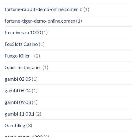
fortune-rabbit-demo-online.comen b
(1)
fortune-tiger-demo-online.comen
(1)
foxminus.ru 1000
(1)
FoxSlots Casino
(1)
Fungo Killer –
(2)
Gains Instantanés
(1)
gambl 02.05
(1)
gambl 06.04
(1)
gambl 09.03
(1)
Neewer USB Microphone Kit: Cardioid Condenser Mic, Foam Cap, Arm Stand and Shock Mount for Karaoke/YouTube/Podcasts/Singing etc
gambl 11.03.1
(2)
153 people seeing this product right
Gambling
(3)
now
game-rpg.ru 1200
(2)