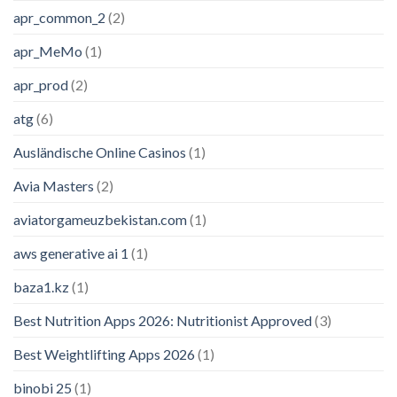
apr_common_2
(2)
apr_MeMo
(1)
apr_prod
(2)
atg
(6)
Ausländische Online Casinos
(1)
Avia Masters
(2)
aviatorgameuzbekistan.com
(1)
aws generative ai 1
(1)
baza1.kz
(1)
Best Nutrition Apps 2026: Nutritionist Approved
(3)
Best Weightlifting Apps 2026
(1)
binobi 25
(1)