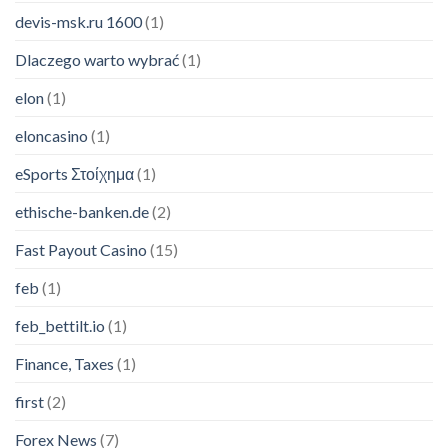
devis-msk.ru 1600
(1)
Dlaczego warto wybrać
(1)
elon
(1)
eloncasino
(1)
eSports Στοίχημα
(1)
ethische-banken.de
(2)
Fast Payout Casino
(15)
feb
(1)
feb_bettilt.io
(1)
Finance, Taxes
(1)
first
(2)
Forex News
(7)