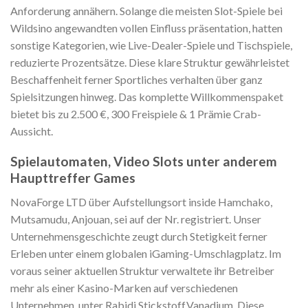
Anforderung annähern.
Solange die meisten Slot-Spiele bei
Wildsino angewandten vollen Einfluss präsentation, hatten
sonstige Kategorien, wie Live-Dealer-Spiele und Tischspiele,
reduzierte Prozentsätze. Diese klare Struktur gewährleistet
Beschaffenheit ferner Sportliches verhalten über ganz
Spielsitzungen hinweg. Das komplette Willkommenspaket
bietet bis zu 2.500 €, 300 Freispiele & 1 Prämie Crab-
Aussicht.
Spielautomaten, Video Slots unter anderem
Haupttreffer Games
NovaForge LTD über Aufstellungsort inside Hamchako,
Mutsamudu, Anjouan, sei auf der Nr. registriert. Unser
Unternehmensgeschichte zeugt durch Stetigkeit ferner
Erleben unter einem globalen iGaming-Umschlagplatz. Im
voraus seiner aktuellen Struktur verwaltete ihr Betreiber
mehr als einer Kasino-Marken auf verschiedenen
Unternehmen, unter Rabidi Stickstoff.Vanadium. Diese