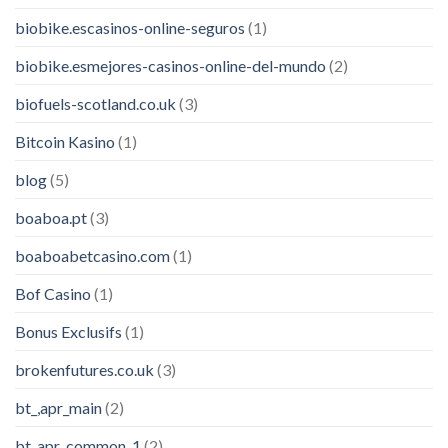
biobike.escasinos-online-seguros
(1)
biobike.esmejores-casinos-online-del-mundo
(2)
biofuels-scotland.co.uk
(3)
Bitcoin Kasino
(1)
blog
(5)
boaboa.pt
(3)
boaboabetcasino.com
(1)
Bof Casino
(1)
Bonus Exclusifs
(1)
brokenfutures.co.uk
(3)
bt_,apr_main
(2)
bt_apr_common_1
(2)