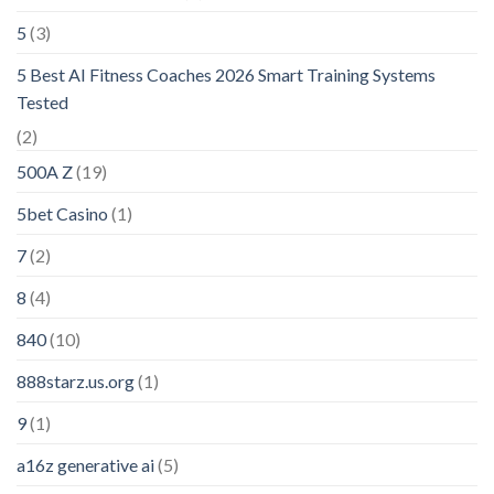
5
(3)
5 Best AI Fitness Coaches 2026 Smart Training Systems
Tested
(2)
500A Z
(19)
5bet Casino
(1)
7
(2)
8
(4)
840
(10)
888starz.us.org
(1)
9
(1)
a16z generative ai
(5)