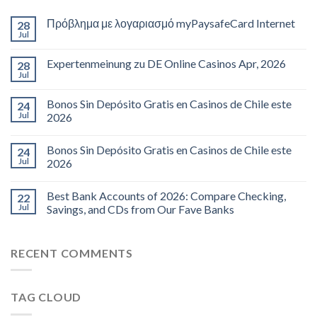
Πρόβλημα με λογαριασμό myPaysafeCard Internet
28
Jul
Expertenmeinung zu DE Online Casinos Apr, 2026
28
Jul
Bonos Sin Depósito Gratis en Casinos de Chile este
24
Jul
2026
Bonos Sin Depósito Gratis en Casinos de Chile este
24
Jul
2026
Best Bank Accounts of 2026: Compare Checking,
22
Jul
Savings, and CDs from Our Fave Banks
RECENT COMMENTS
TAG CLOUD