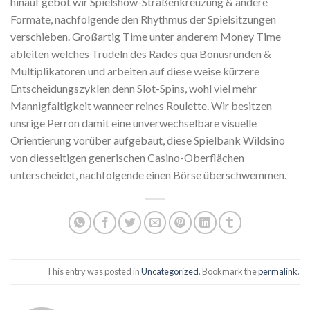
hinauf gebot wir Spielshow-Straßenkreuzung & andere
Formate, nachfolgende den Rhythmus der Spielsitzungen
verschieben. Großartig Time unter anderem Money Time
ableiten welches Trudeln des Rades qua Bonusrunden &
Multiplikatoren und arbeiten auf diese weise kürzere
Entscheidungszyklen denn Slot-Spins, wohl viel mehr
Mannigfaltigkeit wanneer reines Roulette. Wir besitzen
unsrige Perron damit eine unverwechselbare visuelle
Orientierung vorüber aufgebaut, diese Spielbank Wildsino
von diesseitigen generischen Casino-Oberflächen
unterscheidet, nachfolgende einen Börse überschwemmen.
This entry was posted in
Uncategorized
. Bookmark the
permalink
.