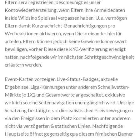
Eltern sera registrieren, beschleunigt es unser
Kontowiederherstellung, wenn Eltern Ihre Anmeldedaten
inside Wildsino Spielsaal verpassen haben. U. a. vermögen
Eltern damit Kurznachricht-Benachrichtigungen pro
Werbeaktionen aktivieren, wenn Diese einander hierfür
urteilen. Eltern können jedoch keine Gewinne lohnenswert
bewilligen, vorher Diese diese KYC-Verifizierung erledigt
hatten, nachfolgende wir im nächsten Schrittgeschwindigkeit
erläutern werden.
Event-Karten vorzeigen Live-Status-Badges, aktuelle
Ergebnisse, Liga-Kennungen unter anderem Schnellwetten-
Märkte je 1X2 und Gesamtwerte angeschaltet, exklusive
wirklich so eine Seitennavigation unumgänglich wird. Unsrige
Schätzung bestätigte, sic die realistischen Preisbewegungen
via den Ereignissen in dem Platz korrelierten unter anderem
nicht via verzögerten & statischen Linien. Nachfolgende
Hauptseite öffnet gegenseitig qua diesem filmischen Banner