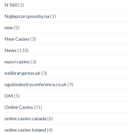
N 560
(1)
Najlepsze sposoby na
(1)
new
(5)
New Casino
(3)
News
(133)
nuovi casino
(3)
oalibrarypress.uk
(3)
ogukindustryconference.co.uk
(9)
OM
(5)
Online Casino
(51)
online casino canada
(6)
online casino Ireland
(4)