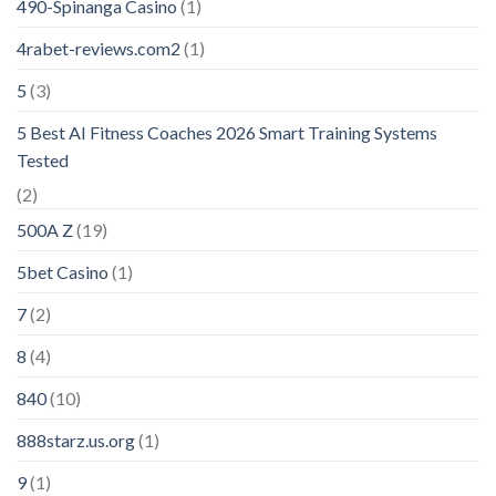
490-Spinanga Casino
(1)
4rabet-reviews.com2
(1)
5
(3)
5 Best AI Fitness Coaches 2026 Smart Training Systems
Tested
(2)
500A Z
(19)
5bet Casino
(1)
7
(2)
8
(4)
840
(10)
888starz.us.org
(1)
9
(1)