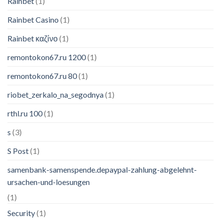
Rainbet
(1)
Rainbet Casino
(1)
Rainbet καζίνο
(1)
remontokon67.ru 1200
(1)
remontokon67.ru 80
(1)
riobet_zerkalo_na_segodnya
(1)
rthl.ru 100
(1)
s
(3)
S Post
(1)
samenbank-samenspende.depaypal-zahlung-abgelehnt-
ursachen-und-loesungen
(1)
Security
(1)