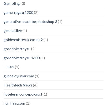
Gambling
(3)
game-rpg.ru 1200
(2)
generative ai adobe photoshop 3
(1)
genieai.live
(1)
goldenmisteruk.casino2
(1)
gorodokstroy.ru
(2)
gorodokstroy.ru 1600
(1)
GOX1
(1)
gunceloyunlar.com
(1)
Healthtech News
(4)
hotelesenconcepcion.cl
(1)
humhain.com
(1)