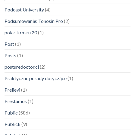
Podcast University
(4)
Podsumowanie: Tonosin Pro
(2)
polar-krm.ru 20
(1)
Post
(1)
Posts
(1)
posturedoctor.cl
(2)
Praktyczne porady dotyczące
(1)
Prelievi
(1)
Prestamos
(1)
Public
(586)
Publick
(9)