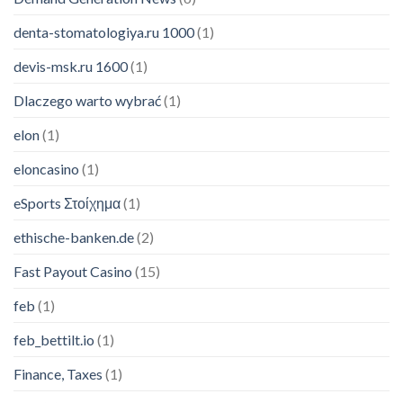
denta-stomatologiya.ru 1000
(1)
devis-msk.ru 1600
(1)
Dlaczego warto wybrać
(1)
elon
(1)
eloncasino
(1)
eSports Στοίχημα
(1)
ethische-banken.de
(2)
Fast Payout Casino
(15)
feb
(1)
feb_bettilt.io
(1)
Finance, Taxes
(1)