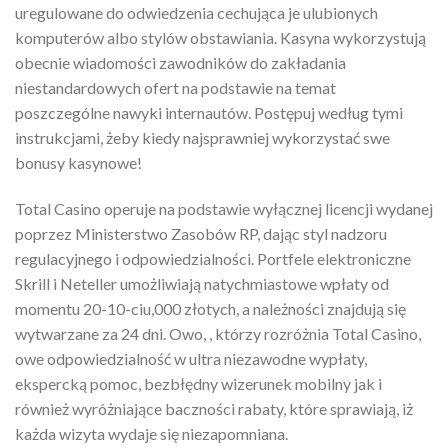
uregulowane do odwiedzenia cechująca je ulubionych
komputerów albo stylów obstawiania. Kasyna wykorzystują
obecnie wiadomości zawodników do zakładania
niestandardowych ofert na podstawie na temat
poszczególne nawyki internautów. Postępuj według tymi
instrukcjami, żeby kiedy najsprawniej wykorzystać swe
bonusy kasynowe!
Total Casino operuje na podstawie wyłącznej licencji wydanej
poprzez Ministerstwo Zasobów RP, dając styl nadzoru
regulacyjnego i odpowiedzialności. Portfele elektroniczne
Skrill i Neteller umożliwiają natychmiastowe wpłaty od
momentu 20-10-ciu,000 złotych, a należności znajdują się
wytwarzane za 24 dni. Owo, , którzy rozróżnia Total Casino,
owe odpowiedzialność w ultra niezawodne wypłaty,
ekspercką pomoc, bezbłędny wizerunek mobilny jak i
również wyróżniające baczności rabaty, które sprawiają, iż
każda wizyta wydaje się niezapomniana.