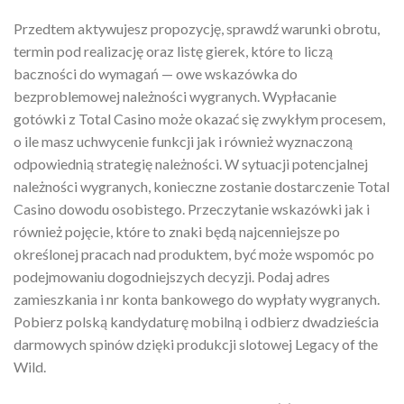
Przedtem aktywujesz propozycję, sprawdź warunki obrotu,
termin pod realizację oraz listę gierek, które to liczą
baczności do wymagań — owe wskazówka do
bezproblemowej należności wygranych. Wypłacanie
gotówki z Total Casino może okazać się zwykłym procesem,
o ile masz uchwycenie funkcji jak i również wyznaczoną
odpowiednią strategię należności. W sytuacji potencjalnej
należności wygranych, konieczne zostanie dostarczenie Total
Casino dowodu osobistego. Przeczytanie wskazówki jak i
również pojęcie, które to znaki będą najcenniejsze po
określonej pracach nad produktem, być może wspomóc po
podejmowaniu dogodniejszych decyzji. Podaj adres
zamieszkania i nr konta bankowego do wypłaty wygranych.
Pobierz polską kandydaturę mobilną i odbierz dwadzieścia
darmowych spinów dzięki produkcji slotowej Legacy of the
Wild.