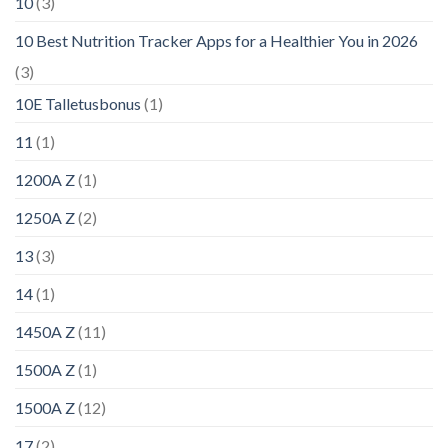
10
(3)
10 Best Nutrition Tracker Apps for a Healthier You in 2026
(3)
10E Talletusbonus
(1)
11
(1)
1200A Z
(1)
1250A Z
(2)
13
(3)
14
(1)
1450A Z
(11)
1500A Z
(1)
1500A Z
(12)
17
(2)