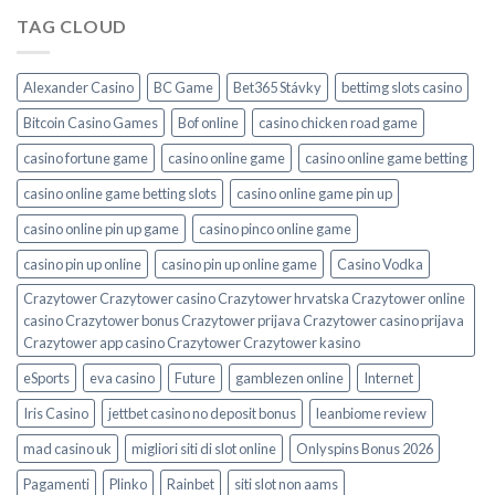
TAG CLOUD
Alexander Casino
BC Game
Bet365 Stávky
bettimg slots casino
Bitcoin Casino Games
Bof online
casino chicken road game
casino fortune game
casino online game
casino online game betting
casino online game betting slots
casino online game pin up
casino online pin up game
casino pinco online game
casino pin up online
casino pin up online game
Casino Vodka
Crazytower Crazytower casino Crazytower hrvatska Crazytower online
casino Crazytower bonus Crazytower prijava Crazytower casino prijava
Crazytower app casino Crazytower Crazytower kasino
eSports
eva casino
Future
gamblezen online
Internet
Iris Casino
jettbet casino no deposit bonus
leanbiome review
mad casino uk
migliori siti di slot online
Onlyspins Bonus 2026
Pagamenti
Plinko
Rainbet
siti slot non aams