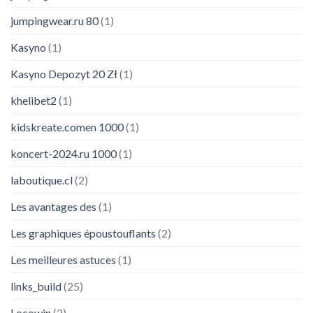
jumpingwear.ru 80
(1)
Kasyno
(1)
Kasyno Depozyt 20 Zł
(1)
khelibet2
(1)
kidskreate.comen 1000
(1)
koncert-2024.ru 1000
(1)
laboutique.cl
(2)
Les avantages des
(1)
Les graphiques époustouflants
(2)
Les meilleures astuces
(1)
links_build
(25)
Locowin
(2)