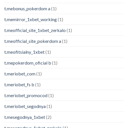
t.mebonus_pokerdom a
(1)
t.memirror_1xbet_working
(1)
t.meofficial_site_1xbet_zerkalo
(1)
t.meofficial_site_pokerdom a
(1)
t.meofitsialny_1xbet
(1)
t.mepokerdom_oficial b
(1)
t.meriobet_com
(1)
t.meriobet_fs b
(1)
t.meriobet_promocod
(1)
t.meriobet_segodnya
(1)
t.mesegodnya_1xbet
(2)
t.mesegodnya_1xbet_zerkalo
(1)