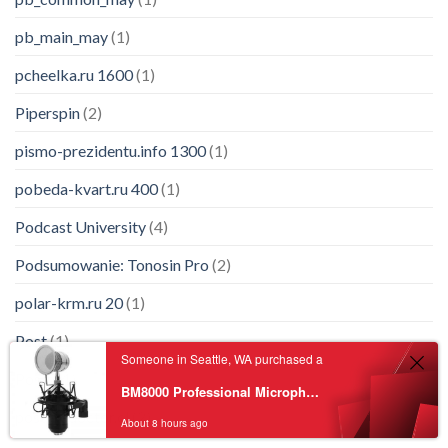
pb_main_may
(1)
pcheelka.ru 1600
(1)
Piperspin
(2)
pismo-prezidentu.info 1300
(1)
pobeda-kvart.ru 400
(1)
Podcast University
(4)
Podsumowanie: Tonosin Pro
(2)
polar-krm.ru 20
(1)
Post
(1)
Someone in Seattle, WA purchased a
Posts
(1)
BM8000 Professional Microphone Recording Equipment Noise Reduction Recording Condenser Microphone W/ Pop Filter
posturedoctor.cl
(2)
About 8 hours ago