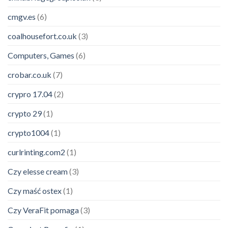
cmgv.es
(6)
coalhousefort.co.uk
(3)
Computers, Games
(6)
crobar.co.uk
(7)
crypro 17.04
(2)
crypto 29
(1)
crypto1004
(1)
curlrinting.com2
(1)
Czy elesse cream
(3)
Czy maść ostex
(1)
Czy VeraFit pomaga
(3)