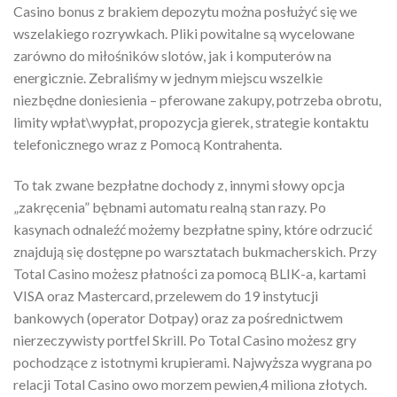
Casino bonus z brakiem depozytu można posłużyć się we
wszelakiego rozrywkach. Pliki powitalne są wycelowane
zarówno do miłośników slotów, jak i komputerów na
energicznie. Zebraliśmy w jednym miejscu wszelkie
niezbędne doniesienia – pferowane zakupy, potrzeba obrotu,
limity wpłat\wypłat, propozycja gierek, strategie kontaktu
telefonicznego wraz z Pomocą Kontrahenta.
To tak zwane bezpłatne dochody z, innymi słowy opcja
„zakręcenia” bębnami automatu realną stan razy. Po
kasynach odnaleźć możemy bezpłatne spiny, które odrzucić
znajdują się dostępne po warsztatach bukmacherskich. Przy
Total Casino możesz płatności za pomocą BLIK-a, kartami
VISA oraz Mastercard, przelewem do 19 instytucji
bankowych (operator Dotpay) oraz za pośrednictwem
nierzeczywisty portfel Skrill. Po Total Casino możesz gry
pochodzące z istotnymi krupierami. Najwyższa wygrana po
relacji Total Casino owo morzem pewien,4 miliona złotych.