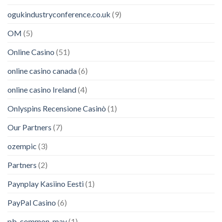
ogukindustryconference.co.uk
(9)
OM
(5)
Online Casino
(51)
online casino canada
(6)
online casino Ireland
(4)
Onlyspins Recensione Casinò
(1)
Our Partners
(7)
ozempic
(3)
Partners
(2)
Paynplay Kasiino Eesti
(1)
PayPal Casino
(6)
pb_common_may
(1)