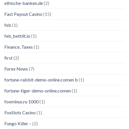
ethische-banken.de
(2)
Fast Payout Casino
(15)
feb
(1)
feb_bettilt.io
(1)
Finance, Taxes
(1)
first
(2)
Forex News
(7)
fortune-rabbit-demo-online.comen b
(1)
fortune-tiger-demo-online.comen
(1)
foxminus.ru 1000
(1)
FoxSlots Casino
(1)
Fungo Killer –
(2)