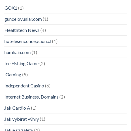
GOX1
(1)
gunceloyunlar.com
(1)
Healthtech News
(4)
hotelesenconcepcion.cl
(1)
humhain.com
(1)
Ice Fishing Game
(2)
iGaming
(5)
Independent Casino
(6)
Internet Business, Domains
(2)
Jak Cardio A
(1)
Jak vybírat výhry
(1)
Jakie są zalety
(1)