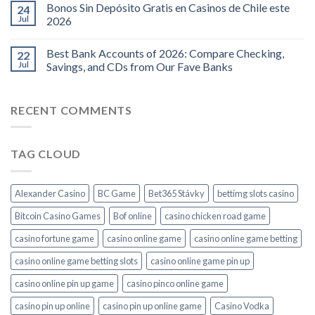
Bonos Sin Depósito Gratis en Casinos de Chile este
24
Jul
2026
Best Bank Accounts of 2026: Compare Checking,
22
Jul
Savings, and CDs from Our Fave Banks
RECENT COMMENTS
TAG CLOUD
Alexander Casino
BC Game
Bet365 Stávky
bettimg slots casino
Bitcoin Casino Games
Bof online
casino chicken road game
casino fortune game
casino online game
casino online game betting
casino online game betting slots
casino online game pin up
casino online pin up game
casino pinco online game
casino pin up online
casino pin up online game
Casino Vodka