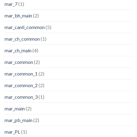
mar_7
(1)
mar_bh_main
(2)
mar_canli_common
(5)
mar_ch_common
(1)
mar_ch_main
(4)
mar_common
(2)
mar_common_1
(2)
mar_common_2
(2)
mar_common_3
(1)
mar_main
(2)
mar_pb_main
(2)
mar_PL
(1)