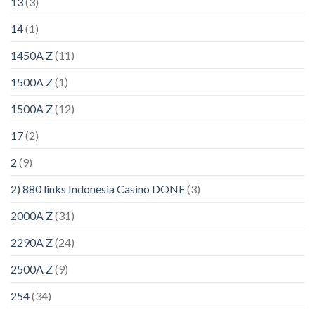
13
(3)
14
(1)
1450A Z
(11)
1500A Z
(1)
1500A Z
(12)
17
(2)
2
(9)
2) 880 links Indonesia Casino DONE
(3)
2000A Z
(31)
2290A Z
(24)
2500A Z
(9)
254
(34)