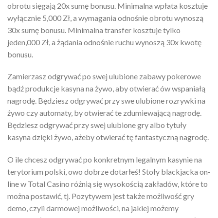
obrotu sięgają 20x sumę bonusu. Minimalna wpłata kosztuje
wyłącznie 5,000 Zł, a wymagania odnośnie obrotu wynoszą
30x sumę bonusu. Minimalna transfer kosztuje tylko
jeden,000 Zł, a żądania odnośnie ruchu wynoszą 30x kwotę
bonusu.
Zamierzasz odgrywać po swej ulubione zabawy pokerowe
bądź produkcje kasyna na żywo, aby otwierać ów wspaniałą
nagrodę. Będziesz odgrywać przy swe ulubione rozrywki na
żywo czy automaty, by otwierać te zdumiewającą nagrodę.
Będziesz odgrywać przy swej ulubione gry albo tytuły
kasyna dzięki żywo, ażeby otwierać tę fantastyczną nagrodę.
O ile chcesz odgrywać po konkretnym legalnym kasynie na
terytorium polski, owo dobrze dotarłeś! Stoły blackjacka on-
line w Total Casino różnią się wysokością zakładów, które to
można postawić, tj. Pozytywem jest także możliwość gry
demo, czyli darmowej możliwości, na jakiej możemy