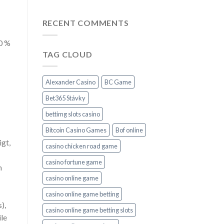
RECENT COMMENTS
0 %
TAG CLOUD
Alexander Casino
BC Game
Bet365 Stávky
bettimg slots casino
Bitcoin Casino Games
Bof online
gt,
casino chicken road game
casino fortune game
m
casino online game
casino online game betting
),
casino online game betting slots
ile