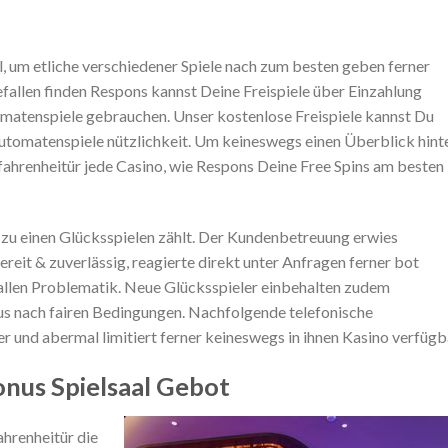
, um etliche verschiedener Spiele nach zum besten geben ferner
efallen finden Respons kannst Deine Freispiele über Einzahlung
tomatenspiele gebrauchen. Unser kostenlose Freispiele kannst Du
Automatenspiele nützlichkeit. Um keineswegs einen Überblick hint
 fahrenheitür jede Casino, wie Respons Deine Free Spins am besten
 zu einen Glücksspielen zählt. Der Kundenbetreuung erwies
ereit & zuverlässig, reagierte direkt unter Anfragen ferner bot
allen Problematik. Neue Glücksspieler einbehalten zudem
 nach fairen Bedingungen. Nachfolgende telefonische
 und abermal limitiert ferner keineswegs in ihnen Kasino verfügb
nus Spielsaal Gebot
ahrenheitür die