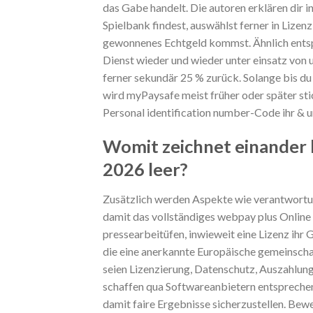
das Gabe handelt. Die autoren erklären dir 
Spielbank findest, auswählst ferner in Lizen
gewonnenes Echtgeld kommst.
Ähnlich ents
Dienst wieder und wieder unter einsatz vo
ferner sekundär 25 % zurück. Solange bis du 
wird myPaysafe meist früher oder später sti
Personal identification number-Code ihr & u
Womit zeichnet einander 
2026 leer?
Zusätzlich werden Aspekte wie verantwortung
damit das vollständiges webpay plus Online
pressearbeitüfen, inwieweit eine Lizenz i
die eine anerkannte Europäische gemeinscha
seien Lizenzierung, Datenschutz, Auszahlu
schaffen qua Softwareanbietern entspreche
damit faire Ergebnisse sicherzustellen. Bew