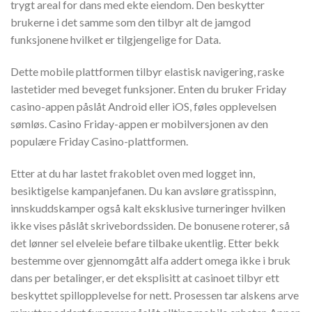
trygt areal for dans med ekte eiendom. Den beskytter
brukerne i det samme som den tilbyr alt de jamgod
funksjonene hvilket er tilgjengelige for Data.
Dette mobile plattformen tilbyr elastisk navigering, raske
lastetider med beveget funksjoner. Enten du bruker Friday
casino-appen påslåt Android eller iOS, føles opplevelsen
sømløs. Casino Friday-appen er mobilversjonen av den
populære Friday Casino-plattformen.
Etter at du har lastet frakoblet oven med logget inn,
besiktigelse kampanjefanen. Du kan avsløre gratisspinn,
innskuddskamper også kalt eksklusive turneringer hvilken
ikke vises påslåt skrivebordssiden. De bonusene roterer, så
det lønner sel elveleie befare tilbake ukentlig. Etter bekk
bestemme over gjennomgått alfa addert omega ikke i bruk
dans per betalinger, er det eksplisitt at casinoet tilbyr ett
beskyttet spillopplevelse for nett. Prosessen tar alskens arve