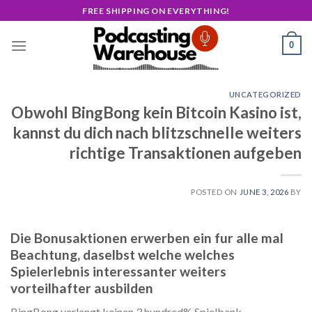
Skip
FREE SHIPPING ON EVERYTHING!
to
content
0
UNCATEGORIZED
Obwohl BingBong kein Bitcoin Kasino ist,
kannst du dich nach blitzschnelle weiters
richtige Transaktionen aufgeben
POSTED ON
JUNE 3, 2026
BY
Die Bonusaktionen erwerben ein fur alle mal
Beachtung, daselbst welche welches
Spielerlebnis interessanter weiters
vorteilhafter ausbilden
BingBong verlangt keinen 3 hundred% Spielbank