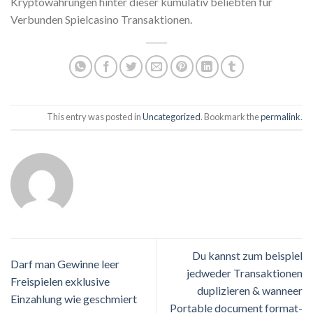
Kryptowahrungen hinter dieser kumulativ beliebten fur
Verbunden Spielcasino Transaktionen.
This entry was posted in
Uncategorized
. Bookmark the
permalink
.
Du kannst zum beispiel
Darf man Gewinne leer
jedweder Transaktionen
Freispielen exklusive
duplizieren & wanneer
Einzahlung wie geschmiert
Portable document format-