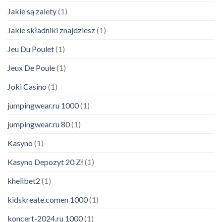
Jakie są zalety
(1)
Jakie składniki znajdziesz
(1)
Jeu Du Poulet
(1)
Jeux De Poule
(1)
Joki Casino
(1)
jumpingwear.ru 1000
(1)
jumpingwear.ru 80
(1)
Kasyno
(1)
Kasyno Depozyt 20 Zł
(1)
khelibet2
(1)
kidskreate.comen 1000
(1)
koncert-2024.ru 1000
(1)