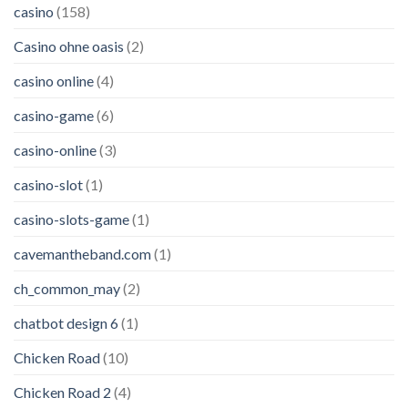
casino
(158)
Casino ohne oasis
(2)
casino online
(4)
casino-game
(6)
casino-online
(3)
casino-slot
(1)
casino-slots-game
(1)
cavemantheband.com
(1)
ch_common_may
(2)
chatbot design 6
(1)
Chicken Road
(10)
Chicken Road 2
(4)