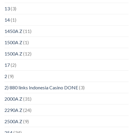
13
(3)
14
(1)
1450A Z
(11)
1500A Z
(1)
1500A Z
(12)
17
(2)
2
(9)
2) 880 links Indonesia Casino DONE
(3)
2000A Z
(31)
2290A Z
(24)
2500A Z
(9)
254
(34)