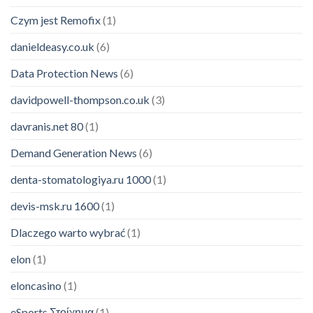
Czym jest Remofix
(1)
danieldeasy.co.uk
(6)
Data Protection News
(6)
davidpowell-thompson.co.uk
(3)
davranis.net 80
(1)
Demand Generation News
(6)
denta-stomatologiya.ru 1000
(1)
devis-msk.ru 1600
(1)
Dlaczego warto wybrać
(1)
elon
(1)
eloncasino
(1)
eSports Στοίχημα
(1)