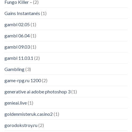
Fungo Killer –
(2)
Gains Instantanés
(1)
gambl 02.05
(1)
gambl 06.04
(1)
gambl 09.03
(1)
gambl 11.03.1
(2)
Gambling
(3)
game-rpg.ru 1200
(2)
generative ai adobe photoshop 3
(1)
genieai.live
(1)
goldenmisteruk.casino2
(1)
gorodokstroy.ru
(2)