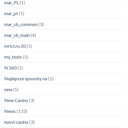
mar_PL
(1)
mar_pt
(1)
mar_sb_common
(3)
mar_sb_main
(4)
mrict.ru 20
(1)
my_texts
(5)
N 560
(1)
Najlepsze sposoby na
(1)
new
(5)
New Casino
(3)
News
(133)
nuovi casino
(3)