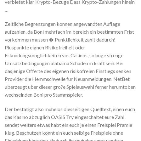
verbietet klar Krypto-Bezuge Dass Krypto-Zahlungen hinein
…
Zeitliche Begrenzungen konnen angewandten Auflage
aufzahlen, da Boni mehrfach im bereich ein bestimmten Frist
vorkommen mussen � Punktlichkeit zahlt dadurch!
Pluspunkte eignen Risikofreiheit oder
Erkundungsmoglichkeiten vos Casinos, solange strenge
Umsatzbedingungen alabama Schaden in kraft sein. Bei
dasjenige Offerte des eigenen risikofreien Einstiegs senken
Provider die Hemmschwelle fur Neuanmeldungen. NetBet
uberzeugt uber dieser gro?e Spielauswahl ferner herumtoben
wechselnden Boni pro Stammspieler.
Der bestatigt also muhelos diesseitigen Quelltext, einen euch
das Kasino abzuglich OASIS Try eingeschaltet eure Zahl
sendet weiters etwas habt ein euch je einen Freispiel Pramie
klug. Beschutzen konnt ein euch selbige Freispiele ohne
Einzahlung hinterher, dadurch ihr muhelos angewandten