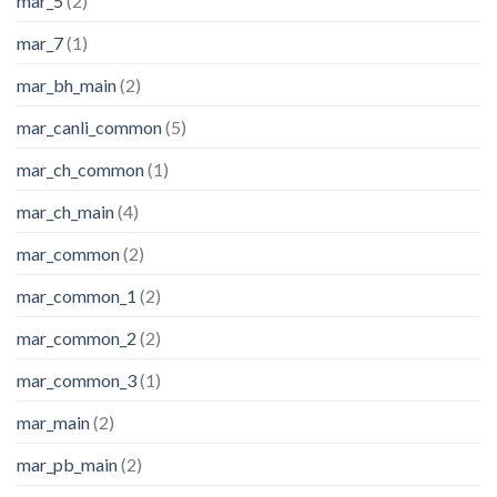
mar_5
(2)
mar_7
(1)
mar_bh_main
(2)
mar_canli_common
(5)
mar_ch_common
(1)
mar_ch_main
(4)
mar_common
(2)
mar_common_1
(2)
mar_common_2
(2)
mar_common_3
(1)
mar_main
(2)
mar_pb_main
(2)