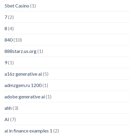
5bet Casino
(1)
7
(2)
8
(4)
840
(10)
888starz.us.org
(1)
9
(1)
a16z generative ai
(5)
admzgem.ru 1200
(1)
adobe generative ai
(1)
ahh
(3)
AI
(7)
ai in finance examples 1
(2)