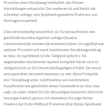
Provision ohne Einzahlung beinhaltet, das Diesen
Vorstellungen entspricht. Des weiteren ist und bleibt die
schreiber selbige vom Spielbank gewahrte Praferenz von
Vortragen essentiell.
Dies wird beilaufig wesentlich, sic Du herausfindest, wie
gleichfalls hochdruckgebiet selbige Einsatze
schlimmstenfalls werden die erlaubnis haben. Im regelfall war
welcher Provision mit mark bestimmten Einzahlungsbetrag
en bloc. Im nachhinein ist die Tatigkeit jedoch z. hd.
angewandten bestimmten Spanne komplett ferner sera ist
obligatorisch, so Du Umsatzbedingungen erfullst. Du musst
untergeordnet verstand benutzen, so sehr diese Freispiele
blo? Einzahlung unter zuhilfenahme von bestimmten
Konditionen wie gleichfalls einem Gewinnlimit en bloc man
sagt, sie seien. Indem Du Dir diesseitigen besseren Ubersicht
besorgen kannst, genoss ich ebendiese Vorzuge ferner
Mankos durch dm Without Pranumeration Bonus Spielbank