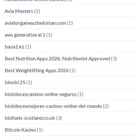
Avia Masters
(2)
aviatorgameuzbekistan.com
(1)
aws generative ai 1
(1)
baza1.kz
(1)
Best Nutrition Apps 2026: Nutritionist Approved
(3)
Best Weightlifting Apps 2026
(1)
binobi 25
(1)
biobike.escasinos-online-seguros
(1)
biobike.esmejores-casinos-online-del-mundo
(2)
biofuels-scotland.co.uk
(3)
Bitcoin Kasino
(1)