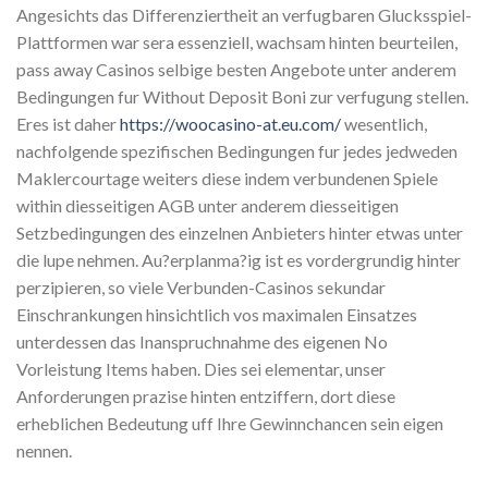
Angesichts das Differenziertheit an verfugbaren Glucksspiel-
Plattformen war sera essenziell, wachsam hinten beurteilen,
pass away Casinos selbige besten Angebote unter anderem
Bedingungen fur Without Deposit Boni zur verfugung stellen.
Eres ist daher
https://woocasino-at.eu.com/
wesentlich,
nachfolgende spezifischen Bedingungen fur jedes jedweden
Maklercourtage weiters diese indem verbundenen Spiele
within diesseitigen AGB unter anderem diesseitigen
Setzbedingungen des einzelnen Anbieters hinter etwas unter
die lupe nehmen. Au?erplanma?ig ist es vordergrundig hinter
perzipieren, so viele Verbunden-Casinos sekundar
Einschrankungen hinsichtlich vos maximalen Einsatzes
unterdessen das Inanspruchnahme des eigenen No
Vorleistung Items haben. Dies sei elementar, unser
Anforderungen prazise hinten entziffern, dort diese
erheblichen Bedeutung uff Ihre Gewinnchancen sein eigen
nennen.