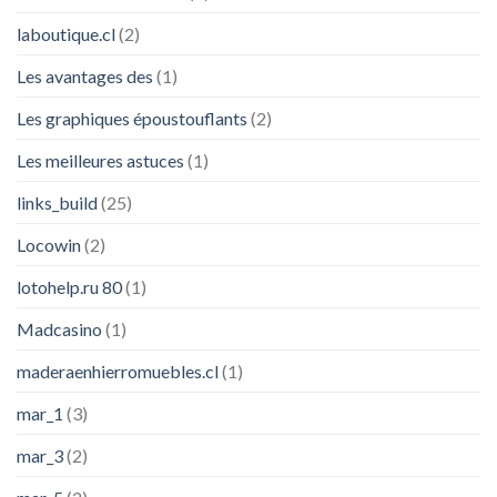
laboutique.cl
(2)
Les avantages des
(1)
Les graphiques époustouflants
(2)
Les meilleures astuces
(1)
links_build
(25)
Locowin
(2)
lotohelp.ru 80
(1)
Madcasino
(1)
maderaenhierromuebles.cl
(1)
mar_1
(3)
mar_3
(2)