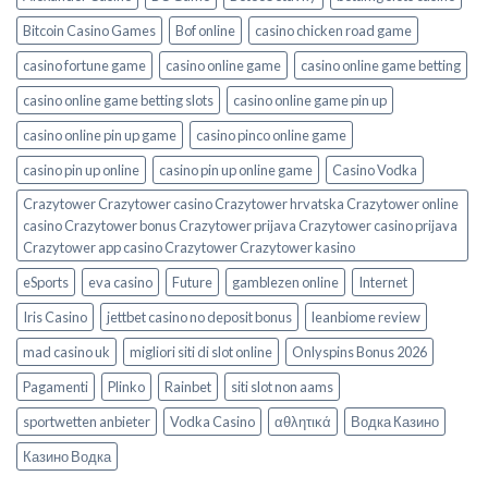
Bitcoin Casino Games
Bof online
casino chicken road game
casino fortune game
casino online game
casino online game betting
casino online game betting slots
casino online game pin up
casino online pin up game
casino pinco online game
casino pin up online
casino pin up online game
Casino Vodka
Crazytower Crazytower casino Crazytower hrvatska Crazytower online
casino Crazytower bonus Crazytower prijava Crazytower casino prijava
Crazytower app casino Crazytower Crazytower kasino
eSports
eva casino
Future
gamblezen online
Internet
Iris Casino
jettbet casino no deposit bonus
leanbiome review
mad casino uk
migliori siti di slot online
Onlyspins Bonus 2026
Pagamenti
Plinko
Rainbet
siti slot non aams
sportwetten anbieter
Vodka Casino
αθλητικά
Водка Казино
Казино Водка