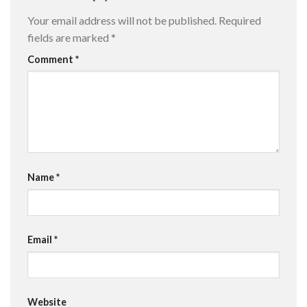
Your email address will not be published.
Required
fields are marked
*
Comment
*
Name
*
Email
*
Website