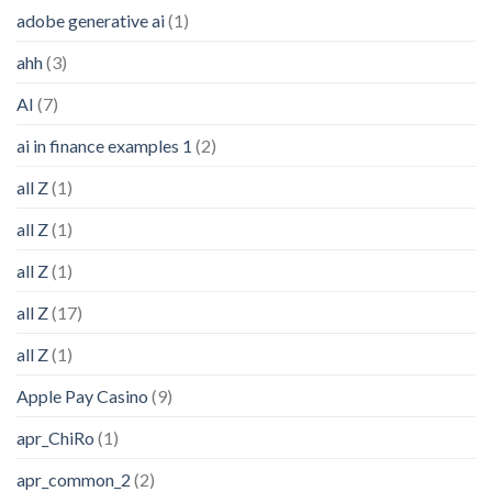
adobe generative ai
(1)
ahh
(3)
AI
(7)
ai in finance examples 1
(2)
all Z
(1)
all Z
(1)
all Z
(1)
all Z
(17)
all Z
(1)
Apple Pay Casino
(9)
apr_ChiRo
(1)
apr_common_2
(2)