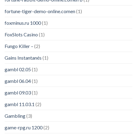
fortune-tiger-demo-online.comen
(1)
foxminus.ru 1000
(1)
FoxSlots Casino
(1)
Fungo Killer –
(2)
Gains Instantanés
(1)
gambl 02.05
(1)
gambl 06.04
(1)
gambl 09.03
(1)
gambl 11.03.1
(2)
Gambling
(3)
game-rpg.ru 1200
(2)