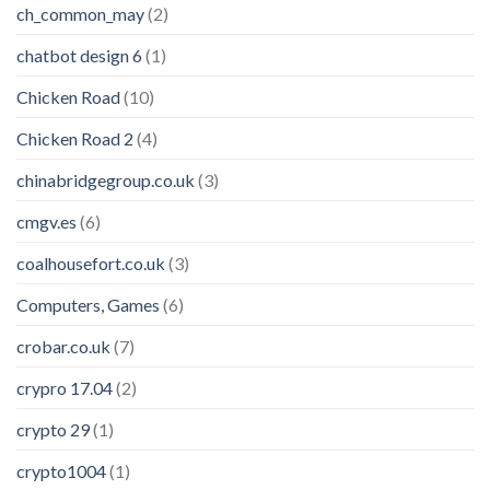
ch_common_may
(2)
chatbot design 6
(1)
Chicken Road
(10)
Chicken Road 2
(4)
chinabridgegroup.co.uk
(3)
cmgv.es
(6)
coalhousefort.co.uk
(3)
Computers, Games
(6)
crobar.co.uk
(7)
crypro 17.04
(2)
crypto 29
(1)
crypto1004
(1)