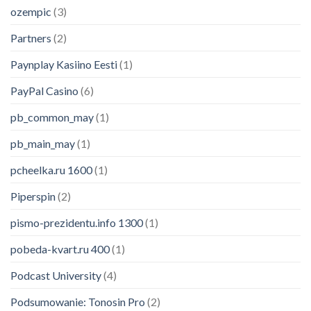
ozempic
(3)
Partners
(2)
Paynplay Kasiino Eesti
(1)
PayPal Casino
(6)
pb_common_may
(1)
pb_main_may
(1)
pcheelka.ru 1600
(1)
Piperspin
(2)
pismo-prezidentu.info 1300
(1)
pobeda-kvart.ru 400
(1)
Podcast University
(4)
Podsumowanie: Tonosin Pro
(2)