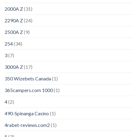
2000A Z
(31)
2290A Z
(24)
2500A Z
(9)
254
(34)
3
(7)
3000A Z
(17)
350 Wizebets Canada
(1)
365campers.com 1000
(1)
4
(2)
490-Spinanga Casino
(1)
4rabet-reviews.com2
(1)
5
(3)