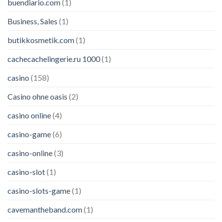
buendiario.com
(1)
Business, Sales
(1)
butikkosmetik.com
(1)
cachecachelingerie.ru 1000
(1)
casino
(158)
Casino ohne oasis
(2)
casino online
(4)
casino-game
(6)
casino-online
(3)
casino-slot
(1)
casino-slots-game
(1)
cavemantheband.com
(1)