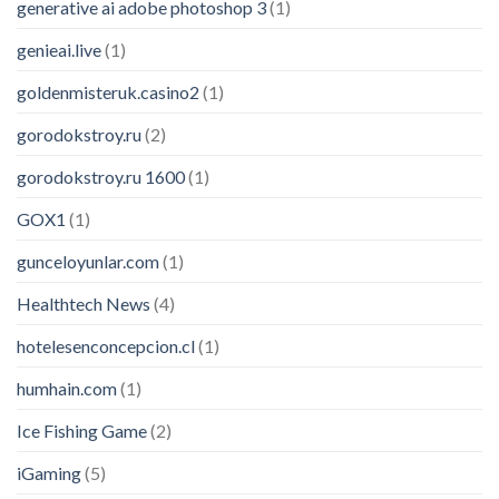
generative ai adobe photoshop 3
(1)
genieai.live
(1)
goldenmisteruk.casino2
(1)
gorodokstroy.ru
(2)
gorodokstroy.ru 1600
(1)
GOX1
(1)
gunceloyunlar.com
(1)
Healthtech News
(4)
hotelesenconcepcion.cl
(1)
humhain.com
(1)
Ice Fishing Game
(2)
iGaming
(5)