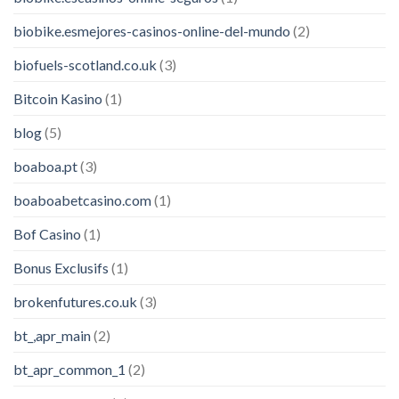
biobike.esmejores-casinos-online-del-mundo
(2)
biofuels-scotland.co.uk
(3)
Bitcoin Kasino
(1)
blog
(5)
boaboa.pt
(3)
boaboabetcasino.com
(1)
Bof Casino
(1)
Bonus Exclusifs
(1)
brokenfutures.co.uk
(3)
bt_,apr_main
(2)
bt_apr_common_1
(2)