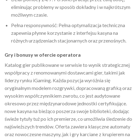
eliminując problemy w sposób dokładny i w najkrótszym
możliwym czasie.
Pełna responsywność: Pełna optymalizacja techniczna
zapewnia płynne korzystanie z interfejsu kasyna na
różnych urządzeniach stacjonarnych oraz przenośnych.
Gry i bonusy w ofercie operatora
Katalog gier publikowane w serwisie to wynik strategicznej
współpracy z renomowanymi dostawcami gier, takimi jak
liderzy rynku iGaming. Każda pozycja wyróżnia się
oryginalnym modelem rozgrywki, dopracowaną grafiką oraz
wysokim współczynnikiem zwrotu, co jest audytowane
okresowo przez międzynarodowe jednostki certyfikujące.
nowe kasyna na bieżąco poszerza swoje biblioteki, dodając
świeże tytuły tuż po ich premierze, co umożliwia śledzenie do
najświeższych trendów. Oferta zawiera klasyczne automaty
oraz nowoczesne maszyny, jak i gry karciane z krupierem na