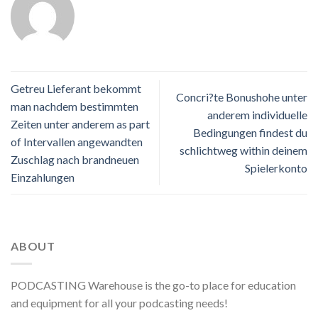
Getreu Lieferant bekommt
Concri?te Bonushohe unter
man nachdem bestimmten
anderem individuelle
Zeiten unter anderem as part
Bedingungen findest du
of Intervallen angewandten
schlichtweg within deinem
Zuschlag nach brandneuen
Spielerkonto
Einzahlungen
ABOUT
PODCASTING Warehouse is the go-to place for education
and equipment for all your podcasting needs!