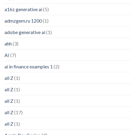
a16z generative ai
(5)
admzgem.ru 1200
(1)
adobe generative ai
(1)
ahh
(3)
AI
(7)
ai in finance examples 1
(2)
all Z
(1)
all Z
(1)
all Z
(1)
all Z
(17)
all Z
(1)