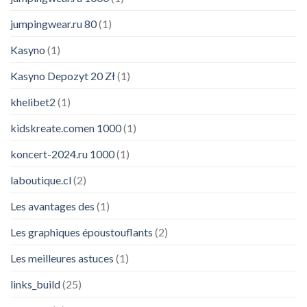
jumpingwear.ru 80
(1)
Kasyno
(1)
Kasyno Depozyt 20 Zł
(1)
khelibet2
(1)
kidskreate.comen 1000
(1)
koncert-2024.ru 1000
(1)
laboutique.cl
(2)
Les avantages des
(1)
Les graphiques époustouflants
(2)
Les meilleures astuces
(1)
links_build
(25)