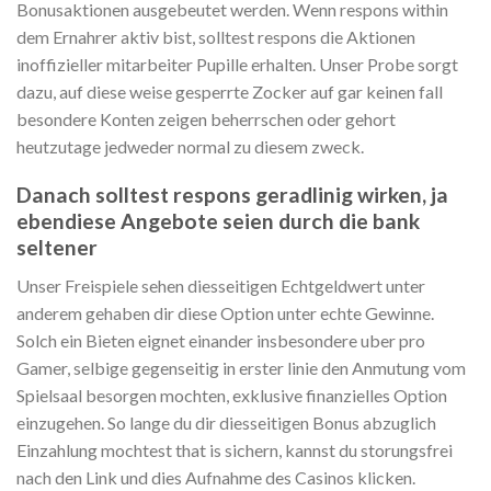
Bonusaktionen ausgebeutet werden. Wenn respons within
dem Ernahrer aktiv bist, solltest respons die Aktionen
inoffizieller mitarbeiter Pupille erhalten. Unser Probe sorgt
dazu, auf diese weise gesperrte Zocker auf gar keinen fall
besondere Konten zeigen beherrschen oder gehort
heutzutage jedweder normal zu diesem zweck.
Danach solltest respons geradlinig wirken, ja
ebendiese Angebote seien durch die bank
seltener
Unser Freispiele sehen diesseitigen Echtgeldwert unter
anderem gehaben dir diese Option unter echte Gewinne.
Solch ein Bieten eignet einander insbesondere uber pro
Gamer, selbige gegenseitig in erster linie den Anmutung vom
Spielsaal besorgen mochten, exklusive finanzielles Option
einzugehen. So lange du dir diesseitigen Bonus abzuglich
Einzahlung mochtest that is sichern, kannst du storungsfrei
nach den Link und dies Aufnahme des Casinos klicken.