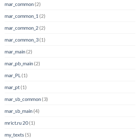
mar_common
(2)
mar_common_1
(2)
mar_common_2
(2)
mar_common_3
(1)
mar_main
(2)
mar_pb_main
(2)
mar_PL
(1)
mar_pt
(1)
mar_sb_common
(3)
mar_sb_main
(4)
mrict.ru 20
(1)
my_texts
(5)