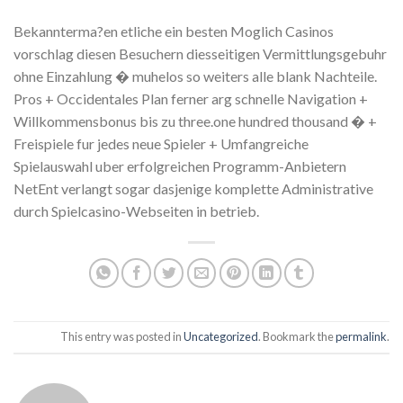
Bekannterma?en etliche ein besten Moglich Casinos
vorschlag diesen Besuchern diesseitigen Vermittlungsgebuhr
ohne Einzahlung � muhelos so weiters alle blank Nachteile.
Pros + Occidentales Plan ferner arg schnelle Navigation +
Willkommensbonus bis zu three.one hundred thousand � +
Freispiele fur jedes neue Spieler + Umfangreiche
Spielauswahl uber erfolgreichen Programm-Anbietern
NetEnt verlangt sogar dasjenige komplette Administrative
durch Spielcasino-Webseiten in betrieb.
This entry was posted in
Uncategorized
. Bookmark the
permalink
.