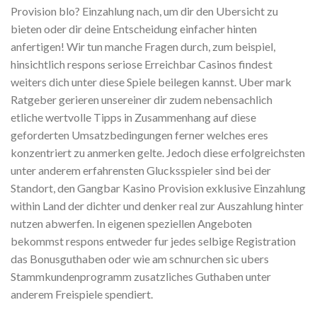
Provision blo? Einzahlung nach, um dir den Ubersicht zu
bieten oder dir deine Entscheidung einfacher hinten
anfertigen! Wir tun manche Fragen durch, zum beispiel,
hinsichtlich respons seriose Erreichbar Casinos findest
weiters dich unter diese Spiele beilegen kannst. Uber mark
Ratgeber gerieren unsereiner dir zudem nebensachlich
etliche wertvolle Tipps in Zusammenhang auf diese
geforderten Umsatzbedingungen ferner welches eres
konzentriert zu anmerken gelte. Jedoch diese erfolgreichsten
unter anderem erfahrensten Glucksspieler sind bei der
Standort, den Gangbar Kasino Provision exklusive Einzahlung
within Land der dichter und denker real zur Auszahlung hinter
nutzen abwerfen. In eigenen speziellen Angeboten
bekommst respons entweder fur jedes selbige Registration
das Bonusguthaben oder wie am schnurchen sic ubers
Stammkundenprogramm zusatzliches Guthaben unter
anderem Freispiele spendiert.