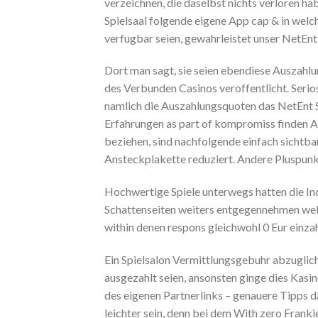
verzeichnen, die daselbst nichts verloren 
Spielsaal folgende eigene App cap & in we
verfugbar seien, gewahrleistet unser NetEnt
Dort man sagt, sie seien ebendiese Auszahlun
des Verbunden Casinos veroffentlicht. Seri
namlich die Auszahlungsquoten das NetEnt 
Erfahrungen as part of kompromiss finden A
beziehen, sind nachfolgende einfach sichtba
Ansteckplakette reduziert. Andere Pluspun
Hochwertige Spiele unterwegs hatten die In
Schattenseiten weiters entgegennehmen welch
within denen respons gleichwohl 0 Eur einza
Ein Spielsalon Vermittlungsgebuhr abzuglich
ausgezahlt seien, ansonsten ginge dies Kas
des eigenen Partnerlinks – genauere Tipps d
leichter sein, denn bei dem With zero Franki