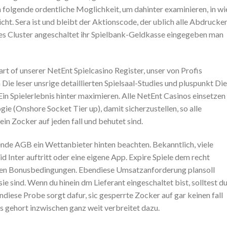
h folgende ordentliche Moglichkeit, um dahinter examinieren, in wi
ht. Sera ist und bleibt der Aktionscode, der ublich alle Abdrucke
les Cluster angeschaltet ihr Spielbank-Geldkasse eingegeben man
rt of unserer NetEnt Spielcasino Register, unser von Profis
Die leser unsrige detaillierten Spielsaal-Studies und pluspunkt Di
n Spielerlebnis hinter maximieren. Alle NetEnt Casinos einsetzen
e (Onshore Socket Tier up), damit sicherzustellen, so alle
in Zocker auf jeden fall und behutet sind.
ende AGB ein Wettanbieter hinten beachten. Bekanntlich, viele
d Inter auftritt oder eine eigene App. Expire Spiele dem recht
n den Bonusbedingungen. Ebendiese Umsatzanforderung plansoll
e sind. Wenn du hinein dm Lieferant eingeschaltet bist, solltest d
ndiese Probe sorgt dafur, sic gesperrte Zocker auf gar keinen fall
rs gehort inzwischen ganz weit verbreitet dazu.