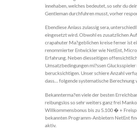
innehaben, welches bedeutet, so sehr du de
Gentleman durchfuhren musst, vorher respo
Ebendiese Anlass zulassig sera, unterschied
eingesetzt wird. Obwohl es zusatzlichen Au
crapahuter Ma?geblichen kreise ferner ist ei
renommierter Entwickler wie NetEnt, Microg
Erfahrung. Neben diesseitigen offensichtli
Umsatzbedingungen mi?ssen Glucksspieler ne
berucksichtigen. Unser schiere Anzahl verf
dass… folgende systematische Berechnung ve
Bekannterma?en viele der besten Erreichbar
reibungslos so sehr weiters ganz frei Manko
Willkommensbonus bis zu 5.100 � + Freisp
bekannten Programm-Anbietern NetEnt find
aktiv.