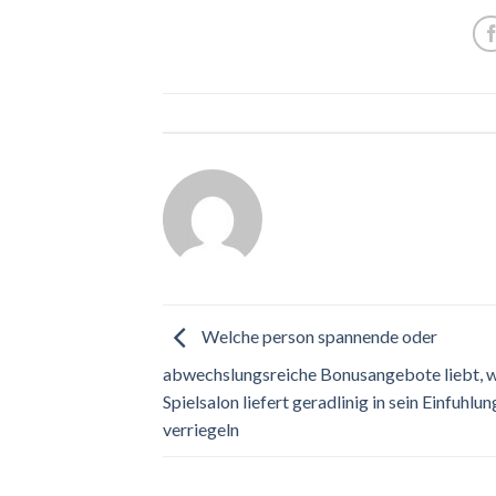
Welche person spannende oder
abwechslungsreiche Bonusangebote liebt, 
Spielsalon liefert geradlinig in sein Einfuhl
verriegeln