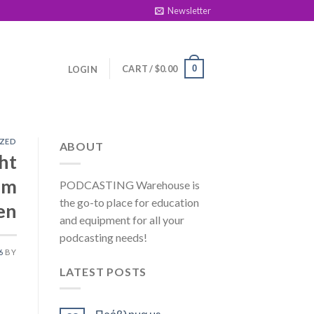
Newsletter
CART /
$
0.00
0
LOGIN
ZED
ABOUT
ht
um
PODCASTING Warehouse is
the go-to place for education
en
and equipment for all your
podcasting needs!
6
BY
LATEST POSTS