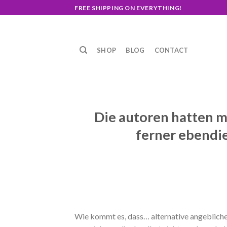
Skip
FREE SHIPPING ON EVERYTHING!
to
content
SHOP
BLOG
CONTACT
Die autoren hatten mi
ferner ebendi
Wie kommt es, dass… alternative angebliche