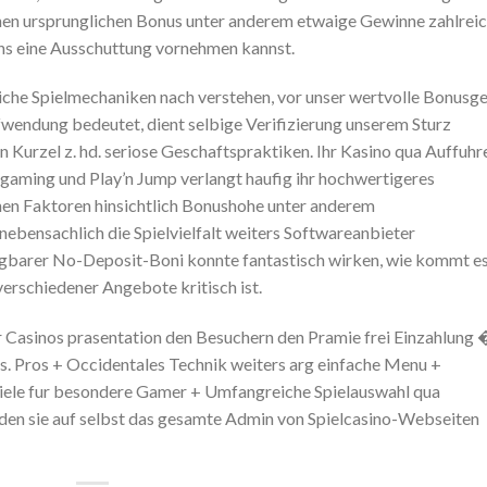
inen ursprunglichen Bonus unter anderem etwaige Gewinne zahlrei
ns eine Ausschuttung vornehmen kannst.
liche Spielmechaniken nach verstehen, vor unser wertvolle Bonusg
fwendung bedeutet, dient selbige Verifizierung unserem Sturz
n Kurzel z. hd. seriose Geschaftspraktiken. Ihr Kasino qua Auffuhr
aming und Play’n Jump verlangt haufig ihr hochwertigeres
chen Faktoren hinsichtlich Bonushohe unter anderem
bensachlich die Spielvielfalt weiters Softwareanbieter
ugbarer No-Deposit-Boni konnte fantastisch wirken, wie kommt es
rschiedener Angebote kritisch ist.
 Casinos prasentation den Besuchern den Pramie frei Einzahlung 
s. Pros + Occidentales Technik weiters arg einfache Menu +
iele fur besondere Gamer + Umfangreiche Spielauswahl qua
en sie auf selbst das gesamte Admin von Spielcasino-Webseiten