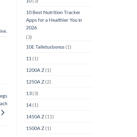
10
(3)
10 Best Nutrition Tracker
Apps for a Healthier You in
2026
link
.
(3)
10E Talletusbonus
(1)
11
(1)
1200A Z
(1)
1250A Z
(2)
13
(3)
wegs
fach
14
(1)
1450A Z
(11)
1500A Z
(1)