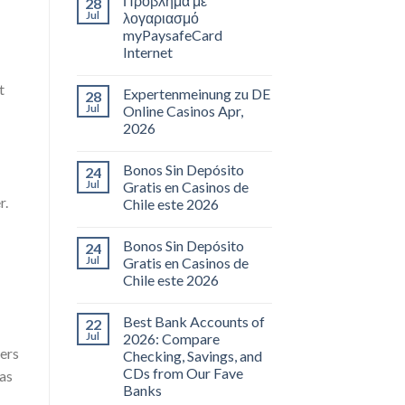
Πρόβλημα με
28
Jul
λογαριασμό
myPaysafeCard
Internet
t
Expertenmeinung zu DE
28
Jul
Online Casinos Apr,
2026
Bonos Sin Depósito
24
Jul
Gratis en Casinos de
r.
Chile este 2026
Bonos Sin Depósito
24
Jul
Gratis en Casinos de
Chile este 2026
Best Bank Accounts of
22
Jul
2026: Compare
ers
Checking, Savings, and
CDs from Our Fave
was
Banks