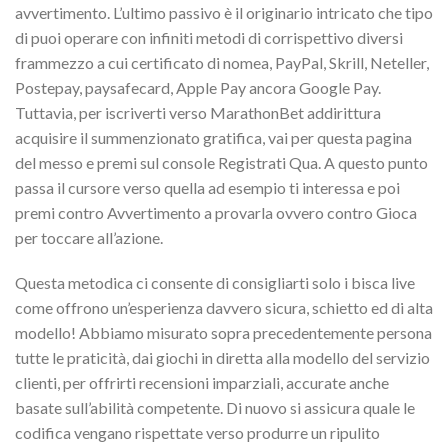
avvertimento. L’ultimo passivo è il originario intricato che tipo
di puoi operare con infiniti metodi di corrispettivo diversi
frammezzo a cui certificato di nomea, PayPal, Skrill, Neteller,
Postepay, paysafecard, Apple Pay ancora Google Pay.
Tuttavia, per iscriverti verso MarathonBet addirittura
acquisire il summenzionato gratifica, vai per questa pagina
del messo e premi sul console Registrati Qua. A questo punto
passa il cursore verso quella ad esempio ti interessa e poi
premi contro Avvertimento a provarla ovvero contro Gioca
per toccare all’azione.
Questa metodica ci consente di consigliarti solo i bisca live
come offrono un’esperienza davvero sicura, schietto ed di alta
modello! Abbiamo misurato sopra precedentemente persona
tutte le praticità, dai giochi in diretta alla modello del servizio
clienti, per offrirti recensioni imparziali, accurate anche
basate sull’abilità competente. Di nuovo si assicura quale le
codifica vengano rispettate verso produrre un ripulito