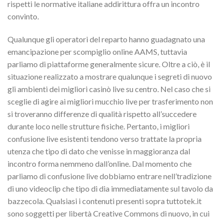
rispetti le normative italiane addirittura offra un incontro
convinto.
Qualunque gli operatori del reparto hanno guadagnato una
emancipazione per scompiglio online AAMS, tuttavia
parliamo di piattaforme generalmente sicure. Oltre a ciò, è il
situazione realizzato a mostrare qualunque i segreti di nuovo
gli ambienti dei migliori casinò live su centro. Nel caso che si
sceglie di agire ai migliori mucchio live per trasferimento non
si troveranno differenze di qualità rispetto all’succedere
durante loco nelle strutture fisiche. Pertanto, i migliori
confusione live esistenti tendono verso trattate la propria
utenza che tipo di dato che venisse in maggioranza dal
incontro forma nemmeno dall’online. Dal momento che
parliamo di confusione live dobbiamo entrare nell’tradizione
di uno videoclip che tipo di dia immediatamente sul tavolo da
bazzecola. Qualsiasi i contenuti presenti sopra tuttotek.it
sono soggetti per libertà Creative Commons di nuovo, in cui