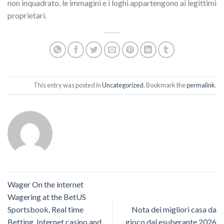
non inquadrato, le immagini e i loghi appartengono ai legittimi
proprietari.
This entry was posted in
Uncategorized
. Bookmark the
permalink
.
Wager On the internet
Wagering at the BetUS
Sportsbook, Real time
Nota dei migliori casa da
Betting, Internet casino and
gioco dal esuberante 2026