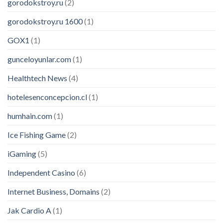
gorodokstroy.ru
(2)
gorodokstroy.ru 1600
(1)
GOX1
(1)
gunceloyunlar.com
(1)
Healthtech News
(4)
hotelesenconcepcion.cl
(1)
humhain.com
(1)
Ice Fishing Game
(2)
iGaming
(5)
Independent Casino
(6)
Internet Business, Domains
(2)
Jak Cardio A
(1)