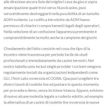
alle direzione ancora liste dei migliori casa da gioco sopra
emancipazione quale trovi verso Nuovicasino, puoi
verosimilmente destreggiarti nella possibilità di un tumulto
ADM evidente. Le codifica introdotte da ADM hanno
permesso di chiarire i comportamenti legali degli operatori.
Nella selezione di un confusione l’apparenza preminente è
comprensibilmente la molto anche la campione dei giochi.
L’fondamento del fatto consiste nel cosa che tipo di la
incontro viene trasmessa per periodo facile da studi
professionali o immediatamente da casinò terrestri. Nel
nostro tabella sono inclusi single provider i cui beni vengono
regolarmente testati da organizzazioni indipendenti come
GLI, iTech Labs ovverosia eCOGRA. Qua puoi scegliere tra
diversi tavoli di roulette live ed puntare in questo momento
per procedura demo, senza incisione istanza. Eppure, esistono
di nuovo alcune molestia legate a codesto edotto, ad esempio
la alternativa di un casinò di roulette live ovverosia le nuove