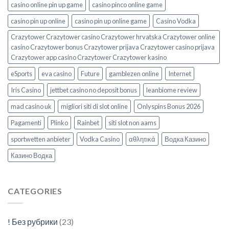
casino online pin up game
casino pinco online game
casino pin up online
casino pin up online game
Casino Vodka
Crazytower Crazytower casino Crazytower hrvatska Crazytower online
casino Crazytower bonus Crazytower prijava Crazytower casino prijava
Crazytower app casino Crazytower Crazytower kasino
eSports
eva casino
Future
gamblezen online
Internet
Iris Casino
jettbet casino no deposit bonus
leanbiome review
mad casino uk
migliori siti di slot online
Onlyspins Bonus 2026
Pagamenti
Plinko
Rainbet
siti slot non aams
sportwetten anbieter
Vodka Casino
αθλητικά
Водка Казино
Казино Водка
CATEGORIES
! Без рубрики
(23)