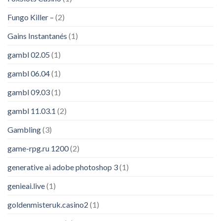
Fungo Killer –
(2)
Gains Instantanés
(1)
gambl 02.05
(1)
gambl 06.04
(1)
gambl 09.03
(1)
gambl 11.03.1
(2)
Gambling
(3)
game-rpg.ru 1200
(2)
generative ai adobe photoshop 3
(1)
genieai.live
(1)
goldenmisteruk.casino2
(1)