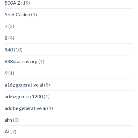
500A Z
(19)
5bet Casino
(1)
7
(2)
8
(4)
840
(10)
888starz.us.org
(1)
9
(1)
a16z generative ai
(5)
admzgem.ru 1200
(1)
adobe generative ai
(1)
ahh
(3)
AI
(7)