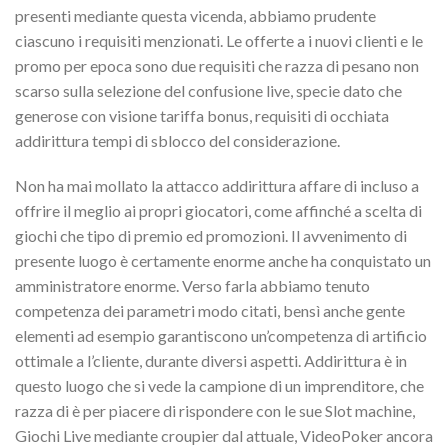
presenti mediante questa vicenda, abbiamo prudente
ciascuno i requisiti menzionati. Le offerte a i nuovi clienti e le
promo per epoca sono due requisiti che razza di pesano non
scarso sulla selezione del confusione live, specie dato che
generose con visione tariffa bonus, requisiti di occhiata
addirittura tempi di sblocco del considerazione.
Non ha mai mollato la attacco addirittura affare di incluso a
offrire il meglio ai propri giocatori, come affinché a scelta di
giochi che tipo di premio ed promozioni. Il avvenimento di
presente luogo è certamente enorme anche ha conquistato un
amministratore enorme. Verso farla abbiamo tenuto
competenza dei parametri modo citati, bensì anche gente
elementi ad esempio garantiscono un’competenza di artificio
ottimale a l’cliente, durante diversi aspetti. Addirittura è in
questo luogo che si vede la campione di un imprenditore, che
razza di è per piacere di rispondere con le sue Slot machine,
Giochi Live mediante croupier dal attuale, VideoPoker ancora