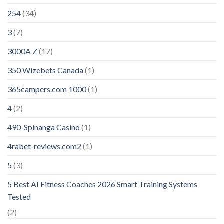
254
(34)
3
(7)
3000A Z
(17)
350 Wizebets Canada
(1)
365campers.com 1000
(1)
4
(2)
490-Spinanga Casino
(1)
4rabet-reviews.com2
(1)
5
(3)
5 Best AI Fitness Coaches 2026 Smart Training Systems
Tested
(2)