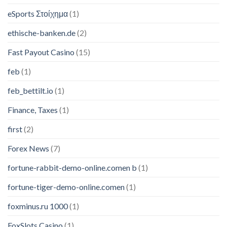
eSports Στοίχημα
(1)
ethische-banken.de
(2)
Fast Payout Casino
(15)
feb
(1)
feb_bettilt.io
(1)
Finance, Taxes
(1)
first
(2)
Forex News
(7)
fortune-rabbit-demo-online.comen b
(1)
fortune-tiger-demo-online.comen
(1)
foxminus.ru 1000
(1)
FoxSlots Casino
(1)