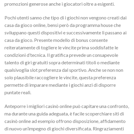
promozioni generose anche i giocatori oltre a esigenti.
Pochi utenti sanno che tipo di i giochi non vengono creati dai
casa da gioco online, bensì però da programma house che
sviluppano questi dispositivi e successivamente li passano ai
casa da gioco. Presente modello di bonus consente
reiteratamente di togliere le vincite prima soddisfatte le
condizioni d’tecnica. Il gratifica prevede un consapevole
talento di giri gratuiti sopra determinati titoli o mediante
qualsivoglia slot preferenza dal sportivo. Anche se non non
solo plausibile raccogliere le vincite, questa preferenza
permette di imparare mediante i giochi anzi di disporre
puntate reali.
Anteporre i migliori casinò online può capitare una confronto,
ma durante una guida adeguata, è facile scoperchiare siti di
casinò online ad esempio offrono disposizione, affidamento
di nuovo un’impegno di giochi diversificata. Ringraziamenti