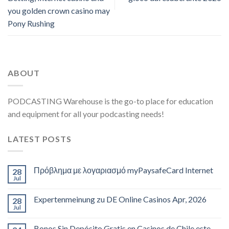
you golden crown casino may
Pony Rushing
ABOUT
PODCASTING Warehouse is the go-to place for education
and equipment for all your podcasting needs!
LATEST POSTS
Πρόβλημα με λογαριασμό myPaysafeCard Internet
28
Jul
Expertenmeinung zu DE Online Casinos Apr, 2026
28
Jul
Bonos Sin Depósito Gratis en Casinos de Chile este