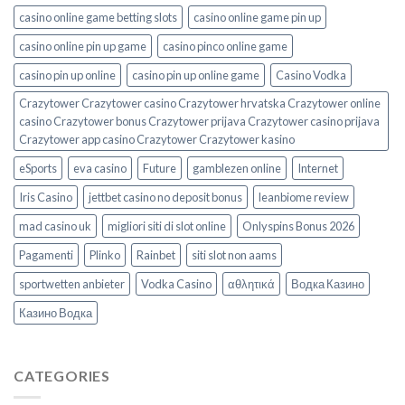
casino online game betting slots
casino online game pin up
casino online pin up game
casino pinco online game
casino pin up online
casino pin up online game
Casino Vodka
Crazytower Crazytower casino Crazytower hrvatska Crazytower online
casino Crazytower bonus Crazytower prijava Crazytower casino prijava
Crazytower app casino Crazytower Crazytower kasino
eSports
eva casino
Future
gamblezen online
Internet
Iris Casino
jettbet casino no deposit bonus
leanbiome review
mad casino uk
migliori siti di slot online
Onlyspins Bonus 2026
Pagamenti
Plinko
Rainbet
siti slot non aams
sportwetten anbieter
Vodka Casino
αθλητικά
Водка Казино
Казино Водка
CATEGORIES