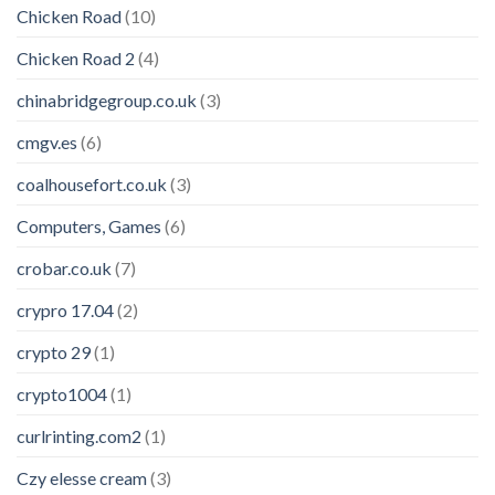
Chicken Road
(10)
Chicken Road 2
(4)
chinabridgegroup.co.uk
(3)
cmgv.es
(6)
coalhousefort.co.uk
(3)
Computers, Games
(6)
crobar.co.uk
(7)
crypro 17.04
(2)
crypto 29
(1)
crypto1004
(1)
curlrinting.com2
(1)
Czy elesse cream
(3)