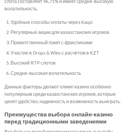
слота составляет 96,71% и имеет средне-высокую
волатильность.
Удобные способы оплаты через Kaspi
Регулярные акции для казахстанских игроков
Приветственный пакет с фриспинами
Участие в Drops & Wins с расчётом в KZT
Высокий RTP слотов
Средне-высокая волатильность
Данные факторы делают
олимп казино
особенно
популярным среди казахстанских игроков, которые
ценят удобство, надежность и возможность выиграть.
Преимущества выбора онлайн-казино
перед традиционными заведениями
Все больше людей предпочитают играть в онлайн-