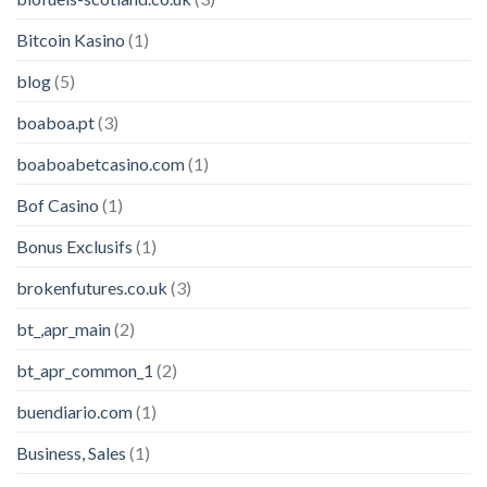
Bitcoin Kasino
(1)
blog
(5)
boaboa.pt
(3)
boaboabetcasino.com
(1)
Bof Casino
(1)
Bonus Exclusifs
(1)
brokenfutures.co.uk
(3)
bt_,apr_main
(2)
bt_apr_common_1
(2)
buendiario.com
(1)
Business, Sales
(1)