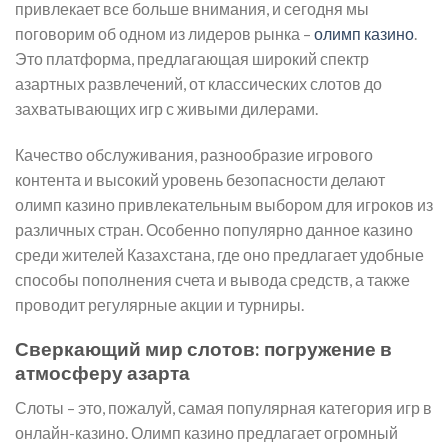
привлекает все больше внимания, и сегодня мы
поговорим об одном из лидеров рынка –
олимп казино
.
Это платформа, предлагающая широкий спектр
азартных развлечений, от классических слотов до
захватывающих игр с живыми дилерами.
Качество обслуживания, разнообразие игрового
контента и высокий уровень безопасности делают
олимп казино
привлекательным выбором для игроков из
различных стран. Особенно популярно данное казино
среди жителей Казахстана, где оно предлагает удобные
способы пополнения счета и вывода средств, а также
проводит регулярные акции и турниры.
Сверкающий мир слотов: погружение в
атмосферу азарта
Слоты – это, пожалуй, самая популярная категория игр в
онлайн-казино.
Олимп казино
предлагает огромный