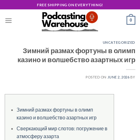
Skip
FREE SHIPPING ON EVERYTHING!
to
content
0
UNCATEGORIZED
Зимний размах фортуны в олимп
казино и волшебство азартных игр
POSTED ON
JUNE 2, 2026
BY
Зимний размах фортуны в олимп
казино и волшебство азартных игр
Сверкающий мир слотов: погружение в
атмосферу азарта