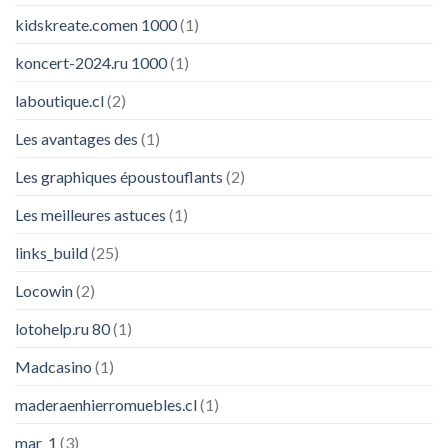
kidskreate.comen 1000
(1)
koncert-2024.ru 1000
(1)
laboutique.cl
(2)
Les avantages des
(1)
Les graphiques époustouflants
(2)
Les meilleures astuces
(1)
links_build
(25)
Locowin
(2)
lotohelp.ru 80
(1)
Someone in Birmingham, AL
Madcasino
(1)
purchased a
Kingston HyperX QuadCast USB Condenser Gaming Microphone Professional Computer Microfone for PC PS4 Mac Podcasts Twitch YouTube
maderaenhierromuebles.cl
(1)
About 4 hours ago
mar_1
(3)