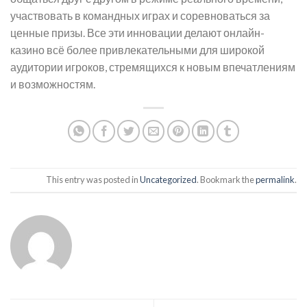
участвовать в командных играх и соревноваться за
ценные призы. Все эти инновации делают онлайн-
казино всё более привлекательными для широкой
аудитории игроков, стремящихся к новым впечатлениям
и возможностям.
This entry was posted in
Uncategorized
. Bookmark the
permalink
.