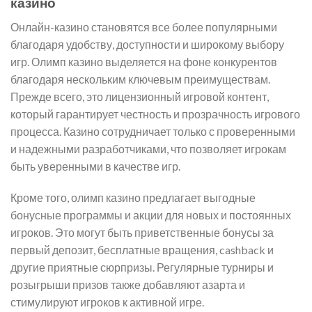
казино
Онлайн-казино становятся все более популярными
благодаря удобству, доступности и широкому выбору
игр.
Олимп казино
выделяется на фоне конкурентов
благодаря нескольким ключевым преимуществам.
Прежде всего, это лицензионный игровой контент,
который гарантирует честность и прозрачность игрового
процесса. Казино сотрудничает только с проверенными
и надежными разработчиками, что позволяет игрокам
быть уверенными в качестве игр.
Кроме того,
олимп казино
предлагает выгодные
бонусные программы и акции для новых и постоянных
игроков. Это могут быть приветственные бонусы за
первый депозит, бесплатные вращения, cashback и
другие приятные сюрпризы. Регулярные турниры и
розыгрыши призов также добавляют азарта и
стимулируют игроков к активной игре.