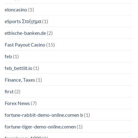
eloncasino
(1)
eSports Στοίχημα
(1)
ethische-banken.de
(2)
Fast Payout Casino
(15)
feb
(1)
feb_bettilt.io
(1)
Finance, Taxes
(1)
first
(2)
Forex News
(7)
fortune-rabbit-demo-online.comen b
(1)
fortune-tiger-demo-online.comen
(1)