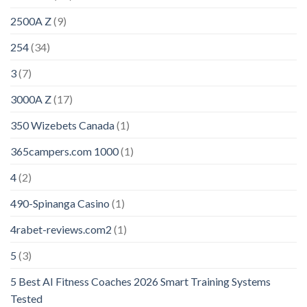
2500A Z
(9)
254
(34)
3
(7)
3000A Z
(17)
350 Wizebets Canada
(1)
365campers.com 1000
(1)
4
(2)
490-Spinanga Casino
(1)
4rabet-reviews.com2
(1)
5
(3)
5 Best AI Fitness Coaches 2026 Smart Training Systems
Tested