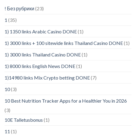
! Без рубрики
(23)
1
(35)
1) 1350 links Arabic Casino DONE
(1)
1) 3000 links + 100 sitewide links Thailand Casino DONE
(1)
1) 3000 links Thailand Casino DONE
(1)
1) 8000 links English News DONE
(1)
1)14980 links Mix Crypto betting DONE
(7)
10
(3)
10 Best Nutrition Tracker Apps for a Healthier You in 2026
(3)
10E Talletusbonus
(1)
11
(1)