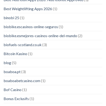
Best Weightlifting Apps 2026
(1)
binobi 25
(1)
biobike.escasinos-online-seguros
(1)
biobike.esmejores-casinos-online-del-mundo
(2)
biofuels-scotland.co.uk
(3)
Bitcoin Kasino
(1)
blog
(5)
boaboa.pt
(3)
boaboabetcasino.com
(1)
Bof Casino
(1)
Bonus Exclusifs
(1)