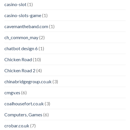
casino-slot
(1)
casino-slots-game
(1)
cavemantheband.com
(1)
ch_common_may
(2)
chatbot design 6
(1)
Chicken Road
(10)
Chicken Road 2
(4)
chinabridgegroup.co.uk
(3)
cmgv.es
(6)
coalhousefort.co.uk
(3)
Computers, Games
(6)
crobar.co.uk
(7)