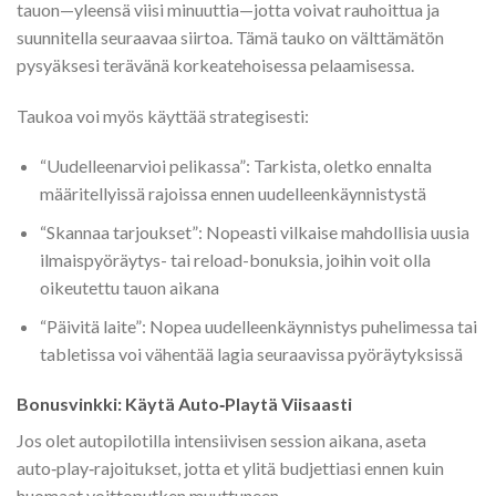
tauon—yleensä viisi minuuttia—jotta voivat rauhoittua ja
suunnitella seuraavaa siirtoa. Tämä tauko on välttämätön
pysyäksesi terävänä korkeatehoisessa pelaamisessa.
Taukoa voi myös käyttää strategisesti:
“Uudelleenarvioi pelikassa”: Tarkista, oletko ennalta
määritellyissä rajoissa ennen uudelleenkäynnistystä
“Skannaa tarjoukset”: Nopeasti vilkaise mahdollisia uusia
ilmaispyöräytys- tai reload-bonuksia, joihin voit olla
oikeutettu tauon aikana
“Päivitä laite”: Nopea uudelleenkäynnistys puhelimessa tai
tabletissa voi vähentää lagia seuraavissa pyöräytyksissä
Bonusvinkki: Käytä Auto‑Playtä Viisaasti
Jos olet autopilotilla intensiivisen session aikana, aseta
auto‑play‑rajoitukset, jotta et ylitä budjettiasi ennen kuin
huomaat voittoputken muuttuneen.