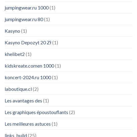
jumpingwear.ru 1000
(1)
jumpingwear.ru 80
(1)
Kasyno
(1)
Kasyno Depozyt 20 Zł
(1)
khelibet2
(1)
kidskreate.comen 1000
(1)
koncert-2024.ru 1000
(1)
laboutique.cl
(2)
Les avantages des
(1)
Les graphiques époustouflants
(2)
Les meilleures astuces
(1)
links_build
(25)