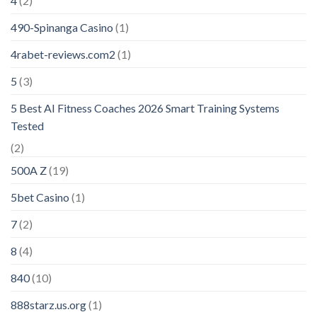
4
(2)
490-Spinanga Casino
(1)
4rabet-reviews.com2
(1)
5
(3)
5 Best AI Fitness Coaches 2026 Smart Training Systems
Tested
(2)
500A Z
(19)
5bet Casino
(1)
7
(2)
8
(4)
840
(10)
888starz.us.org
(1)