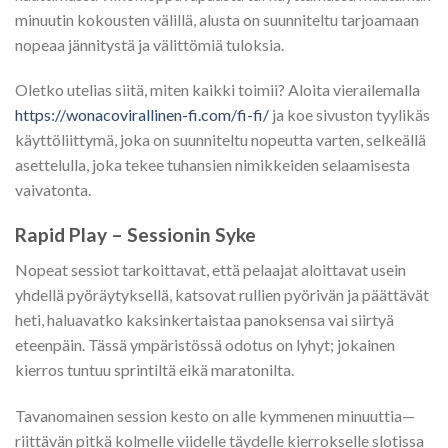
minuutin kokousten välillä, alusta on suunniteltu tarjoamaan
nopeaa jännitystä ja välittömiä tuloksia.
Oletko utelias siitä, miten kaikki toimii? Aloita vierailemalla
https://wonacovirallinen-fi.com/fi-fi/
ja koe sivuston tyylikäs
käyttöliittymä, joka on suunniteltu nopeutta varten, selkeällä
asettelulla, joka tekee tuhansien nimikkeiden selaamisesta
vaivatonta.
Rapid Play – Sessionin Syke
Nopeat sessiot tarkoittavat, että pelaajat aloittavat usein
yhdellä pyöräytyksellä, katsovat rullien pyörivän ja päättävät
heti, haluavatko kaksinkertaistaa panoksensa vai siirtyä
eteenpäin. Tässä ympäristössä odotus on lyhyt; jokainen
kierros tuntuu sprintiltä eikä maratonilta.
Tavanomainen session kesto on alle kymmenen minuuttia—
riittävän pitkä kolmelle viidelle täydelle kierrokselle slotissa