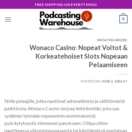
Skip
FREE SHIPPING ON EVERYTHING!
to
content
0
UNCATEGORIZED
Wonaco Casino: Nopeat Voitot &
Korkeatehoiset Slots Nopeaan
Pelaamiseen
POSTED ON
JUNE 2, 2026
BY
Niille pelaajille, jotka nauttivat adrenaliinista ja välittömästä
palkkiosta, Wonaco Casino tarjoaa leikkikentän, joka saa
sydämen lyömään nopeammin ensimmäisestä
pyöräytyksestä viimeiseen panokseen. Olitpa sitten
nauttimassa viikonloppuvapaasta tai käyttämässä muutaman