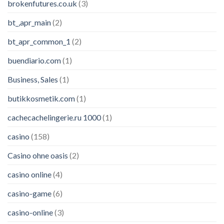
brokenfutures.co.uk
(3)
bt_,apr_main
(2)
bt_apr_common_1
(2)
buendiario.com
(1)
Business, Sales
(1)
butikkosmetik.com
(1)
cachecachelingerie.ru 1000
(1)
casino
(158)
Casino ohne oasis
(2)
casino online
(4)
casino-game
(6)
casino-online
(3)