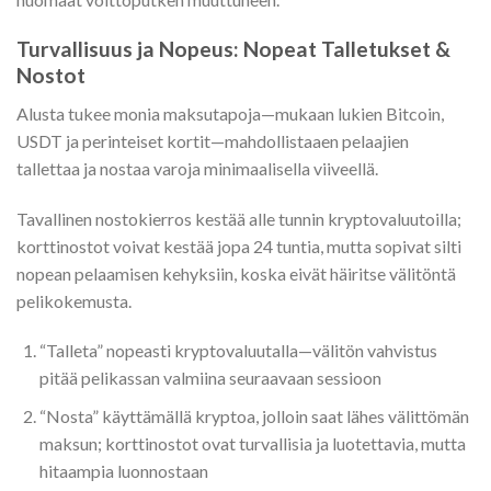
Turvallisuus ja Nopeus: Nopeat Talletukset &
Nostot
Alusta tukee monia maksutapoja—mukaan lukien Bitcoin,
USDT ja perinteiset kortit—mahdollistaaen pelaajien
tallettaa ja nostaa varoja minimaalisella viiveellä.
Tavallinen nostokierros kestää alle tunnin kryptovaluutoilla;
korttinostot voivat kestää jopa 24 tuntia, mutta sopivat silti
nopean pelaamisen kehyksiin, koska eivät häiritse välitöntä
pelikokemusta.
“Talleta” nopeasti kryptovaluutalla—välitön vahvistus
pitää pelikassan valmiina seuraavaan sessioon
“Nosta” käyttämällä kryptoa, jolloin saat lähes välittömän
maksun; korttinostot ovat turvallisia ja luotettavia, mutta
hitaampia luonnostaan