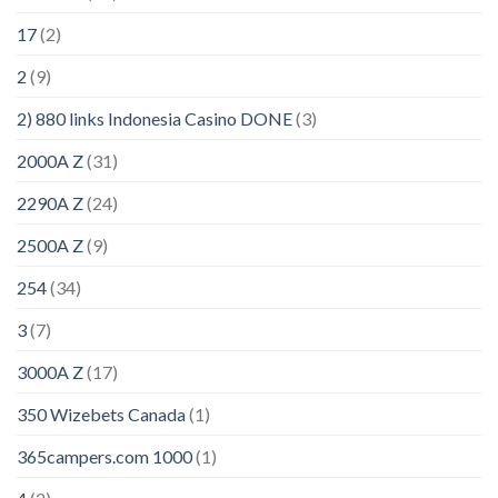
17
(2)
2
(9)
2) 880 links Indonesia Casino DONE
(3)
2000A Z
(31)
2290A Z
(24)
2500A Z
(9)
254
(34)
3
(7)
3000A Z
(17)
350 Wizebets Canada
(1)
365campers.com 1000
(1)