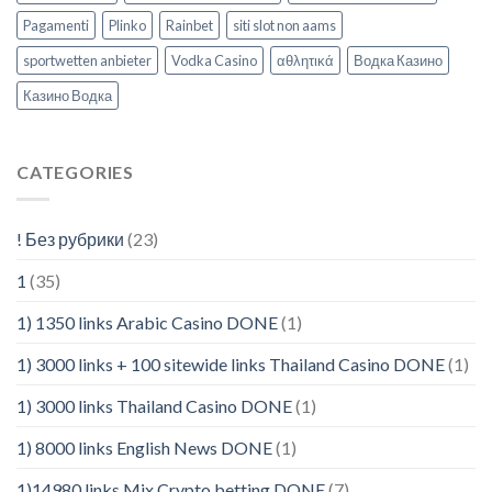
Pagamenti
Plinko
Rainbet
siti slot non aams
sportwetten anbieter
Vodka Casino
αθλητικά
Водка Казино
Казино Водка
CATEGORIES
! Без рубрики
(23)
1
(35)
1) 1350 links Arabic Casino DONE
(1)
1) 3000 links + 100 sitewide links Thailand Casino DONE
(1)
1) 3000 links Thailand Casino DONE
(1)
1) 8000 links English News DONE
(1)
1)14980 links Mix Crypto betting DONE
(7)