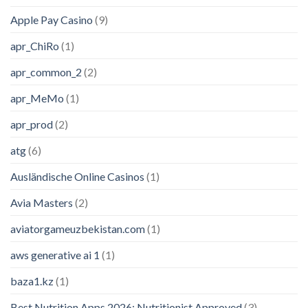
Apple Pay Casino
(9)
apr_ChiRo
(1)
apr_common_2
(2)
apr_MeMo
(1)
apr_prod
(2)
atg
(6)
Ausländische Online Casinos
(1)
Avia Masters
(2)
aviatorgameuzbekistan.com
(1)
aws generative ai 1
(1)
baza1.kz
(1)
Best Nutrition Apps 2026: Nutritionist Approved
(3)