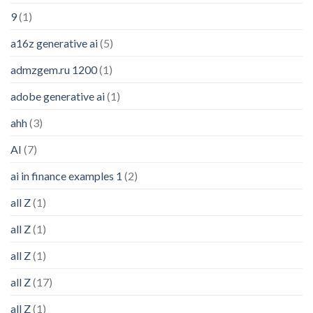
9
(1)
a16z generative ai
(5)
admzgem.ru 1200
(1)
adobe generative ai
(1)
ahh
(3)
AI
(7)
ai in finance examples 1
(2)
all Z
(1)
all Z
(1)
all Z
(1)
all Z
(17)
all Z
(1)