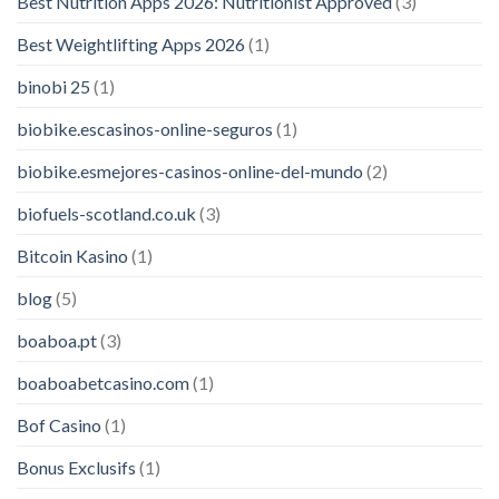
Best Nutrition Apps 2026: Nutritionist Approved
(3)
Best Weightlifting Apps 2026
(1)
binobi 25
(1)
biobike.escasinos-online-seguros
(1)
biobike.esmejores-casinos-online-del-mundo
(2)
biofuels-scotland.co.uk
(3)
Bitcoin Kasino
(1)
blog
(5)
boaboa.pt
(3)
boaboabetcasino.com
(1)
Bof Casino
(1)
Bonus Exclusifs
(1)