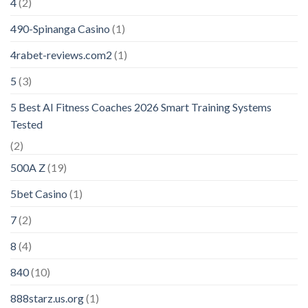
4
(2)
490-Spinanga Casino
(1)
4rabet-reviews.com2
(1)
5
(3)
5 Best AI Fitness Coaches 2026 Smart Training Systems
Tested
(2)
500A Z
(19)
5bet Casino
(1)
7
(2)
8
(4)
840
(10)
888starz.us.org
(1)