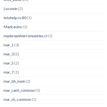
Locowin
(2)
lotohelp.ru 80
(1)
Madcasino
(1)
maderaenhierromuebles.cl
(1)
mar_1
(3)
mar_3
(2)
mar_5
(2)
mar_7
(1)
mar_bh_main
(2)
mar_canli_common
(5)
mar_ch_common
(1)