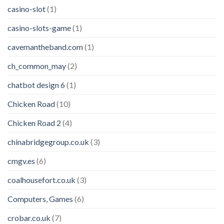
casino-slot
(1)
casino-slots-game
(1)
cavemantheband.com
(1)
ch_common_may
(2)
chatbot design 6
(1)
Chicken Road
(10)
Chicken Road 2
(4)
chinabridgegroup.co.uk
(3)
cmgv.es
(6)
coalhousefort.co.uk
(3)
Computers, Games
(6)
crobar.co.uk
(7)