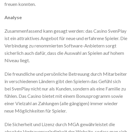
freuen konnten.
Analyse
Zusammenfassend kann gesagt werden: das Casino SvenPlay
ist ein attraktives Angebot für neue und erfahrene Spieler. Die
Verbindung zu renommierten Software-Anbietern sorgt
sicherlich auch dafür, dass die Auswahl an Spielen auf hohem
Niveau liegt.
Die freundliche und persönliche Betreuung durch Mitarbeiter
in verschiedenen Ländern gibt den Spielern das Gefühl sich
bei SvenPlay nicht nur als Kunden, sondern als eine Familie zu
fühlen. Das Casino bietet mit einem Bonusprogramm sowie
einer Vielzahl an Zahlungen (alle gängigen) immer wieder
neue Möglichkeiten für Spieler.
Die Sicherheit und Lizenz durch MGA gewährleistet die
absolute Vertrauenswürdigkeit der Website, sodass man sich