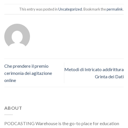
This entry was posted in
Uncategorized
. Bookmark the
permalink
.
Che prendere il premio
Metodi di Intricato addirittura
cerimonia dei agitazione
Grinta dei Dati
online
ABOUT
PODCASTING Warehouse is the go-to place for education