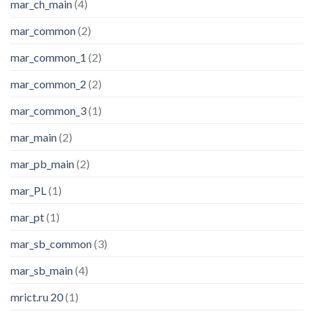
mar_ch_main
(4)
mar_common
(2)
mar_common_1
(2)
mar_common_2
(2)
mar_common_3
(1)
mar_main
(2)
mar_pb_main
(2)
mar_PL
(1)
mar_pt
(1)
mar_sb_common
(3)
mar_sb_main
(4)
mrict.ru 20
(1)