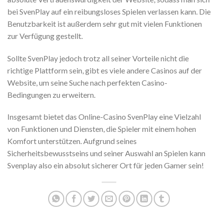
bei SvenPlay auf ein reibungsloses Spielen verlassen kann. Die
Benutzbarkeit ist außerdem sehr gut mit vielen Funktionen
zur Verfügung gestellt.
Sollte SvenPlay jedoch trotz all seiner Vorteile nicht die
richtige Plattform sein, gibt es viele andere Casinos auf der
Website, um seine Suche nach perfekten Casino-
Bedingungen zu erweitern.
Insgesamt bietet das Online-Casino SvenPlay eine Vielzahl
von Funktionen und Diensten, die Spieler mit einem hohen
Komfort unterstützen. Aufgrund seines
Sicherheitsbewusstseins und seiner Auswahl an Spielen kann
Svenplay also ein absolut sicherer Ort für jeden Gamer sein!