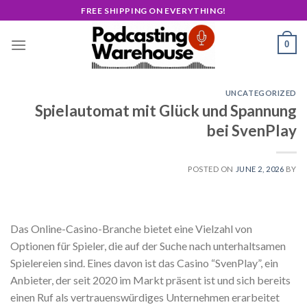
Skip
FREE SHIPPING ON EVERYTHING!
to
content
0
UNCATEGORIZED
Spielautomat mit Glück und Spannung
bei SvenPlay
POSTED ON
JUNE 2, 2026
BY
Das Online-Casino-Branche bietet eine Vielzahl von
Optionen für Spieler, die auf der Suche nach unterhaltsamen
Spielereien sind. Eines davon ist das Casino “SvenPlay”, ein
Anbieter, der seit 2020 im Markt präsent ist und sich bereits
einen Ruf als vertrauenswürdiges Unternehmen erarbeitet