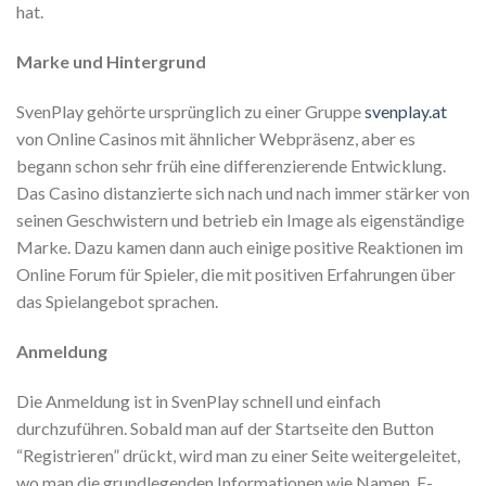
hat.
Marke und Hintergrund
SvenPlay gehörte ursprünglich zu einer Gruppe
svenplay.at
von Online Casinos mit ähnlicher Webpräsenz, aber es
begann schon sehr früh eine differenzierende Entwicklung.
Das Casino distanzierte sich nach und nach immer stärker von
seinen Geschwistern und betrieb ein Image als eigenständige
Marke. Dazu kamen dann auch einige positive Reaktionen im
Online Forum für Spieler, die mit positiven Erfahrungen über
das Spielangebot sprachen.
Anmeldung
Die Anmeldung ist in SvenPlay schnell und einfach
durchzuführen. Sobald man auf der Startseite den Button
“Registrieren” drückt, wird man zu einer Seite weitergeleitet,
wo man die grundlegenden Informationen wie Namen, E-