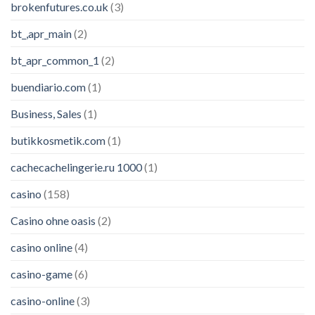
brokenfutures.co.uk
(3)
bt_,apr_main
(2)
bt_apr_common_1
(2)
buendiario.com
(1)
Business, Sales
(1)
butikkosmetik.com
(1)
cachecachelingerie.ru 1000
(1)
casino
(158)
Casino ohne oasis
(2)
casino online
(4)
casino-game
(6)
casino-online
(3)