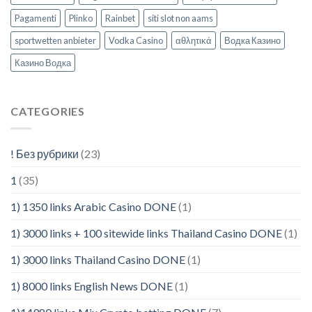
Pagamenti
Plinko
Rainbet
siti slot non aams
sportwetten anbieter
Vodka Casino
αθλητικά
Водка Казино
Казино Водка
CATEGORIES
! Без рубрики
(23)
1
(35)
1) 1350 links Arabic Casino DONE
(1)
1) 3000 links + 100 sitewide links Thailand Casino DONE
(1)
1) 3000 links Thailand Casino DONE
(1)
1) 8000 links English News DONE
(1)