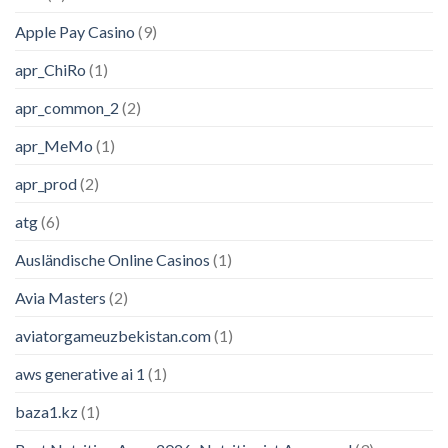
Apple Pay Casino
(9)
apr_ChiRo
(1)
apr_common_2
(2)
apr_MeMo
(1)
apr_prod
(2)
atg
(6)
Ausländische Online Casinos
(1)
Avia Masters
(2)
aviatorgameuzbekistan.com
(1)
aws generative ai 1
(1)
baza1.kz
(1)