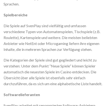
Sprachen.
Spielbereiche
Die Spiele auf SvenPlay sind vielfältig und umfassen
verschiedene Typen von Automatenspielen, Tischspiele (z.B.
Roulette), Kartenspiele und weitere. Die meisten beliebten
Anbieter wie NetEnt oder Microgaming liefern ihre eigenen
Inhalte, die in mehreren Sprachen zur Verfügung stehen.
Die Kategorien der Spiele sind gut gegliedert und leicht zu
verstehen: Unter dem Punkt “Neue Spiele” können Spieler
automatisch die neuesten Spiele im Casino entdecken. Die
Übersicht über alle Spiele ist ebenfalls sehr einfach
durchzuführen, da es sich um eine alphabetische Liste handelt.
Softwarelieferanten
SvenPlay arbeitet mit renommierten Software-Anbietern