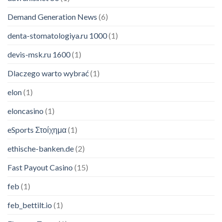
Demand Generation News
(6)
denta-stomatologiya.ru 1000
(1)
devis-msk.ru 1600
(1)
Dlaczego warto wybrać
(1)
elon
(1)
eloncasino
(1)
eSports Στοίχημα
(1)
ethische-banken.de
(2)
Fast Payout Casino
(15)
feb
(1)
feb_bettilt.io
(1)