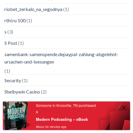
riobet_zerkalo_na_segodnya
(1)
rthl.ru 100
(1)
s
(3)
S Post
(1)
samenbank-samenspende.depaypal-zahlung-abgelehnt-
ursachen-und-loesungen
(1)
Security
(1)
Shelbywin Casino
(2)
Slimking Casino
(1)
Someone in Knoxville, TN purchased
a
Slotsvader
(1)
Modern Podcasting – eBook
smartnews-agency.com2
(1)
About 30 minutes ago