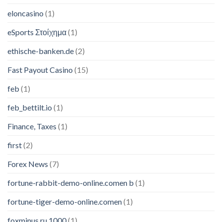
eloncasino
(1)
eSports Στοίχημα
(1)
ethische-banken.de
(2)
Fast Payout Casino
(15)
feb
(1)
feb_bettilt.io
(1)
Finance, Taxes
(1)
first
(2)
Forex News
(7)
fortune-rabbit-demo-online.comen b
(1)
fortune-tiger-demo-online.comen
(1)
foxminus.ru 1000
(1)