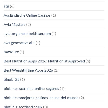
atg
(6)
Ausländische Online Casinos
(1)
Avia Masters
(2)
aviatorgameuzbekistan.com
(1)
aws generative ai 1
(1)
baza1.kz
(1)
Best Nutrition Apps 2026: Nutritionist Approved
(3)
Best Weightlifting Apps 2026
(1)
binobi 25
(1)
biobike.escasinos-online-seguros
(1)
biobike.esmejores-casinos-online-del-mundo
(2)
biofuels-scotland.co.uk
(3)