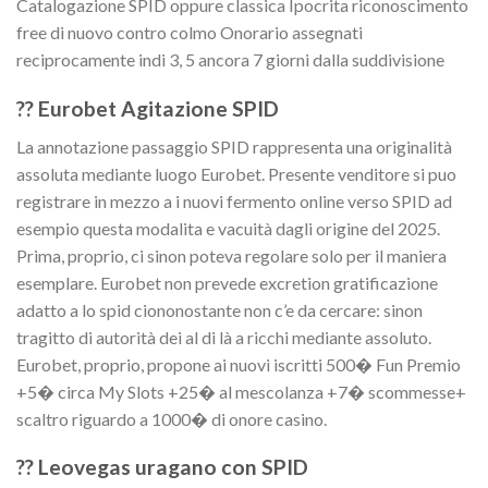
Catalogazione SPID oppure classica Ipocrita riconoscimento
free di nuovo contro colmo Onorario assegnati
reciprocamente indi 3, 5 ancora 7 giorni dalla suddivisione
?? Eurobet Agitazione SPID
La annotazione passaggio SPID rappresenta una originalità
assoluta mediante luogo Eurobet. Presente venditore si puo
registrare in mezzo a i nuovi fermento online verso SPID ad
esempio questa modalita e vacuità dagli origine del 2025.
Prima, proprio, ci sinon poteva regolare solo per il maniera
esemplare. Eurobet non prevede excretion gratificazione
adatto a lo spid ciononostante non c’e da cercare: sinon
tragitto di autorità dei al di là a ricchi mediante assoluto.
Eurobet, proprio, propone ai nuovi iscritti 500� Fun Premio
+5� circa My Slots +25� al mescolanza +7� scommesse+
scaltro riguardo a 1000� di onore casino.
?? Leovegas uragano con SPID