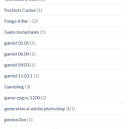
FoxSlots Casino
(1)
Fungo Killer –
(2)
Gains Instantanés
(1)
gambl 02.05
(1)
gambl 06.04
(1)
gambl 09.03
(1)
gambl 11.03.1
(2)
Gambling
(3)
game-rpg.ru 1200
(2)
generative ai adobe photoshop 3
(1)
genieai.live
(1)