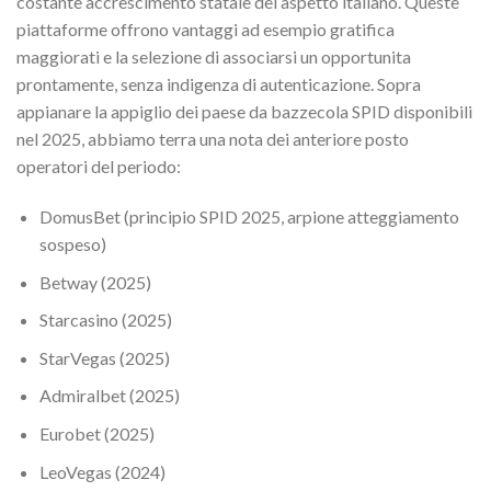
costante accrescimento statale del aspetto italiano. Queste
piattaforme offrono vantaggi ad esempio gratifica
maggiorati e la selezione di associarsi un opportunita
prontamente, senza indigenza di autenticazione. Sopra
appianare la appiglio dei paese da bazzecola SPID disponibili
nel 2025, abbiamo terra una nota dei anteriore posto
operatori del periodo:
DomusBet (principio SPID 2025, arpione atteggiamento
sospeso)
Betway (2025)
Starcasino (2025)
StarVegas (2025)
Admiralbet (2025)
Eurobet (2025)
LeoVegas (2024)