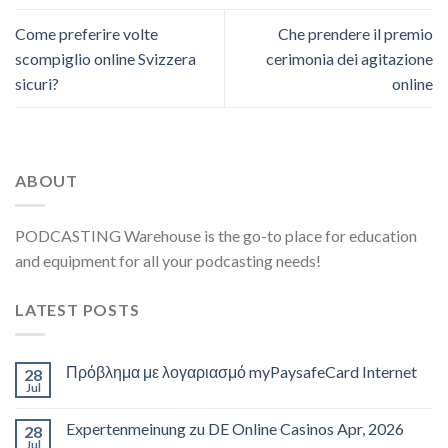
Come preferire volte
Che prendere il premio
scompiglio online Svizzera
cerimonia dei agitazione
sicuri?
online
ABOUT
PODCASTING Warehouse is the go-to place for education
and equipment for all your podcasting needs!
LATEST POSTS
Πρόβλημα με λογαριασμό myPaysafeCard Internet
28
Jul
Expertenmeinung zu DE Online Casinos Apr, 2026
28
Jul