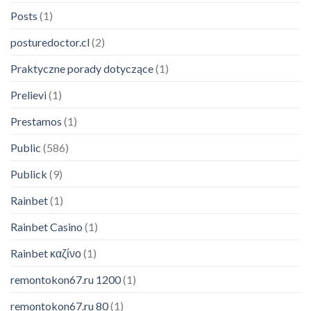
Posts
(1)
posturedoctor.cl
(2)
Praktyczne porady dotyczące
(1)
Prelievi
(1)
Prestamos
(1)
Public
(586)
Publick
(9)
Rainbet
(1)
Rainbet Casino
(1)
Rainbet καζίνο
(1)
remontokon67.ru 1200
(1)
remontokon67.ru 80
(1)