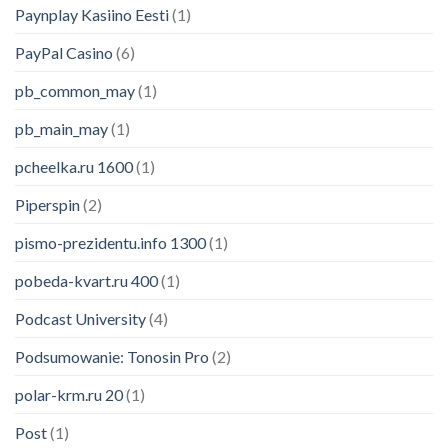
Paynplay Kasiino Eesti
(1)
PayPal Casino
(6)
pb_common_may
(1)
pb_main_may
(1)
pcheelka.ru 1600
(1)
Piperspin
(2)
pismo-prezidentu.info 1300
(1)
pobeda-kvart.ru 400
(1)
Podcast University
(4)
Podsumowanie: Tonosin Pro
(2)
polar-krm.ru 20
(1)
Post
(1)