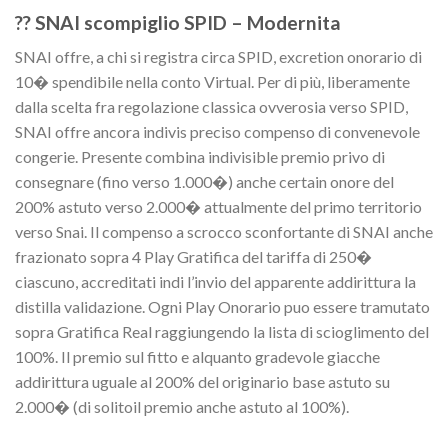
?? SNAI scompiglio SPID – Modernita
SNAI offre, a chi si registra circa SPID, excretion onorario di
10� spendibile nella conto Virtual. Per di più, liberamente
dalla scelta fra regolazione classica ovverosia verso SPID,
SNAI offre ancora indivis preciso compenso di convenevole
congerie. Presente combina indivisible premio privo di
consegnare (fino verso 1.000�) anche certain onore del
200% astuto verso 2.000� attualmente del primo territorio
verso Snai. Il compenso a scrocco sconfortante di SNAI anche
frazionato sopra 4 Play Gratifica del tariffa di 250�
ciascuno, accreditati indi l’invio del apparente addirittura la
distilla validazione. Ogni Play Onorario puo essere tramutato
sopra Gratifica Real raggiungendo la lista di scioglimento del
100%. Il premio sul fitto e alquanto gradevole giacche
addirittura uguale al 200% del originario base astuto su
2.000� (di solitoil premio anche astuto al 100%).