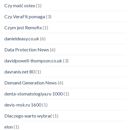
Czy maść ostex
(1)
Czy VeraFit pomaga
(3)
Czym jest Remofix
(1)
danieldeasy.co.uk
(6)
Data Protection News
(6)
davidpowell-thompson.co.uk
(3)
davranis.net 80
(1)
Demand Generation News
(6)
denta-stomatologiya.ru 1000
(1)
devis-msk.ru 1600
(1)
Dlaczego warto wybrać
(1)
elon
(1)