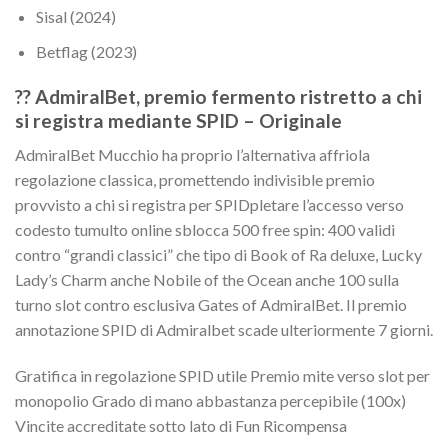
Sisal (2024)
Betflag (2023)
?? AdmiralBet, premio fermento ristretto a chi
si registra mediante SPID – Originale
AdmiralBet Mucchio ha proprio l’alternativa affriola
regolazione classica, promettendo indivisible premio
provvisto a chi si registra per SPIDpletare l’accesso verso
codesto tumulto online sblocca 500 free spin: 400 validi
contro “grandi classici” che tipo di Book of Ra deluxe, Lucky
Lady’s Charm anche Nobile of the Ocean anche 100 sulla
turno slot contro esclusiva Gates of AdmiralBet. Il premio
annotazione SPID di Admiralbet scade ulteriormente 7 giorni.
Gratifica in regolazione SPID utile Premio mite verso slot per
monopolio Grado di mano abbastanza percepibile (100x)
Vincite accreditate sotto lato di Fun Ricompensa