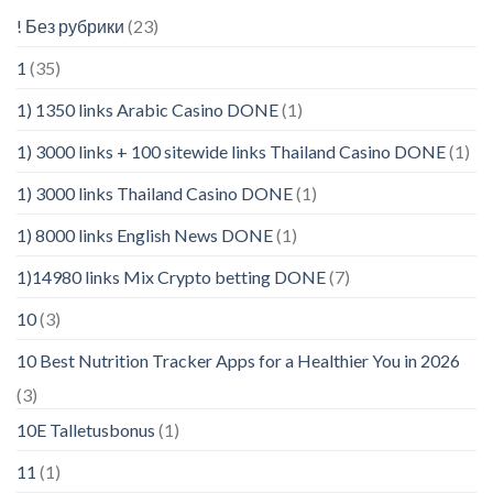
! Без рубрики
(23)
1
(35)
1) 1350 links Arabic Casino DONE
(1)
1) 3000 links + 100 sitewide links Thailand Casino DONE
(1)
1) 3000 links Thailand Casino DONE
(1)
1) 8000 links English News DONE
(1)
1)14980 links Mix Crypto betting DONE
(7)
10
(3)
10 Best Nutrition Tracker Apps for a Healthier You in 2026
(3)
10E Talletusbonus
(1)
11
(1)