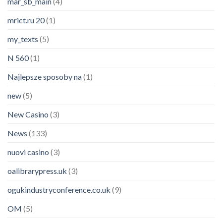
mar_sb_main
(4)
mrict.ru 20
(1)
my_texts
(5)
N 560
(1)
Najlepsze sposoby na
(1)
new
(5)
New Casino
(3)
News
(133)
nuovi casino
(3)
oalibrarypress.uk
(3)
ogukindustryconference.co.uk
(9)
OM
(5)