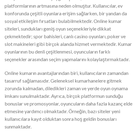
platformlarının artmasına neden olmuştur. Kullanıcılar, ev
konforunda çeşitli oyunlara erişim sağlarken, bir yandan da
sosyal etkileşim fırsatları bulabilmektedir. Online kumar
siteleri, sundukları geniş oyun seçenekleriyle dikkat
çekmektedir; spor bahisleri, canlı casino oyunları, poker ve
slot makineleri gibi birçok alanda hizmet vermektedir. Kumar
oyunlarının bu denli çeşitlenmesi, oyuncuların farklı
seçenekler arasından seçim yapmalarını kolaylaştırmaktadır.
Online kumarın avantajlarından biri, kullanıcıların zamandan
tasarruf sağlamasıdır. Geleneksel kumarhanelere gitmek
zorunda kalmadan, diledikleri zaman ve yerde oyun oynama
imkanı sunulmaktadır. Ayrıca, birçok platformun sunduğu
bonuslar ve promosyonlar, oyuncuların daha fazla kazanç elde
etmesine yardımcı olmaktadır. Örneğin, bazı siteler yeni
kullanıcılara kayıt olduktan sonra hoş geldin bonusları
sunmaktadır.