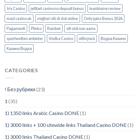
Iris Casino
jettbet casino no deposit bonus
leanbiome review
mad casino uk
migliori siti di slot online
Onlyspins Bonus 2026
Pagamenti
Plinko
Rainbet
siti slot non aams
sportwetten anbieter
Vodka Casino
αθλητικά
Водка Казино
Казино Водка
CATEGORIES
! Без рубрики
(23)
1
(35)
1) 1350 links Arabic Casino DONE
(1)
1) 3000 links + 100 sitewide links Thailand Casino DONE
(1)
1) 3000 links Thailand Casino DONE
(1)