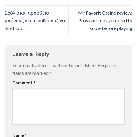
Σχόλιο και πρόσθετο
Mr Favorit Casino review:
μπόνους για το online καζίνο
Pros and cons you need to
SlotHub
know before playing
Leave a Reply
Your email address will not be published.
Required
fields are marked
*
Comment
*
Name
*