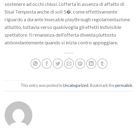
sostenere ad occhi chiusi. L’offerta in assenza di affatto di
Sisal Tempesta anche di soli 5�, come effettivamente
riguardo a durante insecable playthrough regolamentazione
attutito, tuttavia verso qualsivoglia gli effetti indivisible
spettatore. Il rimanenza dell’offerta diventa piuttosto
abbondantemente quando si inizia contro appoggiare.
This entry was posted in
Uncategorized
. Bookmark the
permalink
.