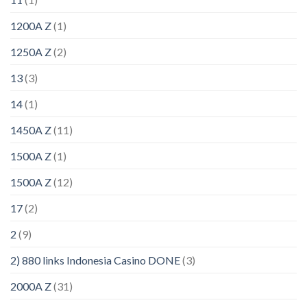
1200A Z
(1)
1250A Z
(2)
13
(3)
14
(1)
1450A Z
(11)
1500A Z
(1)
1500A Z
(12)
17
(2)
2
(9)
2) 880 links Indonesia Casino DONE
(3)
2000A Z
(31)