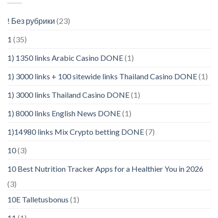
! Без рубрики
(23)
1
(35)
1) 1350 links Arabic Casino DONE
(1)
1) 3000 links + 100 sitewide links Thailand Casino DONE
(1)
1) 3000 links Thailand Casino DONE
(1)
1) 8000 links English News DONE
(1)
1)14980 links Mix Crypto betting DONE
(7)
10
(3)
10 Best Nutrition Tracker Apps for a Healthier You in 2026
(3)
10E Talletusbonus
(1)
11
(1)