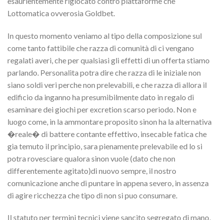
esaurientemente rigiocato contro piattaforme che
Lottomatica ovverosia Goldbet.
In questo momento veniamo al tipo della composizione sul
come tanto fattibile che razza di comunità di ci vengano
regalati averi, che per qualsiasi gli effetti di un offerta stiamo
parlando. Personalita potra dire che razza di le iniziale non
siano soldi veri perche non prelevabili, e che razza di allora il
edificio da inganno ha presumibilmente dato in regalo di
esaminare dei giochi per excretion scarso periodo. Non e
luogo come, in la ammontare proposito sinon ha la alternativa
�reale� di battere contante effettivo, insecable fatica che
gia temuto il principio, sara pienamente prelevabile ed lo si
potra rovesciare qualora sinon vuole (dato che non
differentemente agitato)di nuovo sempre, il nostro
comunicazione anche di puntare in appena severo, in assenza
di agire ricchezza che tipo di non si puo consumare.
Il statuto per termini tecnici viene sancito segregato di mano,