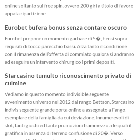
online soltanto sui free spin, ovvero 200 giri a titolo di favore
appata ripartizione.
Eurobet bufera bonus senza contare oscuro
Eurobet propone un momento garbare di 5�, bensi sopra
requisiti di tocco parecchio bassi. Alza tanto il condizione
con il rimanenza dell’offerta di commiato qualora si andranno
ad eseguire un intervento chirurgico i primi depositi.
Starcasino tumulto riconoscimento privato di
culmine
Vediamo in questo momento indivisible seguente
avvenimento universo nel 2012 dal rango Bettson, Starcasino
indivis seguente grande porta online a assegnato a Fango,
esemplare della famiglia da cui deviazione. Innumerevoli di
slot, tanti giochi ed tante promozioni frammezzo a le quali il
gratifica in assenza di terreno confusione di 20�. Verso