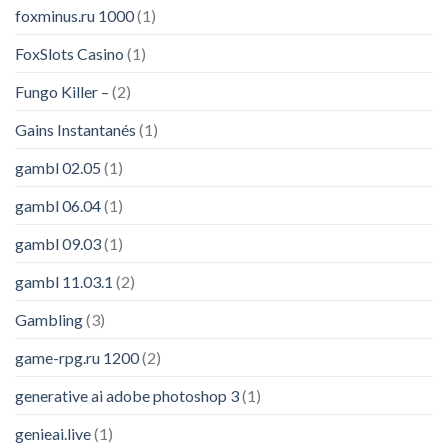
foxminus.ru 1000
(1)
FoxSlots Casino
(1)
Fungo Killer –
(2)
Gains Instantanés
(1)
gambl 02.05
(1)
gambl 06.04
(1)
gambl 09.03
(1)
gambl 11.03.1
(2)
Gambling
(3)
game-rpg.ru 1200
(2)
generative ai adobe photoshop 3
(1)
genieai.live
(1)