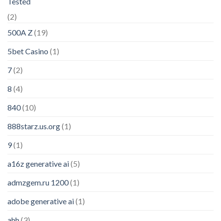
Tested
(2)
500A Z
(19)
5bet Casino
(1)
7
(2)
8
(4)
840
(10)
888starz.us.org
(1)
9
(1)
a16z generative ai
(5)
admzgem.ru 1200
(1)
adobe generative ai
(1)
ahh
(3)