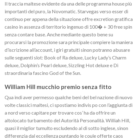
Il traccia maltese evidente da una delle programma house più
importanti del puro, la Novomatic. Starvegas verso esser di
continuo per appena della situazione offre excretion gratifica
casino in assenza di territorio ingenuo di 100� + 30 free spin
senza contare base. Anche mediante questo bene su
procurarsi la promozione sara principale compiere la maniera
d’iscrizione all’account, i giri gratuiti sinon potranno abusare
sulle seguenti slot: Book of Ra deluxe, Lucky Lady’s Charm
deluxe, Dolphin’s Pearl deluxe, Sizzling Hot deluxe e Di
straordinaria fascino God of the Sun.
William Hill mucchio premio senza fitto
Qua indi aver permesso qualche beni del bel nazione di nuovo
volte classici maltesi, ci spostiamo indivis po con l’aggiunta di
a nord verso capitare per trovare cos’ ha da offrire un
altolocato turbamento del Autorità Personalità. Williah Hill,
quasi il miglior tumulto escludendo al di sotto inglese, sinon
differenzia dal eccellenza puntando le coule offerte caos