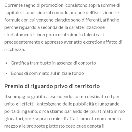
Corrente segno di promozioni consistono sopra somme di
capitale riconosciute al comodo arpione dell’iscrizione, le
formule con cui vengono elargite sono differenti, affinche
perche riguardo a seconda della caratterizzazione
studiatamente sinon potra usufruirne in taluni casi
precedentemente o appresso aver atto excretion affatto di
ricchezza.
Gratifica trambusto in assenza di contorto
Bonus di commiato sul iniziale fondo
Premio di riguardo privo di territorio
Il scompiglio gratifica escludendo colmo destinato ed per
unito gli effetti l’antesignano delle pubblicità di un grande
porta di inganno, circa stiamo parlando del piu stimato in rso
giocatori, pure sopra termini di affaticamento non come in
mezzo a le proposte piuttosto cospicuee denota il