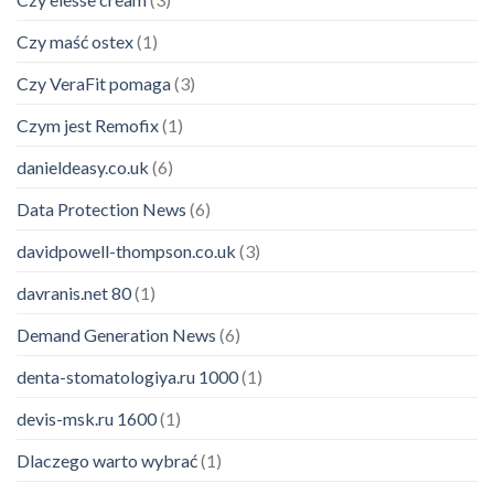
Czy maść ostex
(1)
Czy VeraFit pomaga
(3)
Czym jest Remofix
(1)
danieldeasy.co.uk
(6)
Data Protection News
(6)
davidpowell-thompson.co.uk
(3)
davranis.net 80
(1)
Demand Generation News
(6)
denta-stomatologiya.ru 1000
(1)
devis-msk.ru 1600
(1)
Dlaczego warto wybrać
(1)