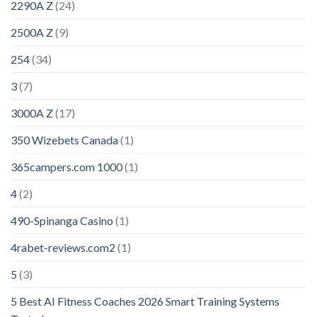
2290A Z
(24)
2500A Z
(9)
254
(34)
3
(7)
3000A Z
(17)
350 Wizebets Canada
(1)
365campers.com 1000
(1)
4
(2)
490-Spinanga Casino
(1)
4rabet-reviews.com2
(1)
5
(3)
5 Best AI Fitness Coaches 2026 Smart Training Systems