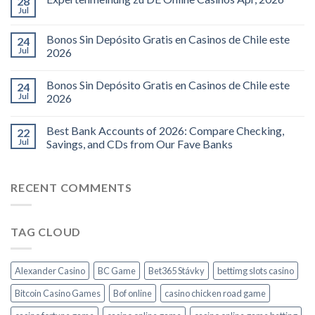
28
Jul
Bonos Sin Depósito Gratis en Casinos de Chile este
24
Jul
2026
Bonos Sin Depósito Gratis en Casinos de Chile este
24
Jul
2026
Best Bank Accounts of 2026: Compare Checking,
22
Jul
Savings, and CDs from Our Fave Banks
RECENT COMMENTS
TAG CLOUD
Alexander Casino
BC Game
Bet365 Stávky
bettimg slots casino
Bitcoin Casino Games
Bof online
casino chicken road game