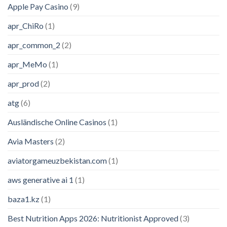
Apple Pay Casino
(9)
apr_ChiRo
(1)
apr_common_2
(2)
apr_MeMo
(1)
apr_prod
(2)
atg
(6)
Ausländische Online Casinos
(1)
Avia Masters
(2)
aviatorgameuzbekistan.com
(1)
aws generative ai 1
(1)
baza1.kz
(1)
Best Nutrition Apps 2026: Nutritionist Approved
(3)