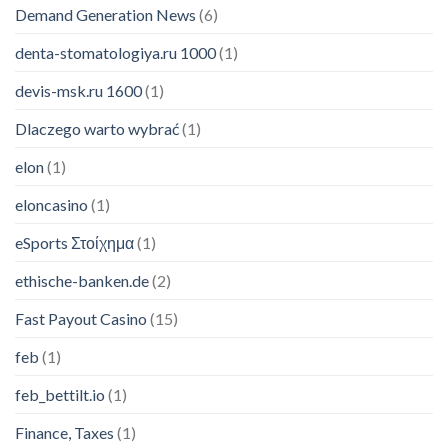
Demand Generation News
(6)
denta-stomatologiya.ru 1000
(1)
devis-msk.ru 1600
(1)
Dlaczego warto wybrać
(1)
elon
(1)
eloncasino
(1)
eSports Στοίχημα
(1)
ethische-banken.de
(2)
Fast Payout Casino
(15)
feb
(1)
feb_bettilt.io
(1)
Finance, Taxes
(1)