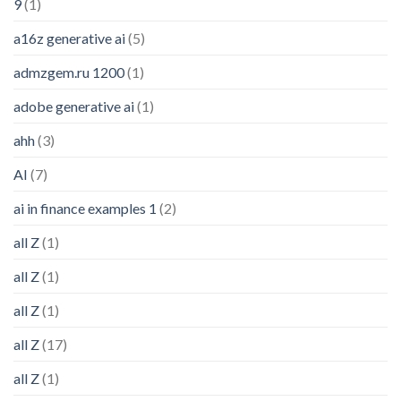
9
(1)
a16z generative ai
(5)
admzgem.ru 1200
(1)
adobe generative ai
(1)
ahh
(3)
AI
(7)
ai in finance examples 1
(2)
all Z
(1)
all Z
(1)
all Z
(1)
all Z
(17)
all Z
(1)