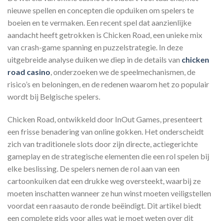
nieuwe spellen en concepten die opduiken om spelers te
boeien en te vermaken. Een recent spel dat aanzienlijke
aandacht heeft getrokken is Chicken Road, een unieke mix
van crash-game spanning en puzzelstrategie. In deze
uitgebreide analyse duiken we diep in de details van
chicken
road casino
, onderzoeken we de speelmechanismen, de
risico’s en beloningen, en de redenen waarom het zo populair
wordt bij Belgische spelers.
Chicken Road, ontwikkeld door InOut Games, presenteert
een frisse benadering van online gokken. Het onderscheidt
zich van traditionele slots door zijn directe, actiegerichte
gameplay en de strategische elementen die een rol spelen bij
elke beslissing. De spelers nemen de rol aan van een
cartoonkuiken dat een drukke weg oversteekt, waarbij ze
moeten inschatten wanneer ze hun winst moeten veiligstellen
voordat een raasauto de ronde beëindigt. Dit artikel biedt
een complete gids voor alles wat je moet weten over dit