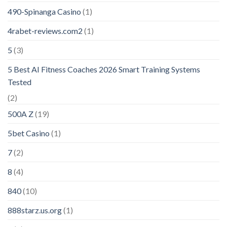
490-Spinanga Casino
(1)
4rabet-reviews.com2
(1)
5
(3)
5 Best AI Fitness Coaches 2026 Smart Training Systems
Tested
(2)
500A Z
(19)
5bet Casino
(1)
7
(2)
8
(4)
840
(10)
888starz.us.org
(1)