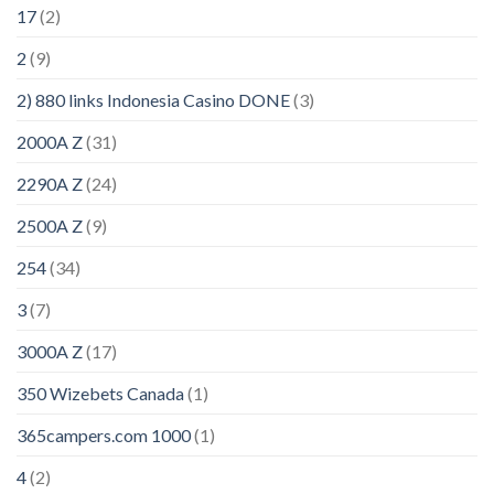
17
(2)
2
(9)
2) 880 links Indonesia Casino DONE
(3)
2000A Z
(31)
2290A Z
(24)
2500A Z
(9)
254
(34)
3
(7)
3000A Z
(17)
350 Wizebets Canada
(1)
365campers.com 1000
(1)
4
(2)