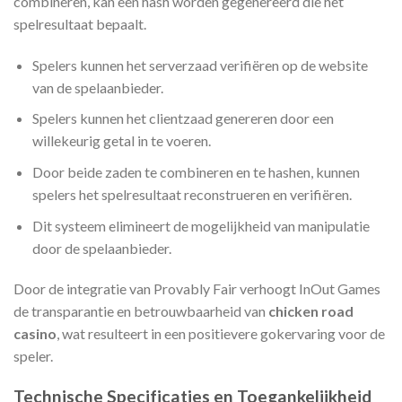
combineren, kan een hash worden gegenereerd die het
spelresultaat bepaalt.
Spelers kunnen het serverzaad verifiëren op de website
van de spelaanbieder.
Spelers kunnen het clientzaad genereren door een
willekeurig getal in te voeren.
Door beide zaden te combineren en te hashen, kunnen
spelers het spelresultaat reconstrueren en verifiëren.
Dit systeem elimineert de mogelijkheid van manipulatie
door de spelaanbieder.
Door de integratie van Provably Fair verhoogt InOut Games
de transparantie en betrouwbaarheid van
chicken road
casino
, wat resulteert in een positievere gokervaring voor de
speler.
Technische Specificaties en Toegankelijkheid