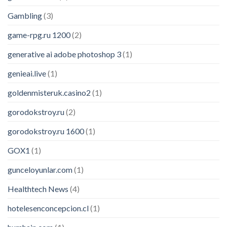
Gambling
(3)
game-rpg.ru 1200
(2)
generative ai adobe photoshop 3
(1)
genieai.live
(1)
goldenmisteruk.casino2
(1)
gorodokstroy.ru
(2)
gorodokstroy.ru 1600
(1)
GOX1
(1)
gunceloyunlar.com
(1)
Healthtech News
(4)
hotelesenconcepcion.cl
(1)