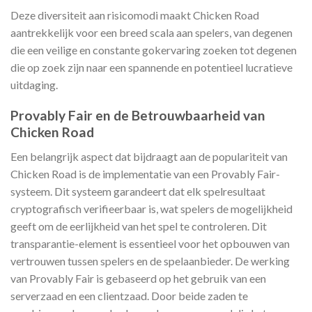
Deze diversiteit aan risicomodi maakt Chicken Road
aantrekkelijk voor een breed scala aan spelers, van degenen
die een veilige en constante gokervaring zoeken tot degenen
die op zoek zijn naar een spannende en potentieel lucratieve
uitdaging.
Provably Fair en de Betrouwbaarheid van
Chicken Road
Een belangrijk aspect dat bijdraagt aan de populariteit van
Chicken Road is de implementatie van een Provably Fair-
systeem. Dit systeem garandeert dat elk spelresultaat
cryptografisch verifieerbaar is, wat spelers de mogelijkheid
geeft om de eerlijkheid van het spel te controleren. Dit
transparantie-element is essentieel voor het opbouwen van
vertrouwen tussen spelers en de spelaanbieder. De werking
van Provably Fair is gebaseerd op het gebruik van een
serverzaad en een clientzaad. Door beide zaden te