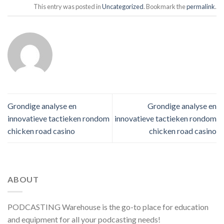
This entry was posted in
Uncategorized
. Bookmark the
permalink
.
Grondige analyse en
Grondige analyse en
innovatieve tactieken rondom
innovatieve tactieken rondom
chicken road casino
chicken road casino
ABOUT
PODCASTING Warehouse is the go-to place for education
and equipment for all your podcasting needs!