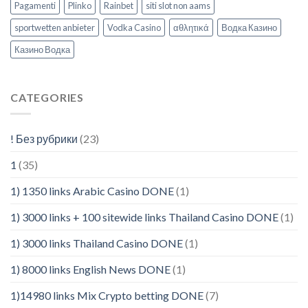
Pagamenti
Plinko
Rainbet
siti slot non aams
sportwetten anbieter
Vodka Casino
αθλητικά
Водка Казино
Казино Водка
CATEGORIES
! Без рубрики
(23)
1
(35)
1) 1350 links Arabic Casino DONE
(1)
1) 3000 links + 100 sitewide links Thailand Casino DONE
(1)
1) 3000 links Thailand Casino DONE
(1)
1) 8000 links English News DONE
(1)
1)14980 links Mix Crypto betting DONE
(7)