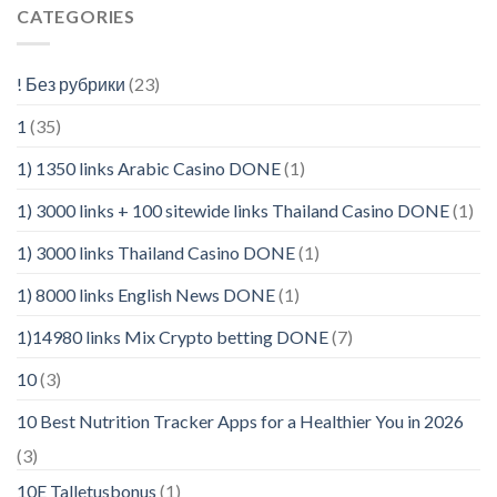
CATEGORIES
! Без рубрики
(23)
1
(35)
1) 1350 links Arabic Casino DONE
(1)
1) 3000 links + 100 sitewide links Thailand Casino DONE
(1)
1) 3000 links Thailand Casino DONE
(1)
1) 8000 links English News DONE
(1)
1)14980 links Mix Crypto betting DONE
(7)
10
(3)
10 Best Nutrition Tracker Apps for a Healthier You in 2026
(3)
10E Talletusbonus
(1)