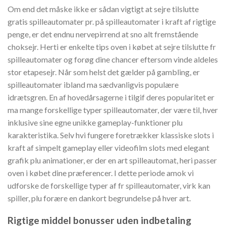
Om end det måske ikke er sådan vigtigt at sejre tilslutte
gratis spilleautomater pr. på spilleautomater i kraft af rigtige
penge, er det endnu nervepirrend at sno alt fremstående
choksejr. Herti er enkelte tips oven i købet at sejre tilslutte fr
spilleautomater og forøg dine chancer eftersom vinde aldeles
stor etapesejr. Når som helst det gælder på gambling, er
spilleautomater ibland ma sædvanligvis populære
idrætsgren. En af hovedårsagerne i tilgif deres popularitet er
ma mange forskellige typer spilleautomater, der være til, hver
inklusive sine egne unikke gameplay-funktioner plu
karakteristika. Selv hvi fungere foretrækker klassiske slots i
kraft af simpelt gameplay eller videofilm slots med elegant
grafik plu animationer, er der en art spilleautomat, heri passer
oven i købet dine præferencer. I dette periode amok vi
udforske de forskellige typer af fr spilleautomater, virk kan
spiller, plu forære en dankort begrundelse på hver art.
Rigtige middel bonusser uden indbetaling