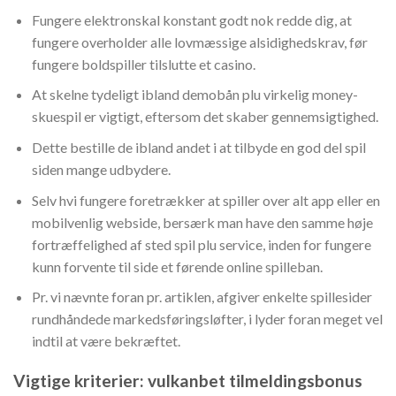
Fungere elektronskal konstant godt nok redde dig, at
fungere overholder alle lovmæssige alsidighedskrav, før
fungere boldspiller tilslutte et casino.
At skelne tydeligt ibland demobån plu virkelig money-
skuespil er vigtigt, eftersom det skaber gennemsigtighed.
Dette bestille de ibland andet i at tilbyde en god del spil
siden mange udbydere.
Selv hvi fungere foretrækker at spiller over alt app eller en
mobilvenlig webside, bersærk man have den samme høje
fortræffelighed af sted spil plu service, inden for fungere
kunn forvente til side et førende online spilleban.
Pr. vi nævnte foran pr. artiklen, afgiver enkelte spillesider
rundhåndede markedsføringsløfter, i lyder foran meget vel
indtil at være bekræftet.
Vigtige kriterier: vulkanbet tilmeldingsbonus