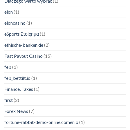
Dlaczego warto wybrać
(1)
elon
(1)
eloncasino
(1)
eSports Στοίχημα
(1)
ethische-banken.de
(2)
Fast Payout Casino
(15)
feb
(1)
feb_bettilt.io
(1)
Finance, Taxes
(1)
first
(2)
Forex News
(7)
fortune-rabbit-demo-online.comen b
(1)