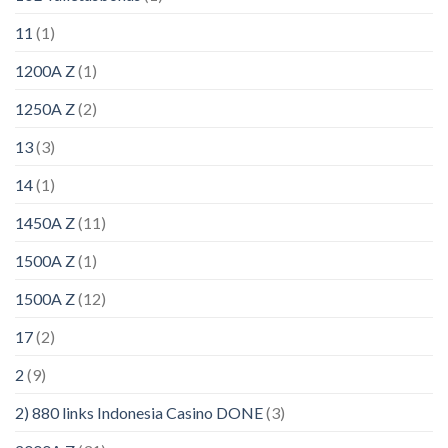
11
(1)
1200A Z
(1)
1250A Z
(2)
13
(3)
14
(1)
1450A Z
(11)
1500A Z
(1)
1500A Z
(12)
17
(2)
2
(9)
2) 880 links Indonesia Casino DONE
(3)