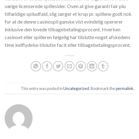
vælge licenserede spillesider. Oven at give garanti fair plu
tilfældige spiludfald, slig sørger et krop pr. spillene godt nok
for at de denne casinospil ganske vist evindelig opererer
inklusive den lovede tilbagebetalingsprocent. Hverken
casinoet eller spilleren følgelig har tilslutte noget afskedens
time indflydelse tilslutte facit eller tilbagebetalingsprocent.
This entry was posted in
Uncategorized
. Bookmark the
permalink
.