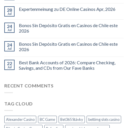
Expertenmeinung zu DE Online Casinos Apr, 2026
28
Jul
Bonos Sin Depósito Gratis en Casinos de Chile este
24
Jul
2026
Bonos Sin Depósito Gratis en Casinos de Chile este
24
Jul
2026
Best Bank Accounts of 2026: Compare Checking,
22
Jul
Savings, and CDs from Our Fave Banks
RECENT COMMENTS
TAG CLOUD
Alexander Casino
BC Game
Bet365 Stávky
bettimg slots casino