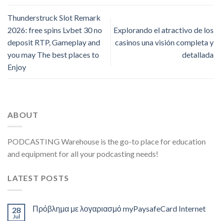
Thunderstruck Slot Remark
2026: free spins Lvbet 30 no
Explorando el atractivo de los
deposit RTP, Gameplay and
casinos una visión completa y
you may The best places to
detallada
Enjoy
ABOUT
PODCASTING Warehouse is the go-to place for education
and equipment for all your podcasting needs!
LATEST POSTS
Πρόβλημα με λογαριασμό myPaysafeCard Internet
28
Jul