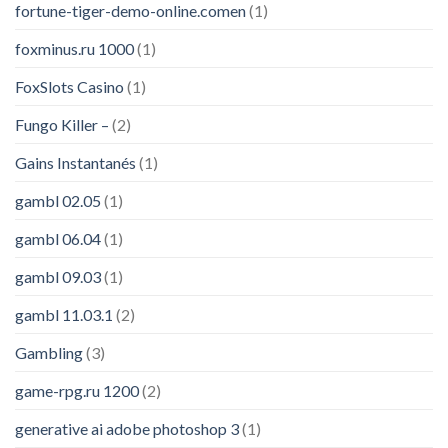
fortune-tiger-demo-online.comen
(1)
foxminus.ru 1000
(1)
FoxSlots Casino
(1)
Fungo Killer –
(2)
Gains Instantanés
(1)
gambl 02.05
(1)
gambl 06.04
(1)
gambl 09.03
(1)
gambl 11.03.1
(2)
Gambling
(3)
game-rpg.ru 1200
(2)
generative ai adobe photoshop 3
(1)