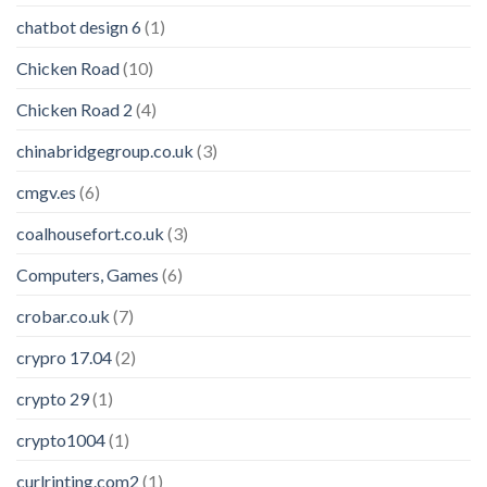
chatbot design 6
(1)
Chicken Road
(10)
Chicken Road 2
(4)
chinabridgegroup.co.uk
(3)
cmgv.es
(6)
coalhousefort.co.uk
(3)
Computers, Games
(6)
crobar.co.uk
(7)
crypro 17.04
(2)
crypto 29
(1)
crypto1004
(1)
curlrinting.com2
(1)