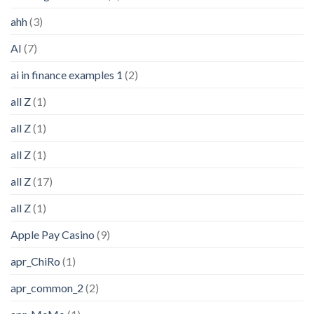
ahh
(3)
AI
(7)
ai in finance examples 1
(2)
all Z
(1)
all Z
(1)
all Z
(1)
all Z
(17)
all Z
(1)
Apple Pay Casino
(9)
apr_ChiRo
(1)
apr_common_2
(2)