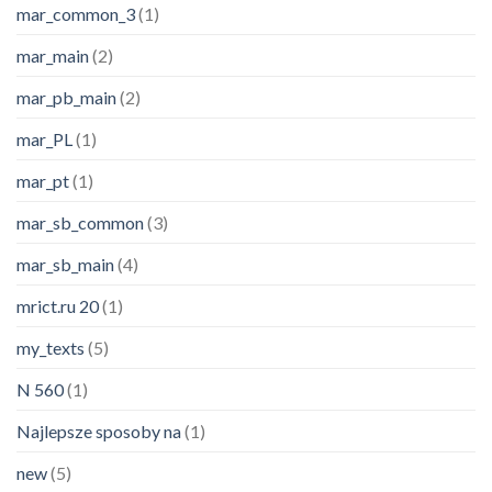
mar_common_3
(1)
mar_main
(2)
mar_pb_main
(2)
mar_PL
(1)
mar_pt
(1)
mar_sb_common
(3)
mar_sb_main
(4)
mrict.ru 20
(1)
my_texts
(5)
N 560
(1)
Najlepsze sposoby na
(1)
new
(5)