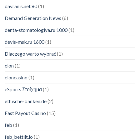
davranis.net 80
(1)
Demand Generation News
(6)
denta-stomatologiya.ru 1000
(1)
devis-msk.ru 1600
(1)
Dlaczego warto wybrać
(1)
elon
(1)
eloncasino
(1)
eSports Στοίχημα
(1)
ethische-banken.de
(2)
Fast Payout Casino
(15)
feb
(1)
feb_bettilt.io
(1)