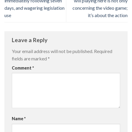
immediately following seven
will playing here is not only
days, and wagering legislation
concerning the video game;
use
it’s about the action
Leave a Reply
Your email address will not be published.
Required
fields are marked
*
Comment
*
Name
*