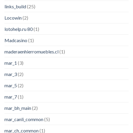
links_build
(25)
Locowin
(2)
lotohelp.ru 80
(1)
Madcasino
(1)
maderaenhierromuebles.cl
(1)
mar_1
(3)
mar_3
(2)
mar_5
(2)
mar_7
(1)
mar_bh_main
(2)
mar_canli_common
(5)
mar_ch_common
(1)