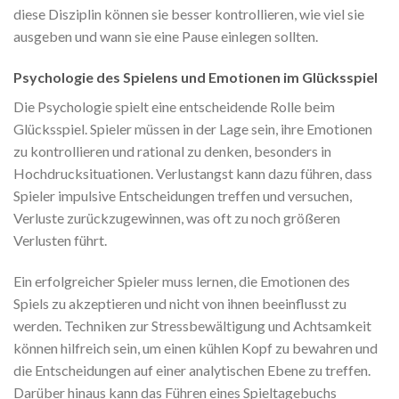
diese Disziplin können sie besser kontrollieren, wie viel sie
ausgeben und wann sie eine Pause einlegen sollten.
Psychologie des Spielens und Emotionen im Glücksspiel
Die Psychologie spielt eine entscheidende Rolle beim
Glücksspiel. Spieler müssen in der Lage sein, ihre Emotionen
zu kontrollieren und rational zu denken, besonders in
Hochdrucksituationen. Verlustangst kann dazu führen, dass
Spieler impulsive Entscheidungen treffen und versuchen,
Verluste zurückzugewinnen, was oft zu noch größeren
Verlusten führt.
Ein erfolgreicher Spieler muss lernen, die Emotionen des
Spiels zu akzeptieren und nicht von ihnen beeinflusst zu
werden. Techniken zur Stressbewältigung und Achtsamkeit
können hilfreich sein, um einen kühlen Kopf zu bewahren und
die Entscheidungen auf einer analytischen Ebene zu treffen.
Darüber hinaus kann das Führen eines Spieltagebuchs