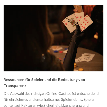
Ressourcen für Spieler und die Bedeutung von
Transparenz
Die Auswahl des richtigen Online-Casinos ist entscheidend
für ein sicheres und unterhaltsames Spielerlebnis. Spieler
sollten auf Faktoren wie Sicherheit, Lizenzierung und