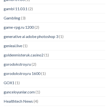
gambl 11.03.1
(2)
Gambling
(3)
game-rpg.ru 1200
(2)
generative ai adobe photoshop 3
(1)
genieai.live
(1)
goldenmisteruk.casino2
(1)
gorodokstroy.ru
(2)
gorodokstroy.ru 1600
(1)
GOX1
(1)
gunceloyunlar.com
(1)
Healthtech News
(4)