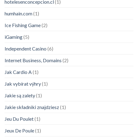
hotelesenconcepcion.cl
(1)
humhain.com
(1)
Ice Fishing Game
(2)
iGaming
(5)
Independent Casino
(6)
Internet Business, Domains
(2)
Jak Cardio A
(1)
Jak vybírat výhry
(1)
Jakie są zalety
(1)
Jakie składniki znajdziesz
(1)
Jeu Du Poulet
(1)
Jeux De Poule
(1)