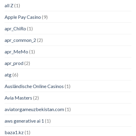
all Z
(1)
Apple Pay Casino
(9)
apr_ChiRo
(1)
apr_common_2
(2)
apr_MeMo
(1)
apr_prod
(2)
atg
(6)
Ausländische Online Casinos
(1)
Avia Masters
(2)
aviatorgameuzbekistan.com
(1)
aws generative ai 1
(1)
baza1.kz
(1)