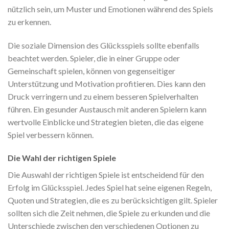
nützlich sein, um Muster und Emotionen während des Spiels
zu erkennen.
Die soziale Dimension des Glücksspiels sollte ebenfalls
beachtet werden. Spieler, die in einer Gruppe oder
Gemeinschaft spielen, können von gegenseitiger
Unterstützung und Motivation profitieren. Dies kann den
Druck verringern und zu einem besseren Spielverhalten
führen. Ein gesunder Austausch mit anderen Spielern kann
wertvolle Einblicke und Strategien bieten, die das eigene
Spiel verbessern können.
Die Wahl der richtigen Spiele
Die Auswahl der richtigen Spiele ist entscheidend für den
Erfolg im Glücksspiel. Jedes Spiel hat seine eigenen Regeln,
Quoten und Strategien, die es zu berücksichtigen gilt. Spieler
sollten sich die Zeit nehmen, die Spiele zu erkunden und die
Unterschiede zwischen den verschiedenen Optionen zu