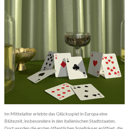
Im Mittelalter erlebte das Glücksspiel in Europa eine
Blütezeit, insbesondere in den italienischen Stadtstaaten.
Dort wurden die ersten öffentlichen Spielhäuser eröffnet, die