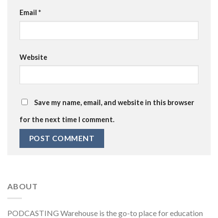
Email
*
Website
Save my name, email, and website in this browser
for the next time I comment.
ABOUT
PODCASTING Warehouse is the go-to place for education