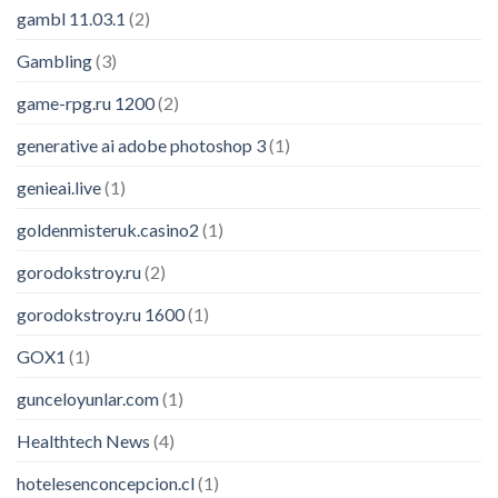
gambl 11.03.1
(2)
Gambling
(3)
game-rpg.ru 1200
(2)
generative ai adobe photoshop 3
(1)
genieai.live
(1)
goldenmisteruk.casino2
(1)
gorodokstroy.ru
(2)
gorodokstroy.ru 1600
(1)
GOX1
(1)
gunceloyunlar.com
(1)
Healthtech News
(4)
hotelesenconcepcion.cl
(1)