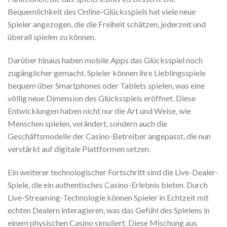
Bequemlichkeit des Online-Glücksspiels hat viele neue
Spieler angezogen, die die Freiheit schätzen, jederzeit und
überall spielen zu können.
Darüber hinaus haben mobile Apps das Glücksspiel noch
zugänglicher gemacht. Spieler können ihre Lieblingsspiele
bequem über Smartphones oder Tablets spielen, was eine
völlig neue Dimension des Glücksspiels eröffnet. Diese
Entwicklungen haben nicht nur die Art und Weise, wie
Menschen spielen, verändert, sondern auch die
Geschäftsmodelle der Casino-Betreiber angepasst, die nun
verstärkt auf digitale Plattformen setzen.
Ein weiterer technologischer Fortschritt sind die Live-Dealer-
Spiele, die ein authentisches Casino-Erlebnis bieten. Durch
Live-Streaming-Technologie können Spieler in Echtzeit mit
echten Dealern interagieren, was das Gefühl des Spielens in
einem physischen Casino simuliert. Diese Mischung aus