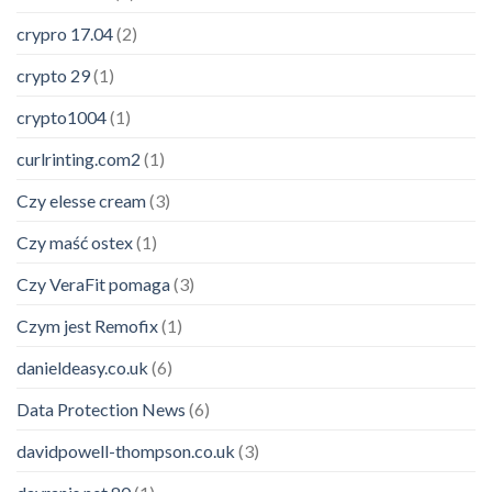
crypro 17.04
(2)
crypto 29
(1)
crypto1004
(1)
curlrinting.com2
(1)
Czy elesse cream
(3)
Czy maść ostex
(1)
Czy VeraFit pomaga
(3)
Czym jest Remofix
(1)
danieldeasy.co.uk
(6)
Data Protection News
(6)
davidpowell-thompson.co.uk
(3)