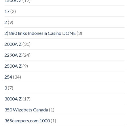
1500A Z
(12)
17
(2)
2
(9)
2) 880 links Indonesia Casino DONE
(3)
2000A Z
(31)
2290A Z
(24)
2500A Z
(9)
254
(34)
3
(7)
3000A Z
(17)
350 Wizebets Canada
(1)
365campers.com 1000
(1)