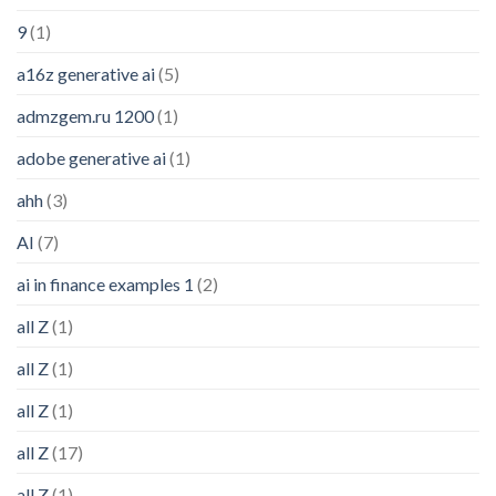
9
(1)
a16z generative ai
(5)
admzgem.ru 1200
(1)
adobe generative ai
(1)
ahh
(3)
AI
(7)
ai in finance examples 1
(2)
all Z
(1)
all Z
(1)
all Z
(1)
all Z
(17)
all Z
(1)