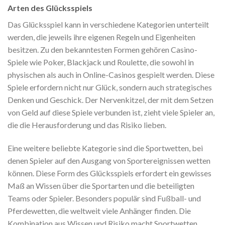
Arten des Glücksspiels
Das Glücksspiel kann in verschiedene Kategorien unterteilt
werden, die jeweils ihre eigenen Regeln und Eigenheiten
besitzen. Zu den bekanntesten Formen gehören Casino-
Spiele wie Poker, Blackjack und Roulette, die sowohl in
physischen als auch in Online-Casinos gespielt werden. Diese
Spiele erfordern nicht nur Glück, sondern auch strategisches
Denken und Geschick. Der Nervenkitzel, der mit dem Setzen
von Geld auf diese Spiele verbunden ist, zieht viele Spieler an,
die die Herausforderung und das Risiko lieben.
Eine weitere beliebte Kategorie sind die Sportwetten, bei
denen Spieler auf den Ausgang von Sportereignissen wetten
können. Diese Form des Glücksspiels erfordert ein gewisses
Maß an Wissen über die Sportarten und die beteiligten
Teams oder Spieler. Besonders populär sind Fußball- und
Pferdewetten, die weltweit viele Anhänger finden. Die
Kombination aus Wissen und Risiko macht Sportwetten