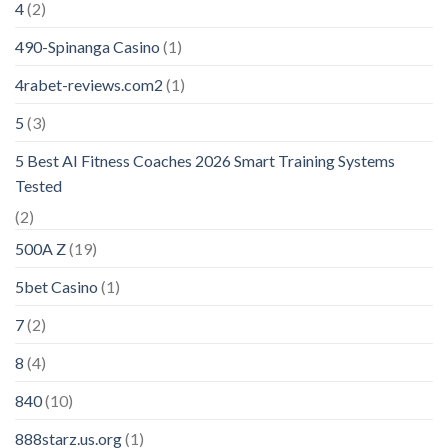
4
(2)
490-Spinanga Casino
(1)
4rabet-reviews.com2
(1)
5
(3)
5 Best AI Fitness Coaches 2026 Smart Training Systems
Tested
(2)
500A Z
(19)
5bet Casino
(1)
7
(2)
8
(4)
840
(10)
888starz.us.org
(1)